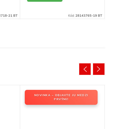
DETAIL
DE
2718-21 BT
Kód:
28143765-19 BT
NOVINKA – OBJAVTE JU MEDZI
PRVÝMI!