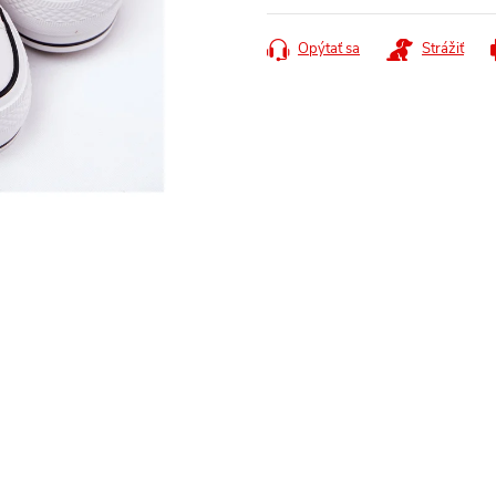
cena:
Opýtať sa
Strážiť