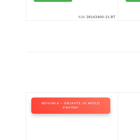
DETAIL
D
144483-19 BT
Kód:
28143400-21 BT
NOVINKA – OBJAVTE JU MEDZI
PRVÝMI!