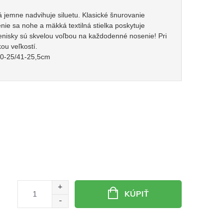
 jemne nadvihuje siluetu. Klasické šnurovanie
ie sa nohe a mäkká textilná stielka poskytuje
tenisky sú skvelou voľbou na každodenné nosenie! Pri
kou veľkostí.
40-25/41-25,5cm
KÚPIŤ