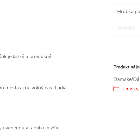
Hrubka po
Izolácia
:
šok je ľahký a priedušný.
Produkt nájde
Dámske/Dá
o mesta aj na voľný čas. Ladia
Tenisky
ky uvedenou v tabuľke nižšie.