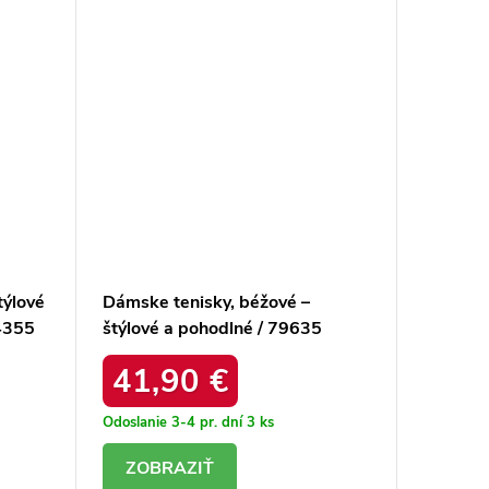
týlové
Dámske tenisky, béžové –
Dámske 
4355
štýlové a pohodlné / 79635
žlté – š
BEŻOWY
XW-101
41,90 €
53,
Odoslanie 3-4 pr. dní
3 ks
Odoslanie