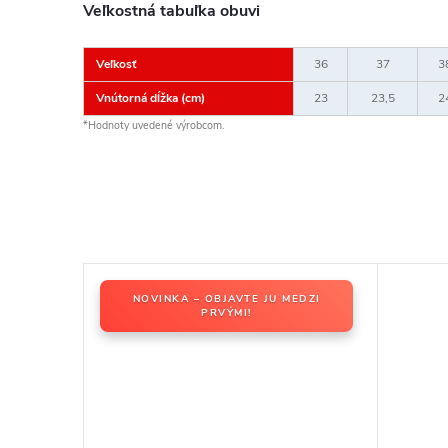
Veľkostná tabuľka obuvi
Veľkosť
36
37
3
Vnútorná dĺžka (cm)
23
23,5
2
*Hodnoty uvedené výrobcom.
NOVINKA – OBJAVTE JU MEDZI
PRVÝMI!