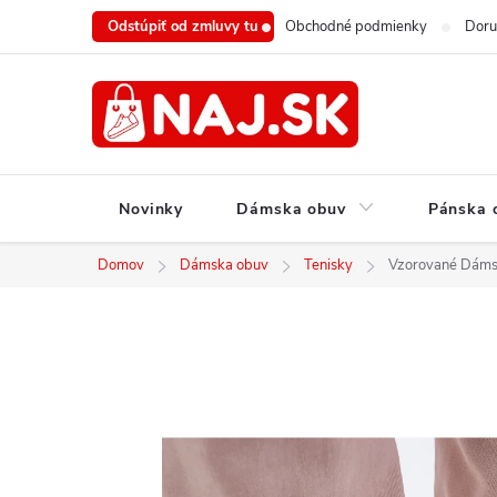
Prejsť
Odstúpiť od zmluvy tu
Obchodné podmienky
Doru
na
obsah
Novinky
Dámska obuv
Pánska 
Domov
Dámska obuv
Tenisky
Vzorované Dámske