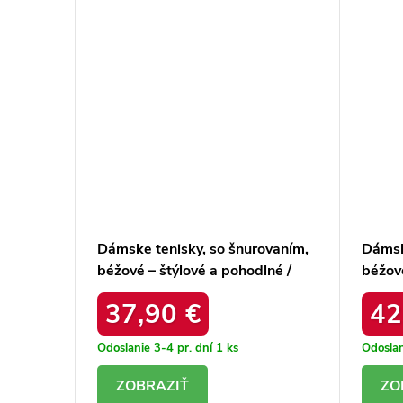
ovaním,
Dámske tenisky, so šnurovaním,
Dámsk
né /
béžové – štýlové a pohodlné /
béžové
K
102425 BEŻOWY
uu27
37,90 €
42
Odoslanie 3-4 pr. dní
1 ks
Odoslan