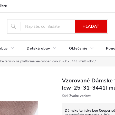
čenie a platba
Kontakt
Moja objednávka
Výmena / Vrátenie to
HĽADAŤ
obuv
Detská obuv
Oblečenie
Pon
 tenisky na platforme lee cooper lcw-25-31-3441l multikolor /
Vzorované Dámske t
lcw-25-31-3441l mul
Kód:
Zvoľte variant
Dámske tenisky Lee Cooper sú 