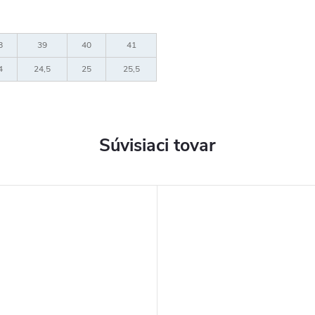
8
39
40
41
4
24,5
25
25,5
Súvisiaci tovar