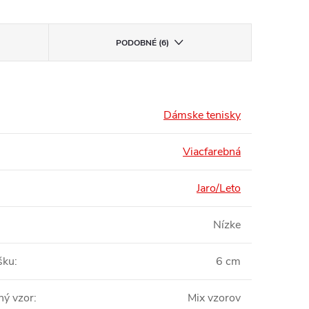
PODOBNÉ (6)
Dámske tenisky
Viacfarebná
Jaro/Leto
Nízke
šku
:
6 cm
ný vzor
:
Mix vzorov