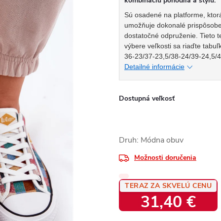
kombináciu pohodlia a štýlu.
Sú osadené na platforme, ktorá
umožňuje dokonalé prispôsoben
dostatočné odpruženie. Tieto 
výbere veľkosti sa riaďte tabuľ
36-23/37-23,5/38-24/39-24,5/
Detailné informácie
Dostupná veľkosť
Druh: Módna obuv
Možnosti doručenia
TERAZ ZA SKVELÚ CENU
31,40 €
Jednotková