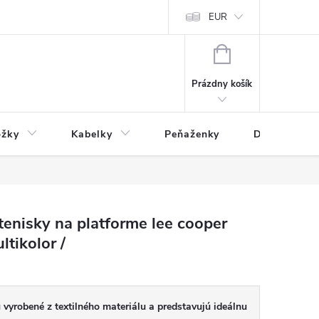
varu
Reklamácia
Podmienky ochrany osobných údajov
EUR
NÁKUPNÝ
KOŠÍK
Prázdny košík
ožky
Kabelky
Peňaženky
Drogéria
enisky na platforme lee cooper
tikolor /
vyrobené z textilného materiálu a predstavujú ideálnu