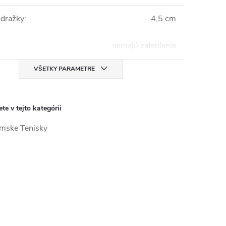
dražky
:
4,5 cm
nemajú zateplenie
VŠETKY PARAMETRE
te v tejto kategórii
mske Tenisky