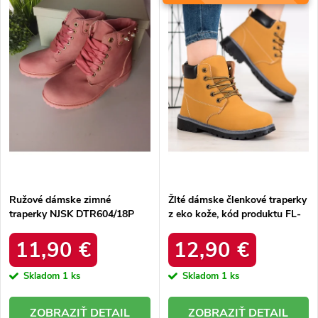
e
Abecedne
s
p
p
r
r
o
o
d
d
u
u
k
k
t
t
o
o
v
v
Ružové dámske zimné
Žlté dámske členkové traperky
traperky NJSK DTR604/18P
z eko kože, kód produktu FL-
7Y
11,90 €
12,90 €
Skladom
1 ks
Skladom
1 ks
DETAIL
DETAIL