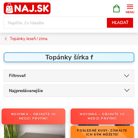
Prejsť
NÁKUPN
KOŠÍK
na
obsah
HĽADAŤ
Topánky Jeseň / zima
Topánky šírka f
Filtrovať
R
Najpredávanejšie
a
Odporúčame
d
V
e
NOVINKA – OBJAVTE JU
NOVINKA – OBJAVTE JU
Najlacnejšie
ý
MEDZI PRVÝMI!
MEDZI PRVÝMI!
n
p
Najdrahšie
i
POSLEDNÉ KUSY- ZÍSKAJTE
i
ICH KÝM MÔŽETE!