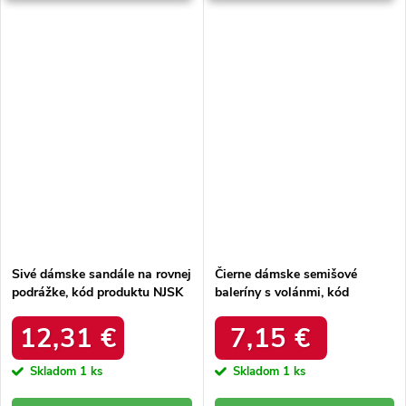
Sivé dámske sandále na rovnej
Čierne dámske semišové
podrážke, kód produktu NJSK
baleríny s volánmi, kód
DS803/19S
produktu NJSK C8086NE
12,31 €
7,15 €
Skladom
1 ks
Skladom
1 ks