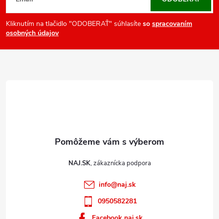
p
p
r
ä
Kliknutím na tlačidlo "ODOBERAŤ" súhlasíte
so
spracovaním
osobných údajov
v
t
k
i
y
e
v
ý
p
i
s
u
NAJ.SK
info
@
naj.sk
0950582281
Facebook naj.sk