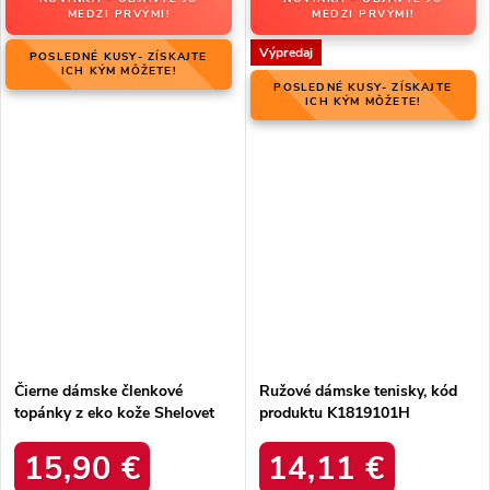
MEDZI PRVÝMI!
MEDZI PRVÝMI!
Výpredaj
POSLEDNÉ KUSY- ZÍSKAJTE
ICH KÝM MÔŽETE!
POSLEDNÉ KUSY- ZÍSKAJTE
ICH KÝM MÔŽETE!
Čierne dámske členkové
Ružové dámske tenisky, kód
topánky z eko kože Shelovet
produktu K1819101H
XT06B.PU
15,90 €
14,11 €