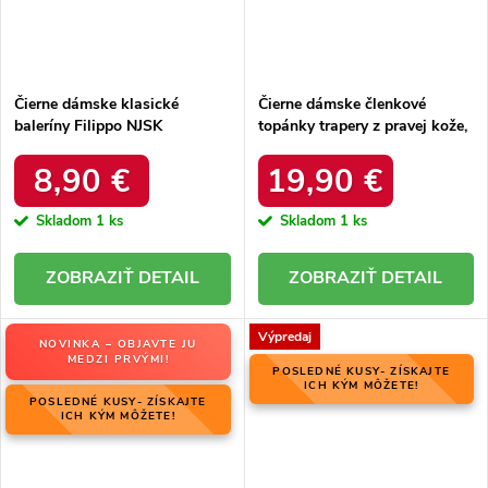
Čierne dámske klasické
Čierne dámske členkové
baleríny Filippo NJSK
topánky trapery z pravej kože,
DP795/19B
kód produktu 37211B
8,90 €
19,90 €
Skladom
1 ks
Skladom
1 ks
DETAIL
DETAIL
Výpredaj
NOVINKA – OBJAVTE JU
MEDZI PRVÝMI!
POSLEDNÉ KUSY- ZÍSKAJTE
ICH KÝM MÔŽETE!
POSLEDNÉ KUSY- ZÍSKAJTE
ICH KÝM MÔŽETE!