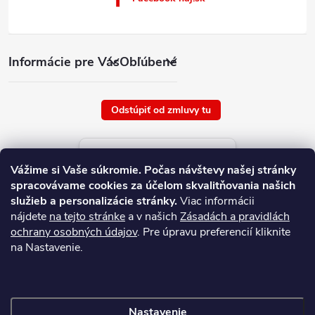
Informácie pre Vás
Obľúbené
Odstúpiť od zmluvy tu
Aktuálne ceny tovaru
Vážime si Vaše súkromie.
Počas návštevy našej stránky
platné od : 6/8/2026
spracovávame cookies za účelom skvalitňovania našich
služieb a personalizácie stránky.
Viac informácii
nájdete
na tejto stránke
a v našich
Zásadách a pravidlách
ochrany osobných údajov
. Pre úpravu preferencií kliknite
na Nastavenie.
Nastavenie