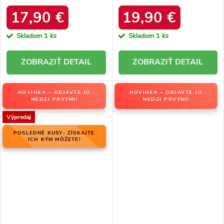
podpätku, kód produktu 23-
10778C.PU
17,90 €
19,90 €
Skladom
1 ks
Skladom
1 ks
DETAIL
DETAIL
NOVINKA – OBJAVTE JU
NOVINKA – OBJAVTE JU
MEDZI PRVÝMI!
MEDZI PRVÝMI!
Výpredaj
POSLEDNÉ KUSY- ZÍSKAJTE
ICH KÝM MÔŽETE!