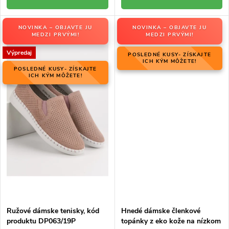
NOVINKA – OBJAVTE JU
NOVINKA – OBJAVTE JU
MEDZI PRVÝMI!
MEDZI PRVÝMI!
Výpredaj
POSLEDNÉ KUSY- ZÍSKAJTE
ICH KÝM MÔŽETE!
POSLEDNÉ KUSY- ZÍSKAJTE
ICH KÝM MÔŽETE!
Ružové dámske tenisky, kód
Hnedé dámske členkové
produktu DP063/19P
topánky z eko kože na nízkom