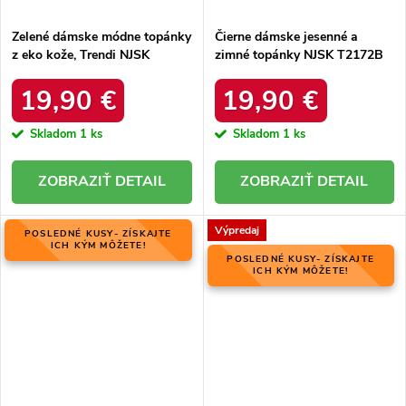
Zelené dámske módne topánky
Čierne dámske jesenné a
z eko kože, Trendi NJSK
zimné topánky NJSK T2172B
VR109GR
19,90 €
19,90 €
Skladom
1 ks
Skladom
1 ks
DETAIL
DETAIL
Výpredaj
POSLEDNÉ KUSY- ZÍSKAJTE
ICH KÝM MÔŽETE!
POSLEDNÉ KUSY- ZÍSKAJTE
ICH KÝM MÔŽETE!