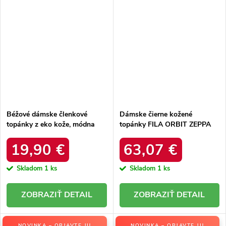
Béžové dámske členkové
Dámske čierne kožené
topánky z eko kože, módna
topánky FILA ORBIT ZEPPA
obuv, kód produktu GD-CC-
RIPPLE, kód produktu
32BE
1010458.25Y
19,90 €
63,07 €
Skladom
1 ks
Skladom
1 ks
DETAIL
DETAIL
NOVINKA – OBJAVTE JU
NOVINKA – OBJAVTE JU