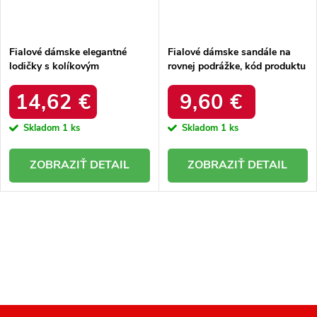
t
o
o
v
v
Fialové dámske elegantné
Fialové dámske sandále na
lodičky s kolíkovým
rovnej podrážke, kód produktu
podpätkom a plnou špičkou, s
NJSK 50349R / R15D
vložkou z eko kože, kód
14,62 €
9,60 €
produktu E396-33D.PU
Skladom
1 ks
Skladom
1 ks
DETAIL
DETAIL
O
v
l
á
d