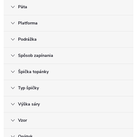
Päta
Platforma
Podrážka
Spôsob zapínania
Špička topánky
Typ špičky
Výška sáry
Vzor
Opätok