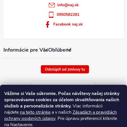
info
@
naj.sk
0950582281
Facebook naj.sk
Informácie pre Vás
Obľúbené
Odstúpiť od zmluvy tu
Aktuálne ceny tovaru
Vážime si Vaše súkromie.
Počas návštevy našej stránky
platné od : 10/8/2026
spracovávame cookies za účelom skvalitňovania našich
služieb a personalizácie stránky.
Viac informácii
nájdete
na tejto stránke
a v našich
Zásadách a pravidlách
ochrany osobných údajov
. Pre úpravu preferencií kliknite
na Nastavenie.