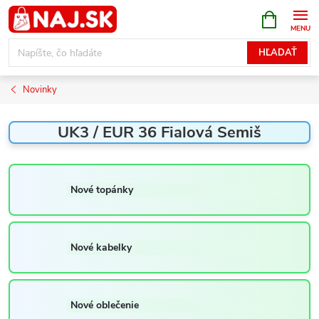
Prejsť
NÁKUPN
KOŠÍK
na
obsah
HĽADAŤ
Novinky
UK3 / EUR 36 Fialová Semiš
Nové topánky
Nové kabelky
Nové oblečenie