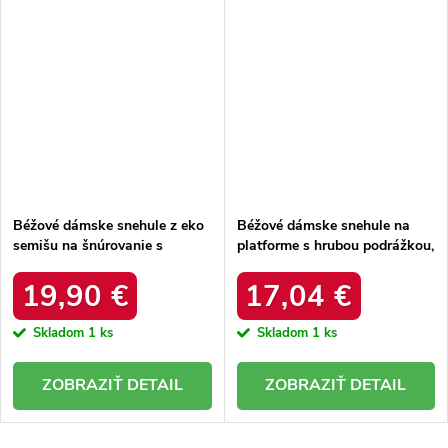
Béžové dámske snehule z eko
Béžové dámske snehule na
semišu na šnúrovanie s
platforme s hrubou podrážkou,
hrubšou podrážkou, kód
zateplené, kód produktu 85-
produktu C3016 BEIGE
925 KHAKI
19,90 €
17,04 €
Skladom
1 ks
Skladom
1 ks
DETAIL
DETAIL