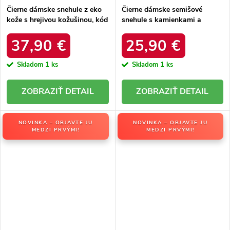
Čierne dámske snehule z eko
Čierne dámske semišové
kože s hrejivou kožušinou, kód
snehule s kamienkami a
produktu DFSH370011
kožušinkou, kód produktu
BLACK
W8009 BLACK
37,90 €
25,90 €
Skladom
1 ks
Skladom
1 ks
DETAIL
DETAIL
NOVINKA – OBJAVTE JU
NOVINKA – OBJAVTE JU
MEDZI PRVÝMI!
MEDZI PRVÝMI!