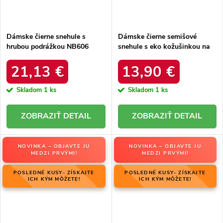
Dámske čierne snehule s
Dámske čierne semišové
hrubou podrážkou NB606
snehule s eko kožušinkou na
BLACK
zimu, kód produktu 20213-4A
BLACK
21,13 €
13,90 €
Skladom
1 ks
Skladom
1 ks
DETAIL
DETAIL
NOVINKA – OBJAVTE JU
NOVINKA – OBJAVTE JU
MEDZI PRVÝMI!
MEDZI PRVÝMI!
POSLEDNÉ KUSY- ZÍSKAJTE
POSLEDNÉ KUSY- ZÍSKAJTE
ICH KÝM MÔŽETE!
ICH KÝM MÔŽETE!