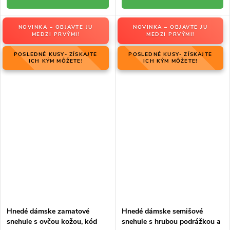
NOVINKA – OBJAVTE JU
NOVINKA – OBJAVTE JU
MEDZI PRVÝMI!
MEDZI PRVÝMI!
POSLEDNÉ KUSY- ZÍSKAJTE
POSLEDNÉ KUSY- ZÍSKAJTE
ICH KÝM MÔŽETE!
ICH KÝM MÔŽETE!
Hnedé dámske zamatové
Hnedé dámske semišové
snehule s ovčou kožou, kód
snehule s hrubou podrážkou a