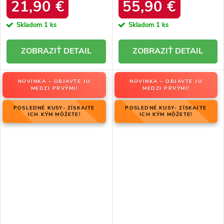
34586 SREBRNY
produktu OO274A206
21,90 €
55,90 €
Skladom
1 ks
Skladom
1 ks
DETAIL
DETAIL
NOVINKA – OBJAVTE JU
NOVINKA – OBJAVTE JU
MEDZI PRVÝMI!
MEDZI PRVÝMI!
POSLEDNÉ KUSY- ZÍSKAJTE
POSLEDNÉ KUSY- ZÍSKAJTE
ICH KÝM MÔŽETE!
ICH KÝM MÔŽETE!