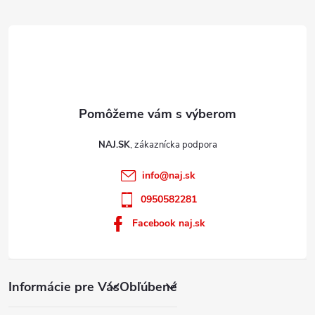
e
i
s
u
NAJ.SK
info
@
naj.sk
0950582281
Facebook naj.sk
Informácie pre Vás
Obľúbené