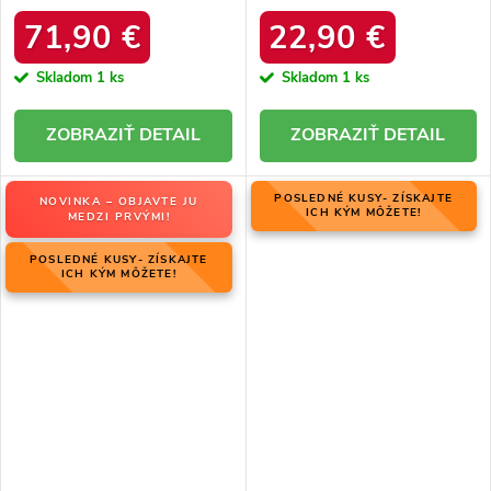
06769-02/00-4 ZIEMIA
zateplením z ovčej kože, kód
produktu OO274A098
71,90 €
22,90 €
Skladom
1 ks
Skladom
1 ks
DETAIL
DETAIL
POSLEDNÉ KUSY- ZÍSKAJTE
NOVINKA – OBJAVTE JU
ICH KÝM MÔŽETE!
MEDZI PRVÝMI!
POSLEDNÉ KUSY- ZÍSKAJTE
ICH KÝM MÔŽETE!