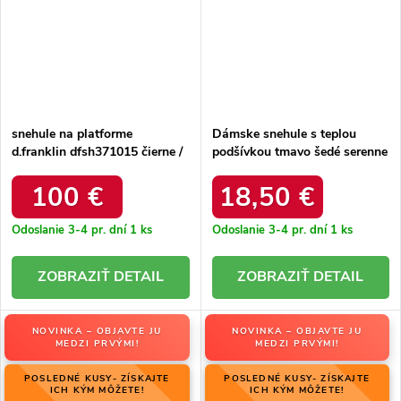
snehule na platforme
Dámske snehule s teplou
d.franklin dfsh371015 čierne /
podšívkou tmavo šedé serenne
DFSH371015 BLACK
/ Y145 KHAKI
100 €
18,50 €
Odoslanie 3-4 pr. dní
1 ks
Odoslanie 3-4 pr. dní
1 ks
DETAIL
DETAIL
NOVINKA – OBJAVTE JU
NOVINKA – OBJAVTE JU
MEDZI PRVÝMI!
MEDZI PRVÝMI!
POSLEDNÉ KUSY- ZÍSKAJTE
POSLEDNÉ KUSY- ZÍSKAJTE
ICH KÝM MÔŽETE!
ICH KÝM MÔŽETE!