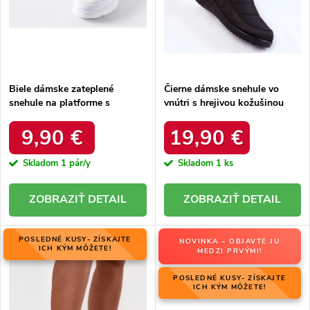
u
k
k
t
t
o
o
v
v
Biele dámske zateplené
Čierne dámske snehule vo
snehule na platforme s
vnútri s hrejivou kožušinou
okrúhlou špičkou Inna TX5002
zateplené kód 22SN26-5028
WHITE
BLACK
9,90 €
19,90 €
Skladom
1 pár/y
Skladom
1 ks
DETAIL
DETAIL
POSLEDNÉ KUSY- ZÍSKAJTE
NOVINKA – OBJAVTE JU
ICH KÝM MÔŽETE!
MEDZI PRVÝMI!
POSLEDNÉ KUSY- ZÍSKAJTE
ICH KÝM MÔŽETE!