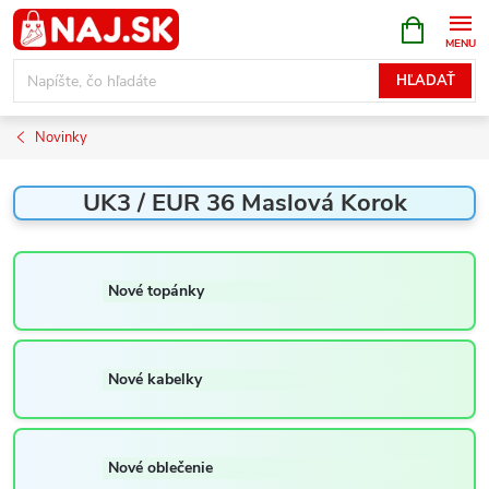
Prejsť
NÁKUPN
KOŠÍK
na
obsah
HĽADAŤ
Novinky
UK3 / EUR 36 Maslová Korok
Nové topánky
Nové kabelky
Nové oblečenie