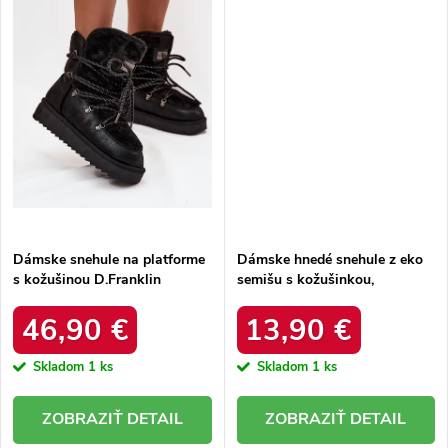
Dámske snehule na platforme
Dámske hnedé snehule z eko
s kožušinou D.Franklin
semišu s kožušinkou,
DFSH37005 Čierne
platforma – 20219-4K
LEOPARD
46,90 €
13,90 €
Skladom
1 ks
Skladom
1 ks
DETAIL
DETAIL