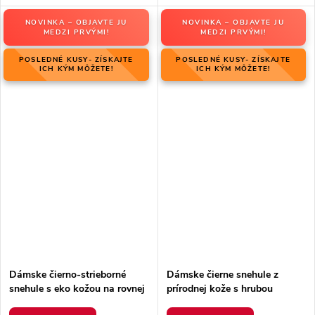
NOVINKA – OBJAVTE JU
NOVINKA – OBJAVTE JU
MEDZI PRVÝMI!
MEDZI PRVÝMI!
POSLEDNÉ KUSY- ZÍSKAJTE
POSLEDNÉ KUSY- ZÍSKAJTE
ICH KÝM MÔŽETE!
ICH KÝM MÔŽETE!
Dámske čierno-strieborné
Dámske čierne snehule z
snehule s eko kožou na rovnej
prírodnej kože s hrubou
podrážke, kód produktu 23-
podrážkou a zateplením, kód