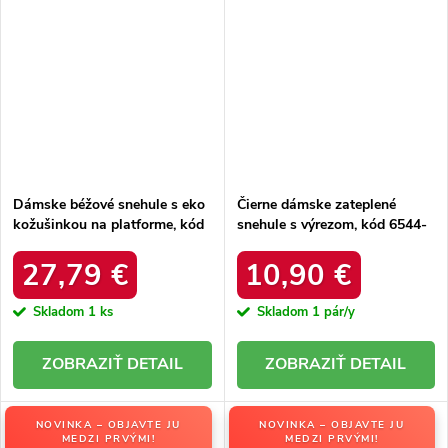
Dámske béžové snehule s eko
Čierne dámske zateplené
kožušinkou na platforme, kód
snehule s výrezom, kód 6544-
produktu MM274380 BEŻ
21
27,79 €
10,90 €
Skladom
1 ks
Skladom
1 pár/y
DETAIL
DETAIL
NOVINKA – OBJAVTE JU
NOVINKA – OBJAVTE JU
MEDZI PRVÝMI!
MEDZI PRVÝMI!