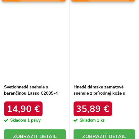
Svetlohnedé snehule s
Hnedé dámske zamatové
barančinou Lasso C2035-4
snehule z prírodnej kože s
KHAKI
hrubou kožušinou, kód
produktu W5821 COFFEE
14,90 €
35,89 €
Skladom
1 pár/y
Skladom
1 ks
DETAIL
DETAIL