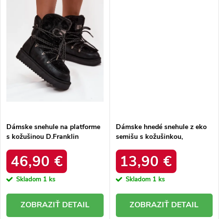
Dámske snehule na platforme
Dámske hnedé snehule z eko
s kožušinou D.Franklin
semišu s kožušinkou,
DFSH37005 Čierne
platforma – 20219-4K
LEOPARD
46,90 €
13,90 €
Skladom
1 ks
Skladom
1 ks
DETAIL
DETAIL