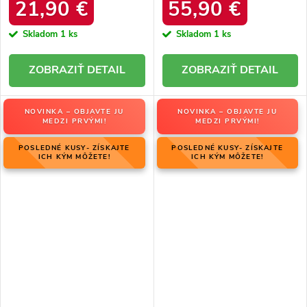
34586 SREBRNY
produktu OO274A206
21,90 €
55,90 €
Skladom
1 ks
Skladom
1 ks
DETAIL
DETAIL
NOVINKA – OBJAVTE JU
NOVINKA – OBJAVTE JU
MEDZI PRVÝMI!
MEDZI PRVÝMI!
POSLEDNÉ KUSY- ZÍSKAJTE
POSLEDNÉ KUSY- ZÍSKAJTE
ICH KÝM MÔŽETE!
ICH KÝM MÔŽETE!