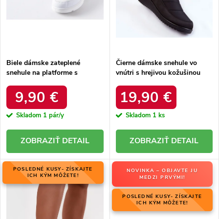
u
k
k
t
t
o
o
v
v
Biele dámske zateplené
Čierne dámske snehule vo
snehule na platforme s
vnútri s hrejivou kožušinou
okrúhlou špičkou Inna TX5002
zateplené kód 22SN26-5028
WHITE
BLACK
9,90 €
19,90 €
Skladom
1 pár/y
Skladom
1 ks
DETAIL
DETAIL
POSLEDNÉ KUSY- ZÍSKAJTE
NOVINKA – OBJAVTE JU
ICH KÝM MÔŽETE!
MEDZI PRVÝMI!
POSLEDNÉ KUSY- ZÍSKAJTE
ICH KÝM MÔŽETE!