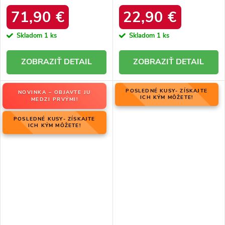
06769-02/00-4 ZIEMIA
zateplením z ovčej kože, kód
produktu OO274A098
71,90 €
22,90 €
Skladom
1 ks
Skladom
1 ks
DETAIL
DETAIL
POSLEDNÉ KUSY- ZÍSKAJTE
NOVINKA – OBJAVTE JU
ICH KÝM MÔŽETE!
MEDZI PRVÝMI!
POSLEDNÉ KUSY- ZÍSKAJTE
ICH KÝM MÔŽETE!