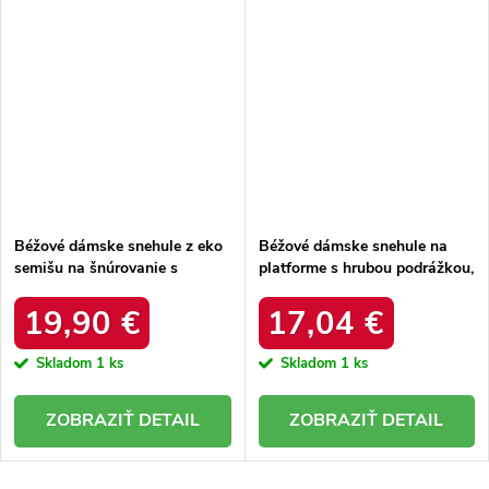
Béžové dámske snehule z eko
Béžové dámske snehule na
semišu na šnúrovanie s
platforme s hrubou podrážkou,
hrubšou podrážkou, kód
zateplené, kód produktu 85-
produktu C3016 BEIGE
925 KHAKI
19,90 €
17,04 €
Skladom
1 ks
Skladom
1 ks
DETAIL
DETAIL