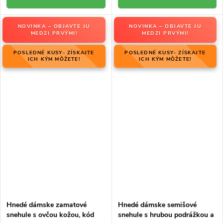
NOVINKA – OBJAVTE JU
NOVINKA – OBJAVTE JU
MEDZI PRVÝMI!
MEDZI PRVÝMI!
POSLEDNÉ KUSY- ZÍSKAJTE
POSLEDNÉ KUSY- ZÍSKAJTE
ICH KÝM MÔŽETE!
ICH KÝM MÔŽETE!
Hnedé dámske zamatové
Hnedé dámske semišové
snehule s ovčou kožou, kód
snehule s hrubou podrážkou a