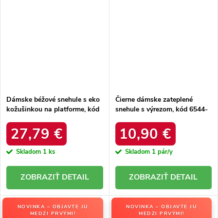
Dámske béžové snehule s eko
Čierne dámske zateplené
kožušinkou na platforme, kód
snehule s výrezom, kód 6544-
produktu MM274380 BEŻ
21
27,79 €
10,90 €
Skladom
1 ks
Skladom
1 pár/y
DETAIL
DETAIL
NOVINKA – OBJAVTE JU
NOVINKA – OBJAVTE JU
MEDZI PRVÝMI!
MEDZI PRVÝMI!