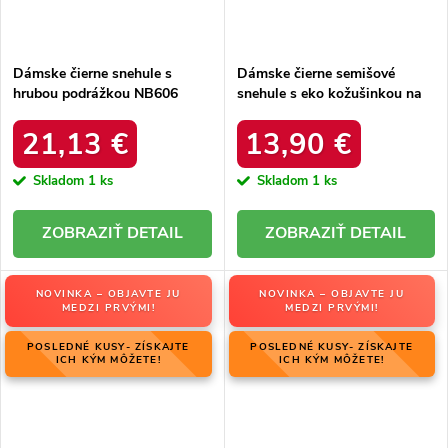
Dámske čierne snehule s
Dámske čierne semišové
hrubou podrážkou NB606
snehule s eko kožušinkou na
BLACK
zimu, kód produktu 20213-4A
BLACK
21,13 €
13,90 €
Skladom
1 ks
Skladom
1 ks
DETAIL
DETAIL
NOVINKA – OBJAVTE JU
NOVINKA – OBJAVTE JU
MEDZI PRVÝMI!
MEDZI PRVÝMI!
POSLEDNÉ KUSY- ZÍSKAJTE
POSLEDNÉ KUSY- ZÍSKAJTE
ICH KÝM MÔŽETE!
ICH KÝM MÔŽETE!