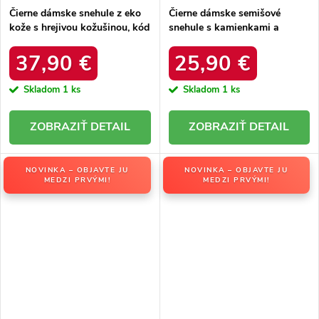
Čierne dámske snehule z eko
Čierne dámske semišové
kože s hrejivou kožušinou, kód
snehule s kamienkami a
produktu DFSH370011
kožušinkou, kód produktu
BLACK
W8009 BLACK
37,90 €
25,90 €
Skladom
1 ks
Skladom
1 ks
DETAIL
DETAIL
NOVINKA – OBJAVTE JU
NOVINKA – OBJAVTE JU
MEDZI PRVÝMI!
MEDZI PRVÝMI!