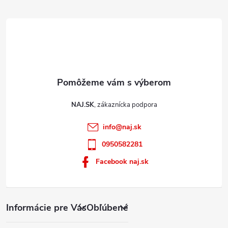
e
i
s
u
NAJ.SK
info
@
naj.sk
0950582281
Facebook naj.sk
Informácie pre Vás
Obľúbené