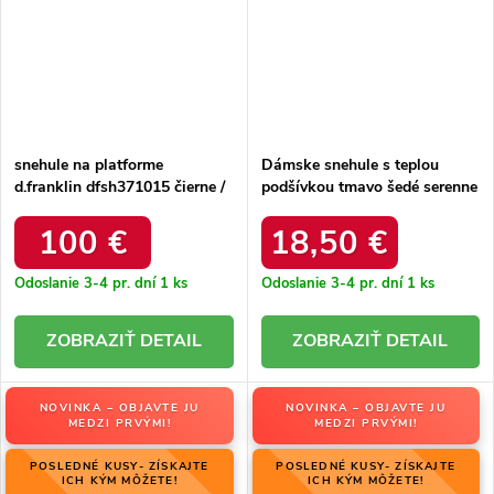
snehule na platforme
Dámske snehule s teplou
d.franklin dfsh371015 čierne /
podšívkou tmavo šedé serenne
DFSH371015 BLACK
/ Y145 KHAKI
100 €
18,50 €
Odoslanie 3-4 pr. dní
1 ks
Odoslanie 3-4 pr. dní
1 ks
DETAIL
DETAIL
NOVINKA – OBJAVTE JU
NOVINKA – OBJAVTE JU
MEDZI PRVÝMI!
MEDZI PRVÝMI!
POSLEDNÉ KUSY- ZÍSKAJTE
POSLEDNÉ KUSY- ZÍSKAJTE
ICH KÝM MÔŽETE!
ICH KÝM MÔŽETE!