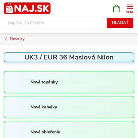
Prejsť
NÁKUPN
KOŠÍK
na
obsah
HĽADAŤ
Novinky
UK3 / EUR 36 Maslová Nilon
Nové topánky
Nové kabelky
Nové oblečenie