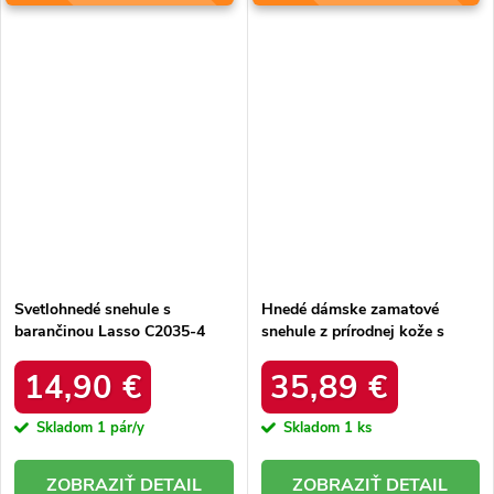
Svetlohnedé snehule s
Hnedé dámske zamatové
barančinou Lasso C2035-4
snehule z prírodnej kože s
KHAKI
hrubou kožušinou, kód
produktu W5821 COFFEE
14,90 €
35,89 €
Skladom
1 pár/y
Skladom
1 ks
DETAIL
DETAIL