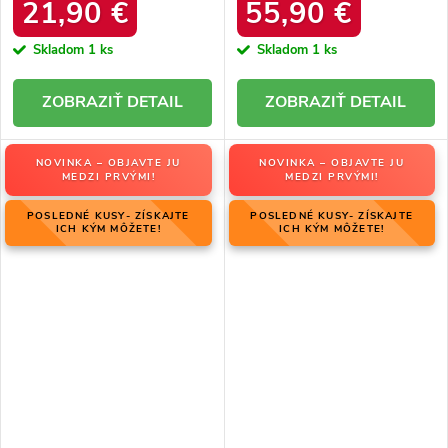
34586 SREBRNY
produktu OO274A206
21,90 €
55,90 €
Skladom
1 ks
Skladom
1 ks
DETAIL
DETAIL
NOVINKA – OBJAVTE JU
NOVINKA – OBJAVTE JU
MEDZI PRVÝMI!
MEDZI PRVÝMI!
POSLEDNÉ KUSY- ZÍSKAJTE
POSLEDNÉ KUSY- ZÍSKAJTE
ICH KÝM MÔŽETE!
ICH KÝM MÔŽETE!