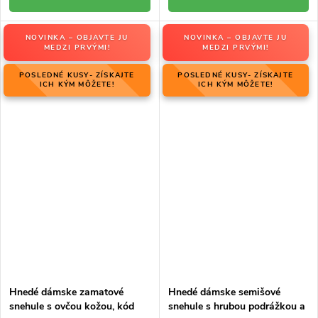
NOVINKA – OBJAVTE JU
NOVINKA – OBJAVTE JU
MEDZI PRVÝMI!
MEDZI PRVÝMI!
POSLEDNÉ KUSY- ZÍSKAJTE
POSLEDNÉ KUSY- ZÍSKAJTE
ICH KÝM MÔŽETE!
ICH KÝM MÔŽETE!
Hnedé dámske zamatové
Hnedé dámske semišové
snehule s ovčou kožou, kód
snehule s hrubou podrážkou a