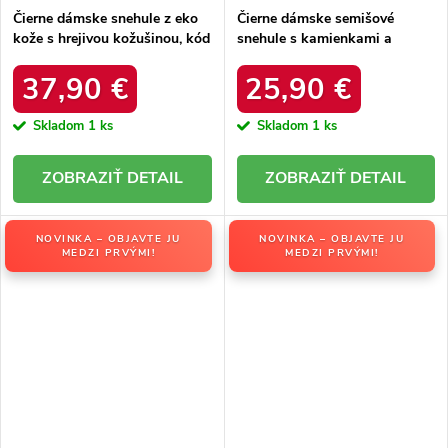
Čierne dámske snehule z eko
Čierne dámske semišové
kože s hrejivou kožušinou, kód
snehule s kamienkami a
produktu DFSH370011
kožušinkou, kód produktu
BLACK
W8009 BLACK
37,90 €
25,90 €
Skladom
1 ks
Skladom
1 ks
DETAIL
DETAIL
NOVINKA – OBJAVTE JU
NOVINKA – OBJAVTE JU
MEDZI PRVÝMI!
MEDZI PRVÝMI!