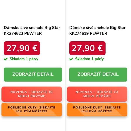
Dámske sivé snehule Big Star
Dámske sivé snehule Big Star
KK274623 PEWTER
KK274619 PEWTER
27,90 €
27,90 €
Skladom
1 pár/y
Skladom
1 pár/y
DETAIL
DETAIL
NOVINKA – OBJAVTE JU
NOVINKA – OBJAVTE JU
MEDZI PRVÝMI!
MEDZI PRVÝMI!
POSLEDNÉ KUSY- ZÍSKAJTE
POSLEDNÉ KUSY- ZÍSKAJTE
ICH KÝM MÔŽETE!
ICH KÝM MÔŽETE!