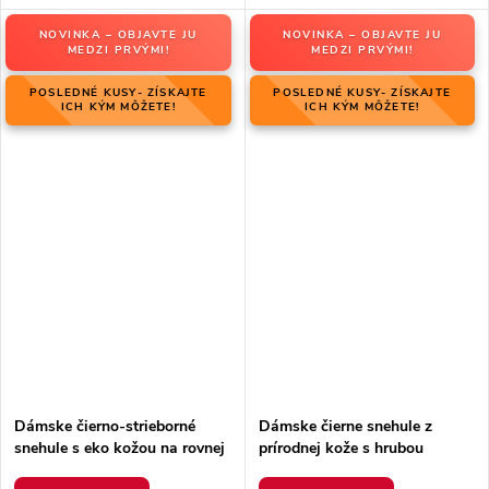
NOVINKA – OBJAVTE JU
NOVINKA – OBJAVTE JU
MEDZI PRVÝMI!
MEDZI PRVÝMI!
POSLEDNÉ KUSY- ZÍSKAJTE
POSLEDNÉ KUSY- ZÍSKAJTE
ICH KÝM MÔŽETE!
ICH KÝM MÔŽETE!
Dámske čierno-strieborné
Dámske čierne snehule z
snehule s eko kožou na rovnej
prírodnej kože s hrubou
podrážke, kód produktu 23-
podrážkou a zateplením, kód