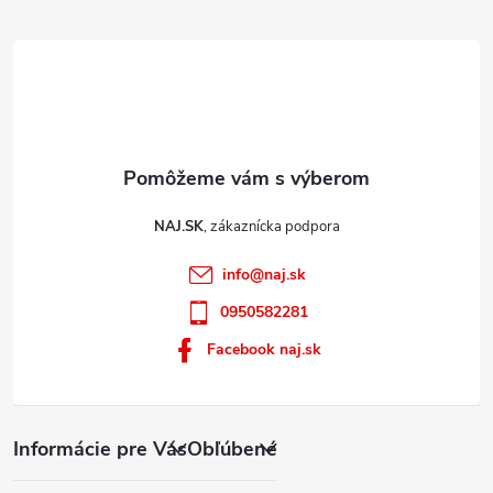
e
i
s
u
NAJ.SK
info
@
naj.sk
0950582281
Facebook naj.sk
Informácie pre Vás
Obľúbené