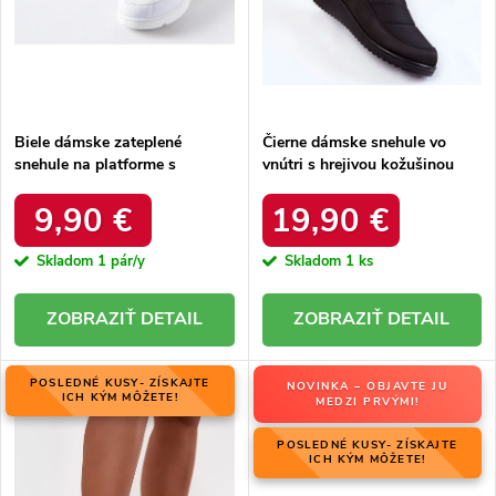
u
k
k
t
t
o
o
v
v
Biele dámske zateplené
Čierne dámske snehule vo
snehule na platforme s
vnútri s hrejivou kožušinou
okrúhlou špičkou Inna TX5002
zateplené kód 22SN26-5028
WHITE
BLACK
9,90 €
19,90 €
Skladom
1 pár/y
Skladom
1 ks
DETAIL
DETAIL
POSLEDNÉ KUSY- ZÍSKAJTE
NOVINKA – OBJAVTE JU
ICH KÝM MÔŽETE!
MEDZI PRVÝMI!
POSLEDNÉ KUSY- ZÍSKAJTE
ICH KÝM MÔŽETE!