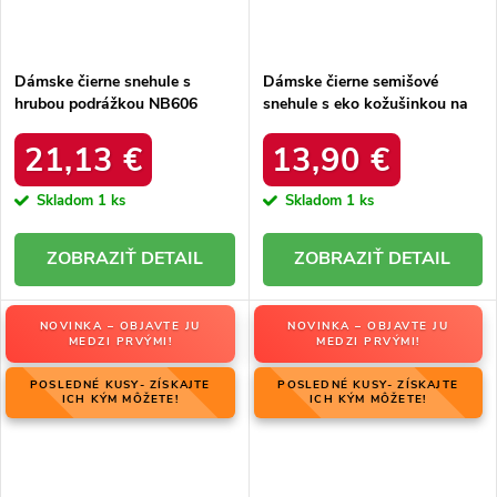
Dámske čierne snehule s
Dámske čierne semišové
hrubou podrážkou NB606
snehule s eko kožušinkou na
BLACK
zimu, kód produktu 20213-4A
BLACK
21,13 €
13,90 €
Skladom
1 ks
Skladom
1 ks
DETAIL
DETAIL
NOVINKA – OBJAVTE JU
NOVINKA – OBJAVTE JU
MEDZI PRVÝMI!
MEDZI PRVÝMI!
POSLEDNÉ KUSY- ZÍSKAJTE
POSLEDNÉ KUSY- ZÍSKAJTE
ICH KÝM MÔŽETE!
ICH KÝM MÔŽETE!