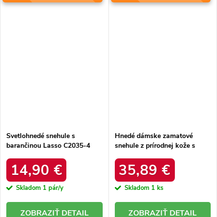
Svetlohnedé snehule s
Hnedé dámske zamatové
barančinou Lasso C2035-4
snehule z prírodnej kože s
KHAKI
hrubou kožušinou, kód
produktu W5821 COFFEE
14,90 €
35,89 €
Skladom
1 pár/y
Skladom
1 ks
DETAIL
DETAIL