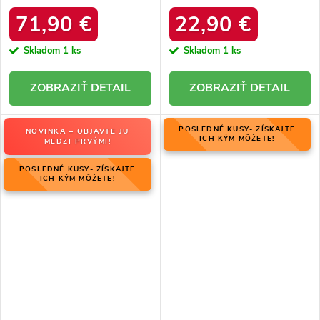
06769-02/00-4 ZIEMIA
zateplením z ovčej kože, kód
produktu OO274A098
71,90 €
22,90 €
Skladom
1 ks
Skladom
1 ks
DETAIL
DETAIL
POSLEDNÉ KUSY- ZÍSKAJTE
NOVINKA – OBJAVTE JU
ICH KÝM MÔŽETE!
MEDZI PRVÝMI!
POSLEDNÉ KUSY- ZÍSKAJTE
ICH KÝM MÔŽETE!