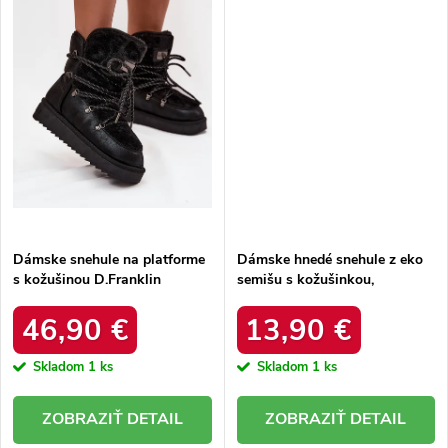
Dámske snehule na platforme
Dámske hnedé snehule z eko
s kožušinou D.Franklin
semišu s kožušinkou,
DFSH37005 Čierne
platforma – 20219-4K
LEOPARD
46,90 €
13,90 €
Skladom
1 ks
Skladom
1 ks
DETAIL
DETAIL