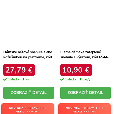
Dámske béžové snehule s eko
Čierne dámske zateplené
kožušinkou na platforme, kód
snehule s výrezom, kód 6544-
produktu MM274380 BEŻ
21
27,79 €
10,90 €
Skladom
1 ks
Skladom
1 pár/y
DETAIL
DETAIL
NOVINKA – OBJAVTE JU
NOVINKA – OBJAVTE JU
MEDZI PRVÝMI!
MEDZI PRVÝMI!