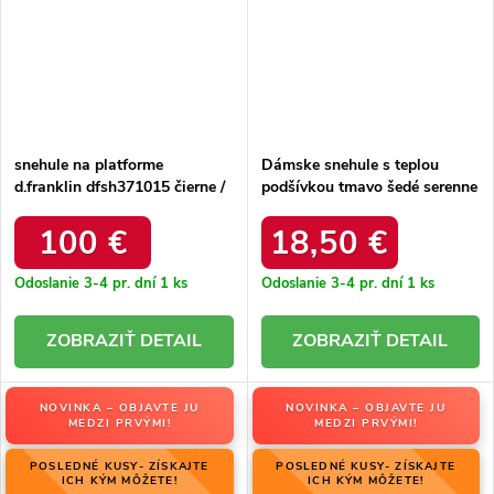
snehule na platforme
Dámske snehule s teplou
d.franklin dfsh371015 čierne /
podšívkou tmavo šedé serenne
DFSH371015 BLACK
/ Y145 KHAKI
100 €
18,50 €
Odoslanie 3-4 pr. dní
1 ks
Odoslanie 3-4 pr. dní
1 ks
DETAIL
DETAIL
NOVINKA – OBJAVTE JU
NOVINKA – OBJAVTE JU
MEDZI PRVÝMI!
MEDZI PRVÝMI!
POSLEDNÉ KUSY- ZÍSKAJTE
POSLEDNÉ KUSY- ZÍSKAJTE
ICH KÝM MÔŽETE!
ICH KÝM MÔŽETE!