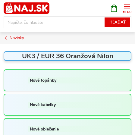
Prejsť
NÁKUPN
KOŠÍK
na
obsah
HĽADAŤ
Novinky
UK3 / EUR 36 Oranžová Nilon
Nové topánky
Nové kabelky
Nové oblečenie