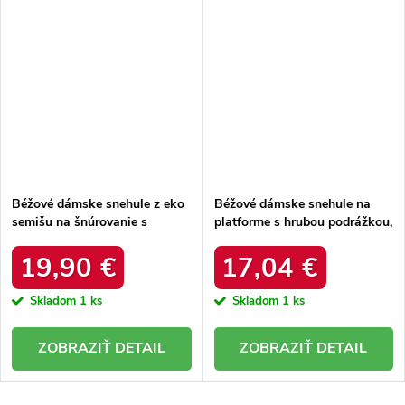
Béžové dámske snehule z eko
Béžové dámske snehule na
semišu na šnúrovanie s
platforme s hrubou podrážkou,
hrubšou podrážkou, kód
zateplené, kód produktu 85-
produktu C3016 BEIGE
925 KHAKI
19,90 €
17,04 €
Skladom
1 ks
Skladom
1 ks
DETAIL
DETAIL