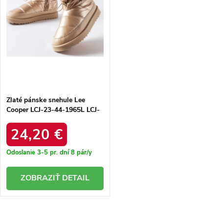
Zlaté pánske snehule Lee
Cooper LCJ-23-44-1965L LCJ-
23-44-1965L GOLD
24,20 €
Odoslanie 3-5 pr. dní
8 pár/y
DETAIL