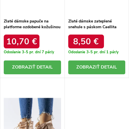
t
o
o
v
v
Zlaté dámske papuče na
Zlaté dámske zateplené
platforme ozdobené kožušinou
snehule s páskom Caellita
s gumkou na päte Asza HY88-
6433 GOLD 38 - GM
58 GOLD
10,70 €
8,50 €
Odoslanie 3-5 pr. dní
7 pár/y
Odoslanie 3-5 pr. dní
1 pár/y
DETAIL
DETAIL