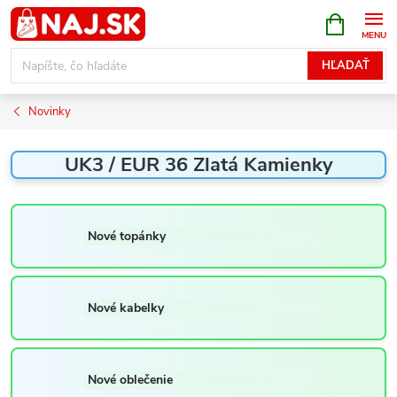
Prejsť
NÁKUPN
KOŠÍK
na
obsah
HĽADAŤ
Novinky
UK3 / EUR 36 Zlatá Kamienky
Nové topánky
Nové kabelky
Nové oblečenie