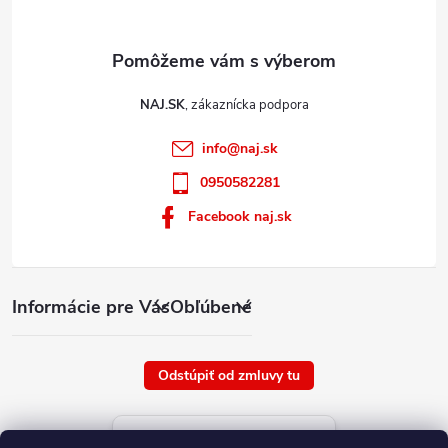
s
u
NAJ.SK
info
@
naj.sk
0950582281
Facebook naj.sk
Informácie pre Vás
Obľúbené
Odstúpiť od zmluvy tu