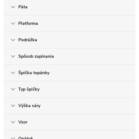
Päta
Platforma
Podrážka
Spôsob zapínania
Špička topánky
Typ špičky
Výška sáry
Vzor
Opätok