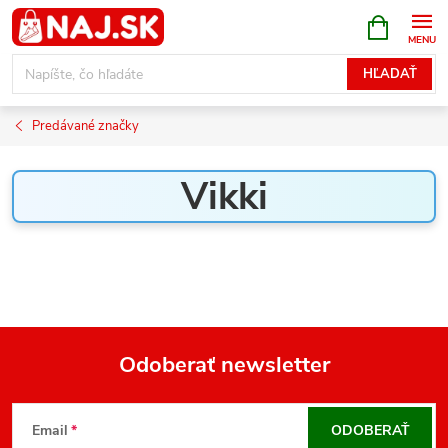
Prejsť
NÁKUPN
KOŠÍK
na
obsah
HĽADAŤ
Predávané značky
Vikki
Odoberať newsletter
Z
á
Email
ODOBERAŤ