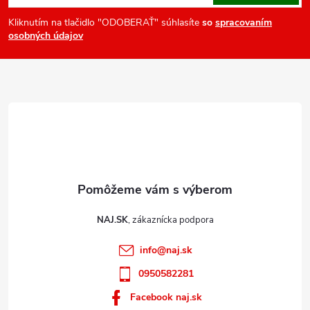
p
ä
Kliknutím na tlačidlo "ODOBERAŤ" súhlasíte
so
spracovaním
osobných údajov
t
i
e
NAJ.SK
info
@
naj.sk
0950582281
Facebook naj.sk