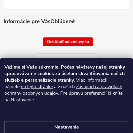
Informácie pre Vás
Obľúbené
Odstúpiť od zmluvy tu
Aktuálne ceny tovaru
Vážime si Vaše súkromie.
Počas návštevy našej stránky
platné od : 9/8/2026
spracovávame cookies za účelom skvalitňovania našich
služieb a personalizácie stránky.
Viac informácii
nájdete
na tejto stránke
a v našich
Zásadách a pravidlách
ochrany osobných údajov
. Pre úpravu preferencií kliknite
na Nastavenie.
Nastavenie