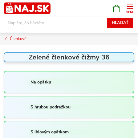
Prejsť
NÁKUPN
KOŠÍK
na
obsah
HĽADAŤ
Členkové
Zelené členkové čižmy 36
Na opätku
S hrubou podrážkou
S ihlovým opätkom