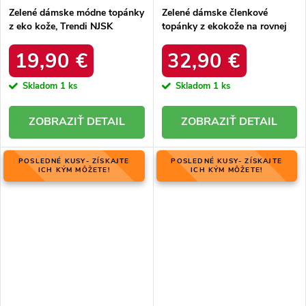
Zelené dámske módne topánky
Zelené dámske členkové
z eko kože, Trendi NJSK
topánky z ekokože na rovnej
VR109GR
podrážke s obuvníckym filcom
ASA198-21 ZIELONY
19,90 €
32,90 €
Skladom
1 ks
Skladom
1 ks
DETAIL
DETAIL
POSLEDNÉ KUSY- ZÍSKAJTE
POSLEDNÉ KUSY- ZÍSKAJTE
ICH KÝM MÔŽETE!
ICH KÝM MÔŽETE!