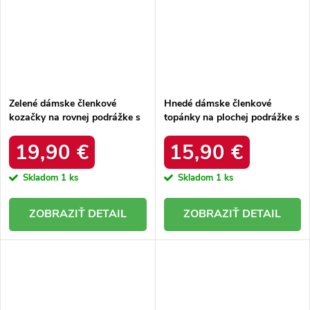
Zelené dámske členkové
Hnedé dámske členkové
kozačky na rovnej podrážke s
topánky na plochej podrážke s
textilným materiálom, s
eko semišovým vrchným
vyšívaným vzorom, kód
materiálom a zapínaním na
19,90 €
15,90 €
produktu C-279 GREEN
zips, kód produktu HY66-66
KHAKI
Skladom
1 ks
Skladom
1 ks
DETAIL
DETAIL