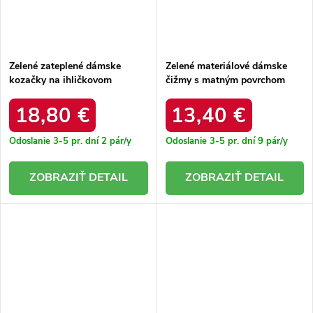
Zelené zateplené dámske
Zelené materiálové dámske
kozačky na ihličkovom
čižmy s matným povrchom
podpätku s elastickým
Scarlett. 68140 GREEN
zvrškom Atari. 9125 GREEN
18,80 €
13,40 €
Odoslanie 3-5 pr. dní
2 pár/y
Odoslanie 3-5 pr. dní
9 pár/y
DETAIL
DETAIL