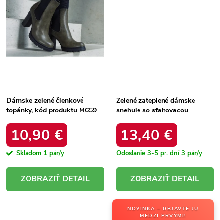
Dámske zelené členkové
Zelené zateplené dámske
topánky, kód produktu M659
snehule so sťahovacou
GREEN
šnúrkou Caellita 6433 GREEN
10,90 €
13,40 €
Skladom
1 pár/y
Odoslanie 3-5 pr. dní
3 pár/y
DETAIL
DETAIL
NOVINKA – OBJAVTE JU
MEDZI PRVÝMI!