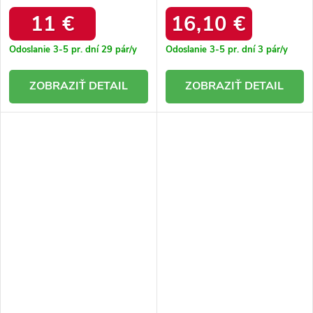
zdobené kamienkami
elastickým zvrškom Flamme.
Fantagaro W2A-AX4001-1
9078 GREEN
11 €
16,10 €
GREEN
Odoslanie 3-5 pr. dní
29 pár/y
Odoslanie 3-5 pr. dní
3 pár/y
DETAIL
DETAIL