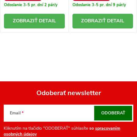
Odoslanie 3-5 pr. dní
2 pár/y
Odoslanie 3-5 pr. dní
9 pár/y
DETAIL
DETAIL
O
v
l
á
d
a
Odoberať newsletter
c
Z
i
á
e
Email
ODOBERAŤ
p
p
r
ä
Kliknutím na tlačidlo "ODOBERAŤ" súhlasíte
so
spracovaním
osobných údajov
v
t