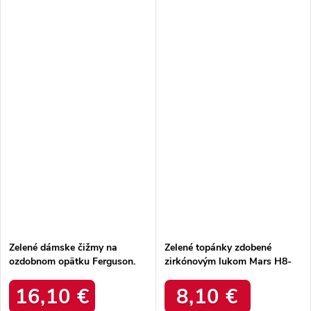
Zelené dámske čižmy na
Zelené topánky zdobené
ozdobnom opätku Ferguson.
zirkónovým lukom Mars H8-
JD2202 GREEN
270 GREEN
16,10 €
8,10 €