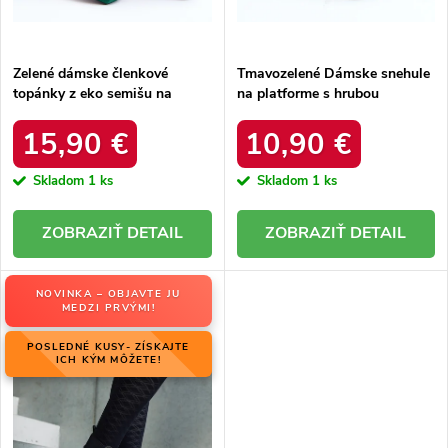
t
o
o
v
v
Zelené dámske členkové
Tmavozelené Dámske snehule
topánky z eko semišu na
na platforme s hrubou
hrubom podpätku s ozdobným
podrážkou a zateplením, kód
zipsom, kód produktu 168-500
produktu VL226P GREEN
15,90 €
10,90 €
GREEN
Skladom
1 ks
Skladom
1 ks
DETAIL
DETAIL
NOVINKA – OBJAVTE JU
MEDZI PRVÝMI!
POSLEDNÉ KUSY- ZÍSKAJTE
ICH KÝM MÔŽETE!