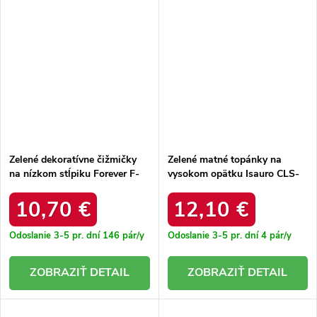
Zelené dekoratívne čižmičky
Zelené matné topánky na
na nízkom stĺpiku Forever F-
vysokom opätku Isauro CLS-
21 GREEN
221 GREEN
10,70 €
12,10 €
Odoslanie 3-5 pr. dní
146 pár/y
Odoslanie 3-5 pr. dní
4 pár/y
DETAIL
DETAIL