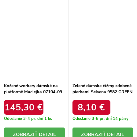
Kožené workery dámské na
Zelené dámske čižmy zdobené
platformě Maciejka 07104-09
pierkami Selvena 9582 GREEN
tmavě zelené
145,30 €
8,10 €
Odoslanie 3-4 pr. dní
1 ks
Odoslanie 3-5 pr. dní
14 pár/y
DETAIL
DETAIL