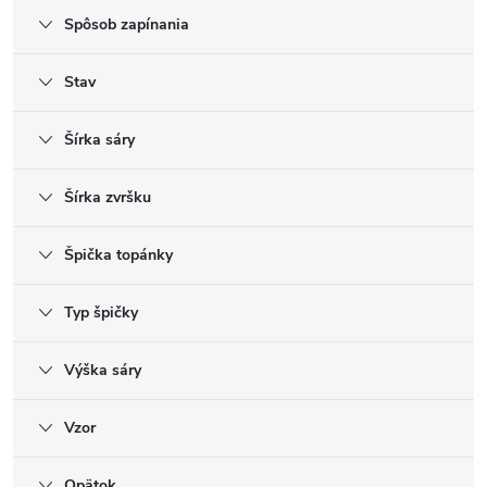
Spôsob zapínania
Stav
Šírka sáry
Šírka zvršku
Špička topánky
Typ špičky
Výška sáry
Vzor
Opätok