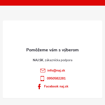
k
i
y
e
v
ý
p
i
s
u
NAJ.SK
info
@
naj.sk
0950582281
Facebook naj.sk