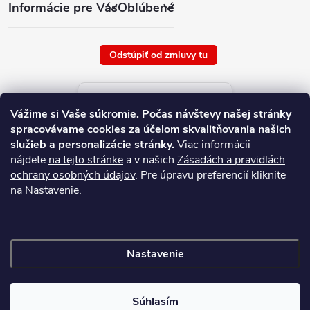
Informácie pre Vás
Obľúbené
Odstúpiť od zmluvy tu
Aktuálne ceny tovaru
Vážime si Vaše súkromie.
Počas návštevy našej stránky
platné od : 8/8/2026
spracovávame cookies za účelom skvalitňovania našich
služieb a personalizácie stránky.
Viac informácii
nájdete
na tejto stránke
a v našich
Zásadách a pravidlách
ochrany osobných údajov
. Pre úpravu preferencií kliknite
na Nastavenie.
Nastavenie
Copyright 2026
NAJ.SK
. Všetky práva vyhradené.
Súhlasím