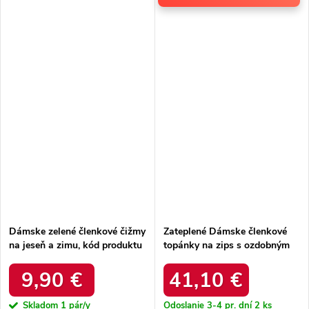
Dámske zelené členkové čižmy
Zateplené Dámske členkové
na jeseň a zimu, kód produktu
topánky na zips s ozdobným
68140 Green
prvkom tmavo zelené roselle /
RMR2501-1 ZIELONY
9,90 €
41,10 €
Skladom
1 pár/y
Odoslanie 3-4 pr. dní
2 ks