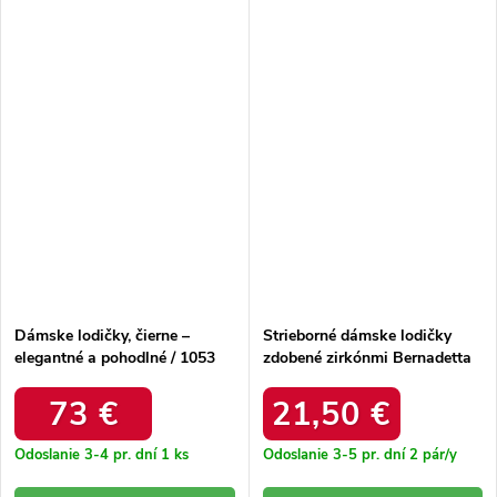
Dámske lodičky, čierne –
Strieborné dámske lodičky
elegantné a pohodlné / 1053
zdobené zirkónmi Bernadetta
CZARNY
B8330-3 SILVER
73 €
21,50 €
Odoslanie 3-4 pr. dní
1 ks
Odoslanie 3-5 pr. dní
2 pár/y