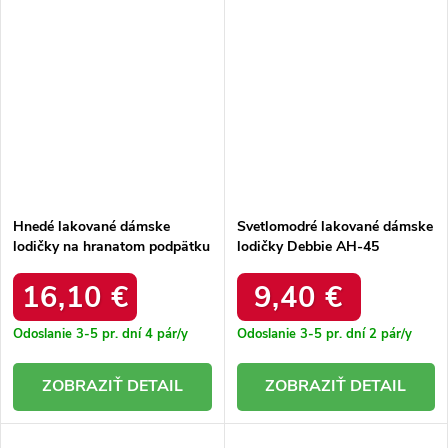
Hnedé lakované dámske
Svetlomodré lakované dámske
lodičky na hranatom podpätku
lodičky Debbie AH-45
Mia CL012 KHAKI
ORANGE
16,10 €
9,40 €
Odoslanie 3-5 pr. dní
4 pár/y
Odoslanie 3-5 pr. dní
2 pár/y
DETAIL
DETAIL