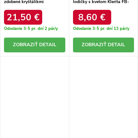
zdobené kryštálikmi
lodičky s kvetom Klerita FB-
Bernadetta B8330-4
302 FUSHIA
CHAMPAGNE
21,50 €
8,60 €
Odoslanie 3-5 pr. dní
2 pár/y
Odoslanie 3-5 pr. dní
13 pár/y
DETAIL
DETAIL