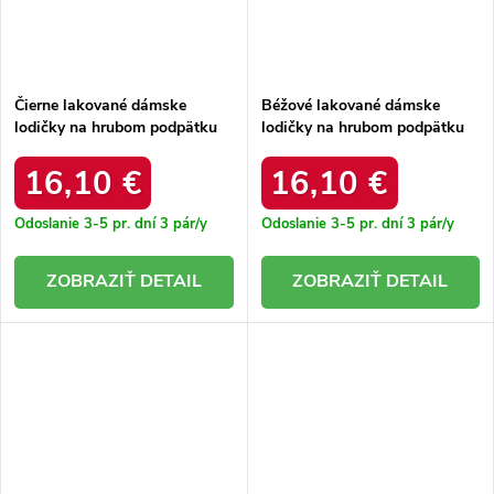
Čierne lakované dámske
Béžové lakované dámske
lodičky na hrubom podpätku
lodičky na hrubom podpätku
Ella CL001 BLACK
Mia CL012 BEIGE
16,10 €
16,10 €
Odoslanie 3-5 pr. dní
3 pár/y
Odoslanie 3-5 pr. dní
3 pár/y
DETAIL
DETAIL