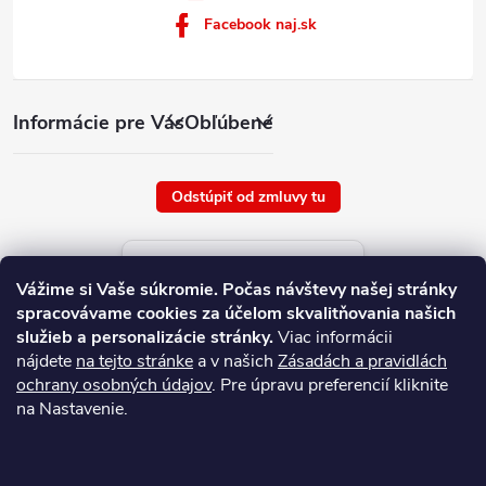
Facebook naj.sk
Informácie pre Vás
Obľúbené
Odstúpiť od zmluvy tu
Aktuálne ceny tovaru
Vážime si Vaše súkromie.
Počas návštevy našej stránky
platné od : 9/8/2026
spracovávame cookies za účelom skvalitňovania našich
služieb a personalizácie stránky.
Viac informácii
nájdete
na tejto stránke
a v našich
Zásadách a pravidlách
ochrany osobných údajov
. Pre úpravu preferencií kliknite
na Nastavenie.