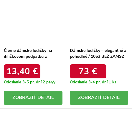
Čierne dámske lodičky na
Dámske lodičky – elegantné a
ihličkovom podpätku z
pohodlné / 1053 BEŻ ZAMSZ
ekokože semišovej Andressio
H10065 BLACK
13,40 €
73 €
Odoslanie 3-5 pr. dní
2 pár/y
Odoslanie 3-4 pr. dní
1 ks
DETAIL
DETAIL