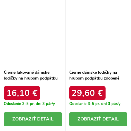
Čierne lakované dámske
Čierne dámske lodičky na
lodičky na hrubom podpätku
hrubom podpätku zdobené
Gianna CL002 BLACK
kamienkami Merla 6199-1
BLACK
16,10 €
29,60 €
Odoslanie 3-5 pr. dní
3 pár/y
Odoslanie 3-5 pr. dní
3 pár/y
DETAIL
DETAIL