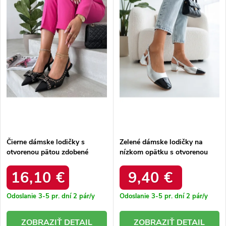
e
Abecedne
s
p
p
r
r
o
o
d
d
u
u
k
k
t
t
o
o
v
v
Čierne dámske lodičky s
Zelené dámske lodičky na
otvorenou pätou zdobené
nízkom opätku s otvorenou
mašľou Evangeline Q2576
pätou Ferli GG-98 ARGENT
BLACK
16,10 €
9,40 €
Odoslanie 3-5 pr. dní
2 pár/y
Odoslanie 3-5 pr. dní
2 pár/y
DETAIL
DETAIL