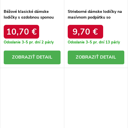
Béžové klasické dámske
Strieborné dámske lodičky na
lodičky s ozdobnou sponou
masívnom podpätku so
Helli QQ401 BEIGE
štvorcovou špičkou Irenois
H22-186 SILVER
10,70 €
9,70 €
Odoslanie 3-5 pr. dní
2 pár/y
Odoslanie 3-5 pr. dní
13 pár/y
DETAIL
DETAIL