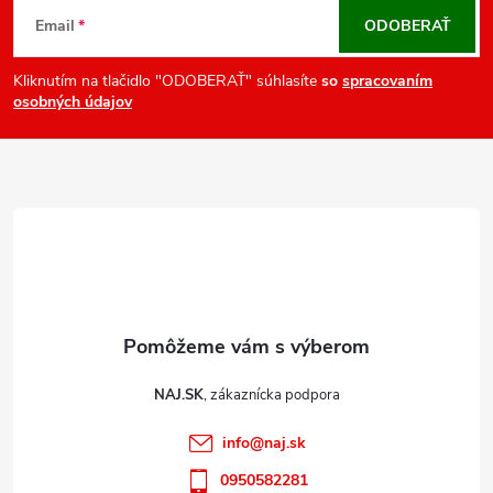
v
á
Email
ODOBERAŤ
k
p
y
ä
Kliknutím na tlačidlo "ODOBERAŤ" súhlasíte
so
spracovaním
v
osobných údajov
t
ý
i
p
e
i
s
u
NAJ.SK
info
@
naj.sk
0950582281