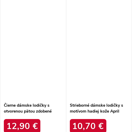
Čierne dámske lodičky s
Strieborné dámske lodičky s
otvorenou pätou zdobené
motívom hadiej kože April
kryštálikmi Edith E0559
AH-1 SNAKE
BLACK
12,90 €
10,70 €