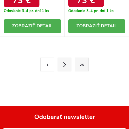
73 €
73 €
Odoslanie 3-4 pr. dní
1 ks
Odoslanie 3-4 pr. dní
1 ks
DETAIL
DETAIL
O
v
S
1
25
l
t
r
á
á
d
n
a
k
o
c
v
i
a
e
n
Odoberať newsletter
i
p
e
Z
r