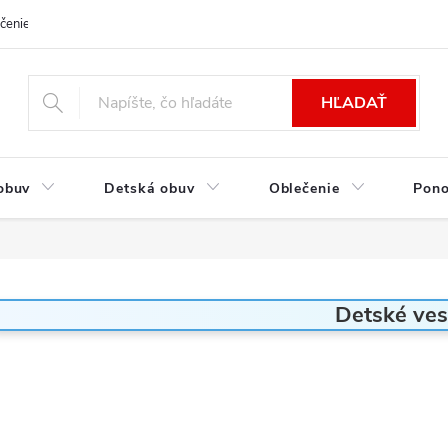
čenie a platba
Kontakt
Moja objednávka
Výmena / Vrátenie to
HĽADAŤ
obuv
Detská obuv
Oblečenie
Pon
Detské ves