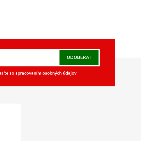
ODOBERAŤ
asíte
so
spracovaním osobných údajov