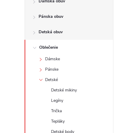
Dámska obuv
a
n
Pánska obuv
e
l
Detská obuv
Oblečenie
Dámske
Pánske
Detské
Detské mikiny
Legíny
Trička
Tepláky
Detské body