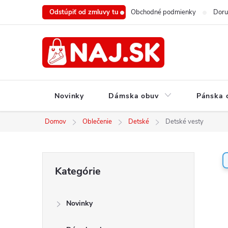
Prejsť
Odstúpiť od zmluvy tu
Obchodné podmienky
Doru
na
obsah
Novinky
Dámska obuv
Pánska 
Domov
Oblečenie
Detské
Detské vesty
B
Preskočiť
Kategórie
o
kategórie
č
n
Novinky
ý
p