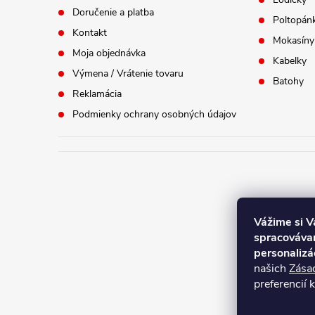
Doručenie a platba
Poltopán
Kontakt
Mokasíny
Moja objednávka
Kabelky
Výmena / Vrátenie tovaru
Batohy
Reklamácia
Podmienky ochrany osobných údajov
Vážime si 
spracovávam
Aktuálne
personalizá
našich
Zása
platné o
preferencií 