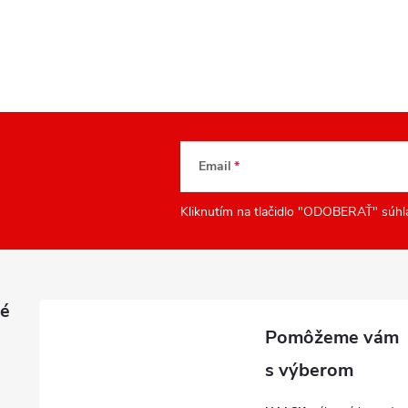
Email
Kliknutím na tlačidlo "ODOBERAŤ" súhl
é