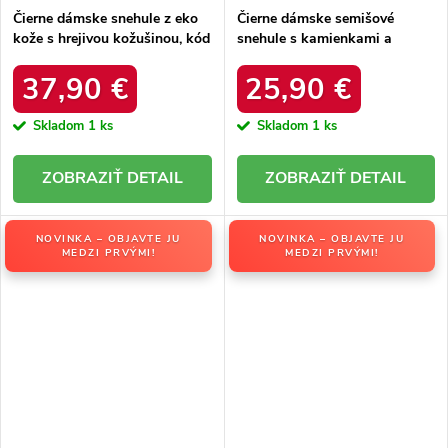
Čierne dámske snehule z eko
Čierne dámske semišové
kože s hrejivou kožušinou, kód
snehule s kamienkami a
produktu DFSH370011
kožušinkou, kód produktu
BLACK
W8009 BLACK
37,90 €
25,90 €
Skladom
1 ks
Skladom
1 ks
DETAIL
DETAIL
NOVINKA – OBJAVTE JU
NOVINKA – OBJAVTE JU
MEDZI PRVÝMI!
MEDZI PRVÝMI!