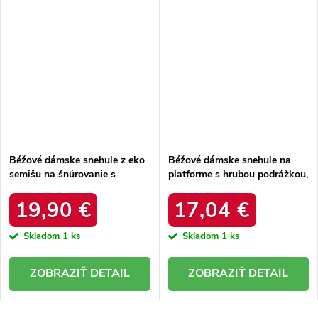
Béžové dámske snehule z eko
Béžové dámske snehule na
semišu na šnúrovanie s
platforme s hrubou podrážkou,
hrubšou podrážkou, kód
zateplené, kód produktu 85-
produktu C3016 BEIGE
925 KHAKI
19,90 €
17,04 €
Skladom
1 ks
Skladom
1 ks
DETAIL
DETAIL