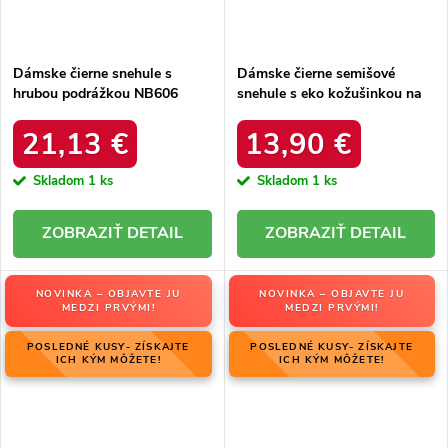
Dámske čierne snehule s
Dámske čierne semišové
hrubou podrážkou NB606
snehule s eko kožušinkou na
BLACK
zimu, kód produktu 20213-4A
BLACK
21,13 €
13,90 €
Skladom
1 ks
Skladom
1 ks
DETAIL
DETAIL
NOVINKA – OBJAVTE JU
NOVINKA – OBJAVTE JU
MEDZI PRVÝMI!
MEDZI PRVÝMI!
POSLEDNÉ KUSY- ZÍSKAJTE
POSLEDNÉ KUSY- ZÍSKAJTE
ICH KÝM MÔŽETE!
ICH KÝM MÔŽETE!