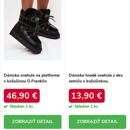
Dámske snehule na platforme
Dámske hnedé snehule z eko
s kožušinou D.Franklin
semišu s kožušinkou,
DFSH37005 Čierne
platforma – 20219-4K
LEOPARD
46,90 €
13,90 €
Skladom
1 ks
Skladom
1 ks
DETAIL
DETAIL