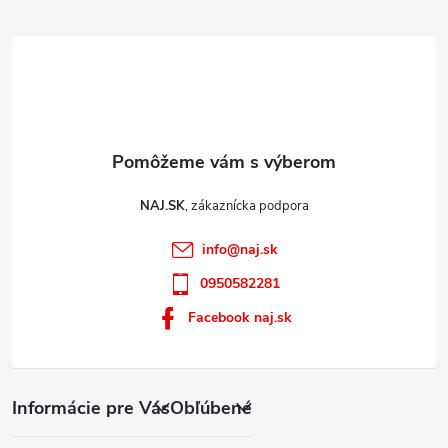
e
i
s
u
NAJ.SK
info
@
naj.sk
0950582281
Facebook naj.sk
Informácie pre Vás
Obľúbené