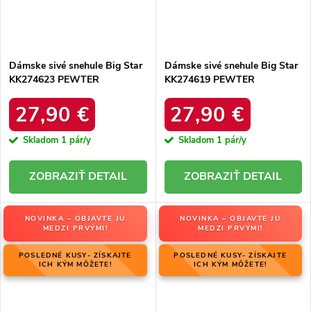
Dámske sivé snehule Big Star
Dámske sivé snehule Big Star
KK274623 PEWTER
KK274619 PEWTER
27,90 €
27,90 €
Skladom
1 pár/y
Skladom
1 pár/y
DETAIL
DETAIL
NOVINKA – OBJAVTE JU
NOVINKA – OBJAVTE JU
MEDZI PRVÝMI!
MEDZI PRVÝMI!
POSLEDNÉ KUSY- ZÍSKAJTE
POSLEDNÉ KUSY- ZÍSKAJTE
ICH KÝM MÔŽETE!
ICH KÝM MÔŽETE!