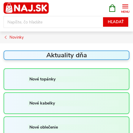
Prejsť
NÁKUPN
KOŠÍK
na
obsah
HĽADAŤ
Novinky
Aktuality dňa
Nové topánky
Nové kabelky
Nové oblečenie