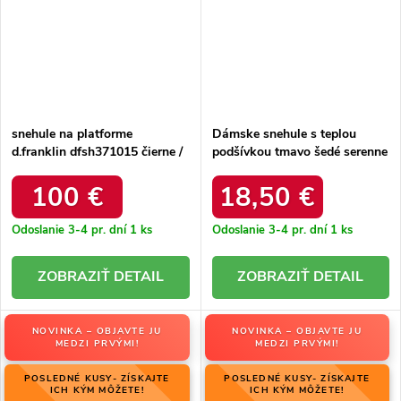
snehule na platforme
Dámske snehule s teplou
d.franklin dfsh371015 čierne /
podšívkou tmavo šedé serenne
DFSH371015 BLACK
/ Y145 KHAKI
100 €
18,50 €
Odoslanie 3-4 pr. dní
1 ks
Odoslanie 3-4 pr. dní
1 ks
DETAIL
DETAIL
NOVINKA – OBJAVTE JU
NOVINKA – OBJAVTE JU
MEDZI PRVÝMI!
MEDZI PRVÝMI!
POSLEDNÉ KUSY- ZÍSKAJTE
POSLEDNÉ KUSY- ZÍSKAJTE
ICH KÝM MÔŽETE!
ICH KÝM MÔŽETE!