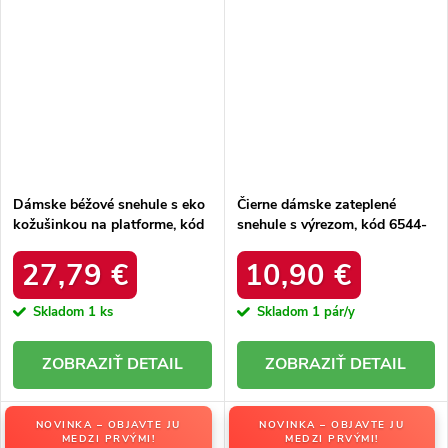
Dámske béžové snehule s eko
Čierne dámske zateplené
kožušinkou na platforme, kód
snehule s výrezom, kód 6544-
produktu MM274380 BEŻ
21
27,79 €
10,90 €
Skladom
1 ks
Skladom
1 pár/y
DETAIL
DETAIL
NOVINKA – OBJAVTE JU
NOVINKA – OBJAVTE JU
MEDZI PRVÝMI!
MEDZI PRVÝMI!