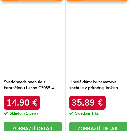
Svetlohnedé snehule s
Hnedé dámske zamatové
barančinou Lasso C2035-4
snehule z prírodnej kože s
KHAKI
hrubou kožušinou, kód
produktu W5821 COFFEE
14,90 €
35,89 €
Skladom
1 pár/y
Skladom
1 ks
DETAIL
DETAIL