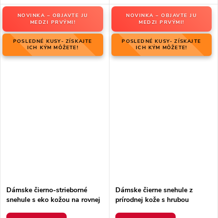
NOVINKA – OBJAVTE JU
NOVINKA – OBJAVTE JU
MEDZI PRVÝMI!
MEDZI PRVÝMI!
POSLEDNÉ KUSY- ZÍSKAJTE
POSLEDNÉ KUSY- ZÍSKAJTE
ICH KÝM MÔŽETE!
ICH KÝM MÔŽETE!
Dámske čierno-strieborné
Dámske čierne snehule z
snehule s eko kožou na rovnej
prírodnej kože s hrubou
podrážke, kód produktu 23-
podrážkou a zateplením, kód