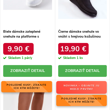
u
k
k
t
t
o
o
v
v
Biele dámske zateplené
Čierne dámske snehule vo
snehule na platforme s
vnútri s hrejivou kožušinou
okrúhlou špičkou Inna TX5002
zateplené kód 22SN26-5028
WHITE
BLACK
9,90 €
19,90 €
Skladom
1 pár/y
Skladom
1 ks
DETAIL
DETAIL
POSLEDNÉ KUSY- ZÍSKAJTE
NOVINKA – OBJAVTE JU
ICH KÝM MÔŽETE!
MEDZI PRVÝMI!
POSLEDNÉ KUSY- ZÍSKAJTE
ICH KÝM MÔŽETE!