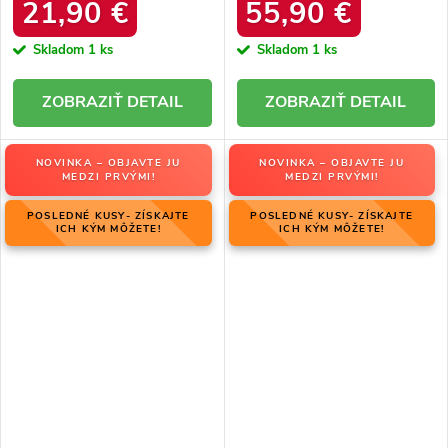
34586 SREBRNY
produktu OO274A206
21,90 €
55,90 €
Skladom
1 ks
Skladom
1 ks
DETAIL
DETAIL
NOVINKA – OBJAVTE JU
NOVINKA – OBJAVTE JU
MEDZI PRVÝMI!
MEDZI PRVÝMI!
POSLEDNÉ KUSY- ZÍSKAJTE
POSLEDNÉ KUSY- ZÍSKAJTE
ICH KÝM MÔŽETE!
ICH KÝM MÔŽETE!