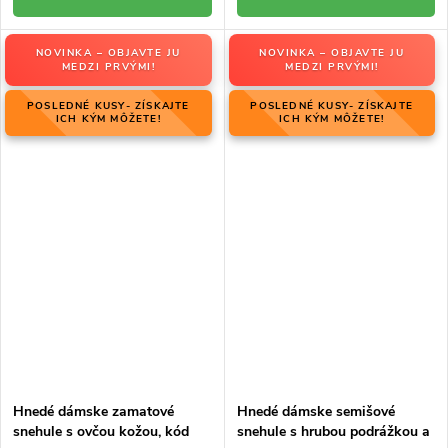
NOVINKA – OBJAVTE JU
NOVINKA – OBJAVTE JU
MEDZI PRVÝMI!
MEDZI PRVÝMI!
POSLEDNÉ KUSY- ZÍSKAJTE
POSLEDNÉ KUSY- ZÍSKAJTE
ICH KÝM MÔŽETE!
ICH KÝM MÔŽETE!
Hnedé dámske zamatové
Hnedé dámske semišové
snehule s ovčou kožou, kód
snehule s hrubou podrážkou a