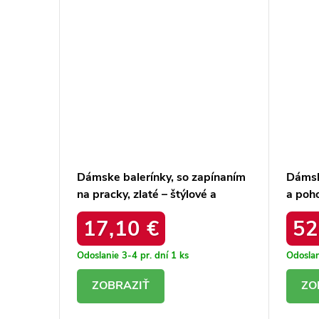
–
Dámske balerínky, so zapínaním
Dámske
97
na pracky, zlaté – štýlové a
a poh
pohodlné / 6672 GOLD
CZAR
17,10 €
52
Odoslanie 3-4 pr. dní
1 ks
Odoslan
DETAIL
D