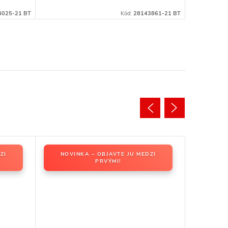
4025-21 BT
Kód:
28143861-21 BT
ZI
NOVINKA – OBJAVTE JU MEDZI
PRVÝMI!