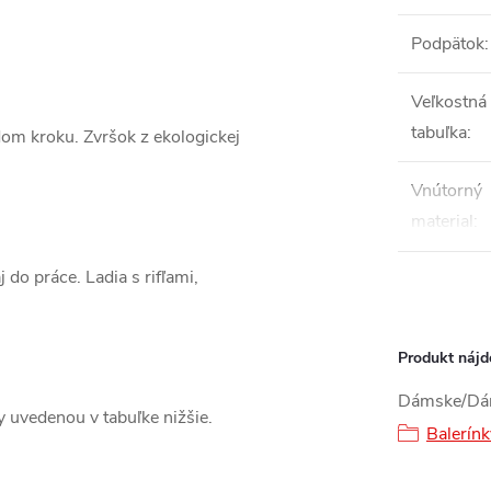
Podpätok
:
Veľkostná
tabuľka
:
ždom kroku. Zvršok z ekologickej
Vnútorný
material
:
do práce. Ladia s rifľami,
Produkt nájde
Dámske/Dám
ky uvedenou v tabuľke nižšie.
Balerínk