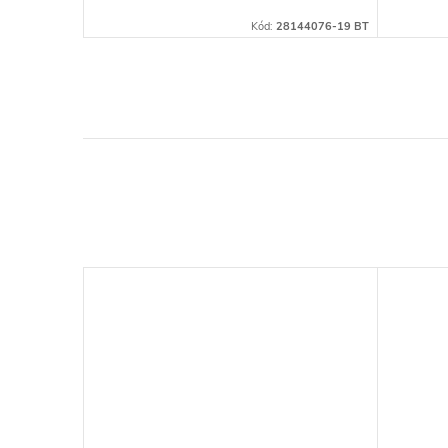
143982-21 BT
Kód:
28144076-19 BT