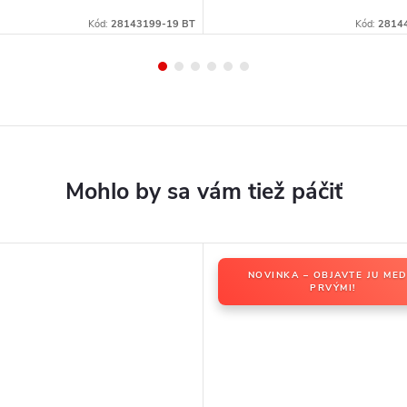
Kód:
28143199-19 BT
Kód:
2814
NOVINKA – OBJAVTE JU MED
PRVÝMI!