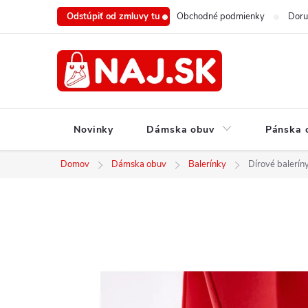
Prejsť
Odstúpiť od zmluvy tu
Obchodné podmienky
Doru
na
obsah
Novinky
Dámska obuv
Pánska 
Domov
Dámska obuv
Balerínky
Dírové balerí