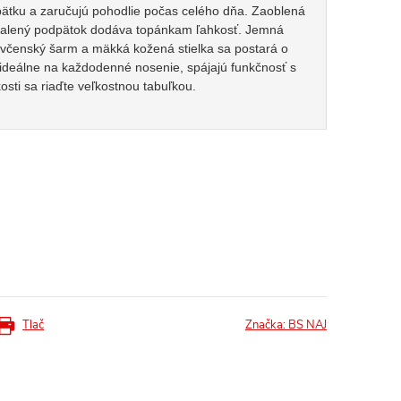
tku a zaručujú pohodlie počas celého dňa. Zaoblená
dhalený podpätok dodáva topánkam ľahkosť. Jemná
včenský šarm a mäkká kožená stielka sa postará o
 ideálne na každodenné nosenie, spájajú funkčnosť s
osti sa riaďte veľkostnou tabuľkou.
Tlač
Značka:
BS NAJ