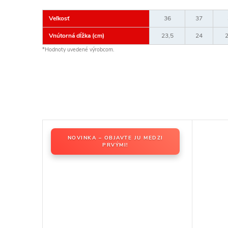
Veľkosť
36
37
Vnútorná dĺžka (cm)
23,5
24
2
*Hodnoty uvedené výrobcom.
NOVINKA – OBJAVTE JU MEDZI
PRVÝMI!