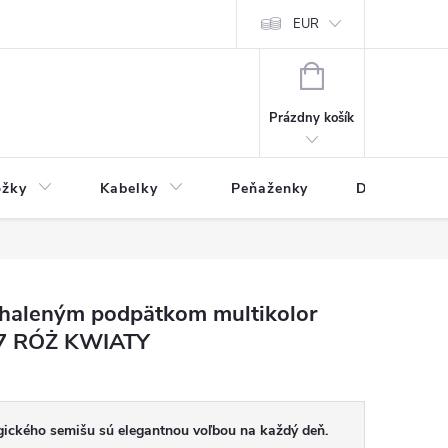
varu
Reklamácia
Podmienky ochrany osobných údajov
EUR
NÁKUPNÝ
KOŠÍK
Prázdny košík
ožky
Kabelky
Peňaženky
Drogéria
odhaleným podpätkom multikolor
-7 RÓŻ KWIATY
gického semišu sú elegantnou voľbou na každý deň.