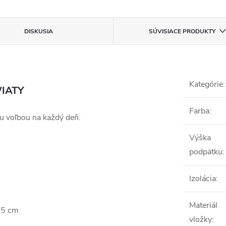
DISKUSIA
SÚVISIACE PRODUKTY
Kategórie
:
WIATY
Farba
:
u voľbou na každý deň.
Výška
podpätku
:
Izolácia
:
Materiál
,5 cm
vložky
: