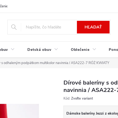
čenie a platba
Kontakt
Moja objednávka
Výmena / Vrátenie to
HĽADAŤ
obuv
Detská obuv
Oblečenie
Pon
ny s odhaleným podpätkom multikolor navinnia / ASA222-7 RÓŻ KWIATY
Dírové baleríny s 
navinnia / ASA222
Kód:
Zvoľte variant
Dámske baleríny Jezzi z ekolo