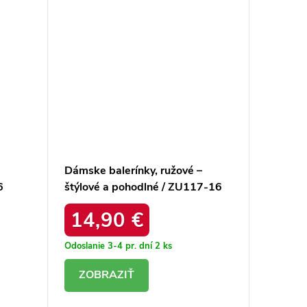
Dámske balerínky, ružové –
Dámske 
6
štýlové a pohodlné / ZU117-16
pohodln
PINK
14,90 €
52,
Odoslanie 3-4 pr. dní
2 ks
Odoslanie
DETAIL
DE