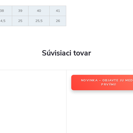
38
39
40
41
4,5
25
25,5
26
Súvisiaci tovar
NOVINKA – OBJAVTE JU MED
PRVÝMI!