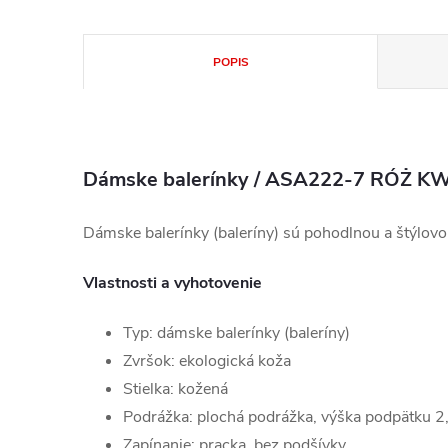
POPIS
Dámske balerínky / ASA222-7 RÓŻ K
Dámske balerínky (baleríny) sú pohodlnou a štýlovo
Vlastnosti a vyhotovenie
Typ: dámske balerínky (baleríny)
Zvršok: ekologická koža
Stielka: kožená
Podrážka: plochá podrážka, výška podpätku 2
Zapínanie: pracka, bez podšívky