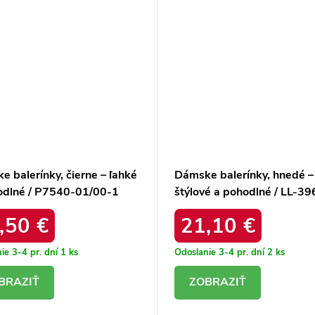
 balerínky, čierne – ľahké
Dámske balerínky, hnedé –
odlné / P7540-01/00-1
štýlové a pohodlné / LL-39
NY
BROWN
,50 €
21,10 €
ie 3-4 pr. dní
1 ks
Odoslanie 3-4 pr. dní
2 ks
ETAIL
DETAIL