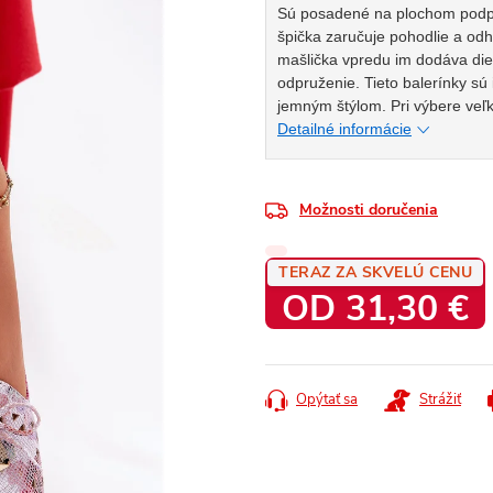
Sú posadené na plochom podpä
špička zaručuje pohodlie a o
mašlička vpredu im dodáva die
odpruženie. Tieto balerínky sú
jemným štýlom. Pri výbere veľk
Detailné informácie
Možnosti doručenia
TERAZ ZA SKVELÚ CENU
OD
31,30 €
Jednotková
cena:
Opýtať sa
Strážiť