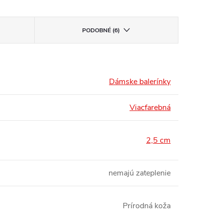
PODOBNÉ (6)
Dámske balerínky
Viacfarebná
2,5 cm
nemajú zateplenie
Prírodná koža