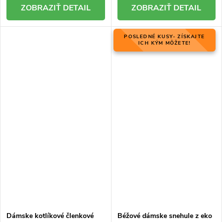
DETAIL
DETAIL
POSLEDNÉ KUSY- ZÍSKAJTE
ICH KÝM MÔŽETE!
Dámske kotlíkové členkové
Béžové dámske snehule z eko