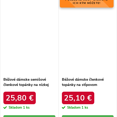
ICH KÝM MÔŽETE!
Béžové dámske semišové
Béžové dámske členkové
členkové topánky na nízkej
topánky na stĺpovom
podrážke Shelvt kód 6754KH
podpätku s eko semiše, kód
produktu MS2052 KHAKI
25,80 €
25,10 €
Skladom
1 ks
Skladom
1 ks