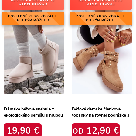
NOVINKA – OBJAVTE JU
NOVINKA – OBJAVTE JU
Najdrahšie
ý
MEDZI PRVÝMI!
MEDZI PRVÝMI!
n
p
Najpredávanejšie
i
POSLEDNÉ KUSY- ZÍSKAJTE
POSLEDNÉ KUSY- ZÍSKAJTE
i
ICH KÝM MÔŽETE!
ICH KÝM MÔŽETE!
e
Abecedne
s
p
p
r
r
o
o
d
d
u
u
k
k
t
t
o
o
v
v
Dámske béžové snehule z
Béžové dámske členkové
ekologického semišu s hrubou
topánky na rovnej podrážke s
kožušinou, kód produktu
eko kožou a zlatými
20216-4F LIGHT BEIGE
zdobeniami, kód produktu
19,90 €
12,90 €
OD
NJSK 8358 BEIGE