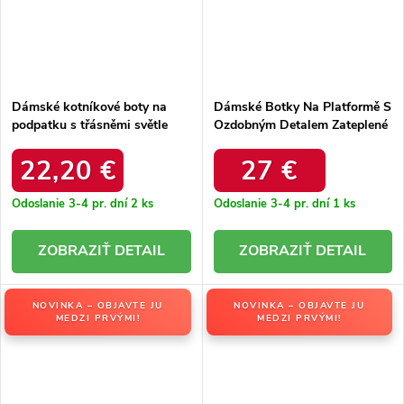
Dámské kotníkové boty na
Dámské Botky Na Platformě S
podpatku s třásněmi světle
Ozdobným Detalem Zateplené
béžové Rosabella
Světle Béžové Lyrana
22,20 €
27 €
Odoslanie 3-4 pr. dní
2 ks
Odoslanie 3-4 pr. dní
1 ks
DETAIL
DETAIL
NOVINKA – OBJAVTE JU
NOVINKA – OBJAVTE JU
MEDZI PRVÝMI!
MEDZI PRVÝMI!