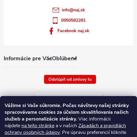
info
@
naj.sk
0950582281
Facebook naj.sk
Informácie pre Vás
Obľúbené
Odstúpiť od zmluvy tu
Aktuálne ceny tovaru
Vážime si Vaše súkromie.
Počas návštevy našej stránky
platné od : 9/8/2026
spracovávame cookies za účelom skvalitňovania našich
služieb a personalizácie stránky.
Viac informácii
nájdete
na tejto stránke
a v našich
Zásadách a pravidlách
ochrany osobných údajov
. Pre úpravu preferencií kliknite