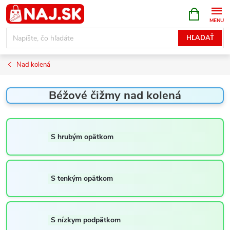
Prejsť
NÁKUPN
KOŠÍK
na
obsah
HĽADAŤ
Nad kolená
Béžové čižmy nad kolená
S hrubým opätkom
S tenkým opätkom
S nízkym podpätkom