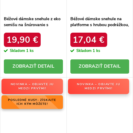
Béžové dámske snehule z eko
Béžové dámske snehule na
semišu na šnúrovanie s
platforme s hrubou podrážkou,
hrubšou podrážkou, kód
zateplené, kód produktu 85-
produktu C3016 BEIGE
925 KHAKI
19,90 €
17,04 €
Skladom
1 ks
Skladom
1 ks
DETAIL
DETAIL
NOVINKA – OBJAVTE JU
NOVINKA – OBJAVTE JU
MEDZI PRVÝMI!
MEDZI PRVÝMI!
POSLEDNÉ KUSY- ZÍSKAJTE
ICH KÝM MÔŽETE!