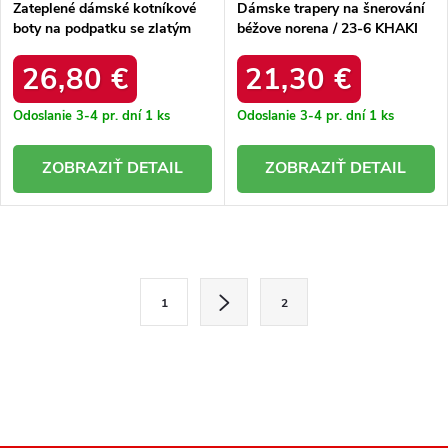
Zateplené dámské kotníkové
Dámske trapery na šnerování
boty na podpatku se zlatým
béžove norena / 23-6 KHAKI
detailem béžové Renora
26,80 €
21,30 €
Odoslanie 3-4 pr. dní
1 ks
Odoslanie 3-4 pr. dní
1 ks
DETAIL
DETAIL
O
v
S
1
2
l
t
r
á
á
d
n
a
k
o
c
v
i
a