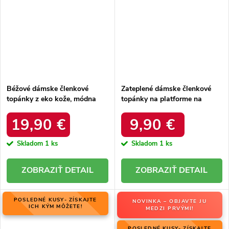
Béžové dámske členkové
Zateplené dámske členkové
topánky z eko kože, módna
topánky na platforme na
obuv, kód produktu GD-CC-
šnurovanie béžové Harmine
32BE
LQ-26 Khaki
19,90 €
9,90 €
Skladom
1 ks
Skladom
1 ks
DETAIL
DETAIL
POSLEDNÉ KUSY- ZÍSKAJTE
NOVINKA – OBJAVTE JU
ICH KÝM MÔŽETE!
MEDZI PRVÝMI!
POSLEDNÉ KUSY- ZÍSKAJTE