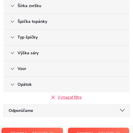
Šírka zvršku
Špička topánky
Typ špičky
Výška sáry
Vzor
Opätok
Vymazať filtre
R
Odporúčame
a
Najlacnejšie
d
V
e