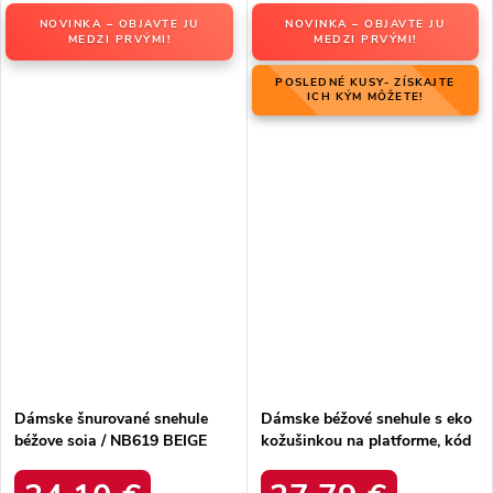
NOVINKA – OBJAVTE JU
NOVINKA – OBJAVTE JU
MEDZI PRVÝMI!
MEDZI PRVÝMI!
POSLEDNÉ KUSY- ZÍSKAJTE
ICH KÝM MÔŽETE!
Dámske šnurované snehule
Dámske béžové snehule s eko
béžove soia / NB619 BEIGE
kožušinkou na platforme, kód
produktu MM274380 BEŻ