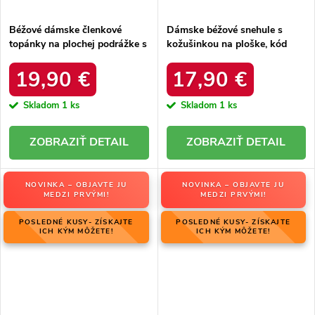
Béžové dámske členkové
Dámske béžové snehule s
topánky na plochej podrážke s
kožušinkou na ploške, kód
ozdobným zipsom a retiazkou,
8909 BEIGE
kód produktu SZ101P BEIGE
19,90 €
17,90 €
Skladom
1 ks
Skladom
1 ks
DETAIL
DETAIL
NOVINKA – OBJAVTE JU
NOVINKA – OBJAVTE JU
MEDZI PRVÝMI!
MEDZI PRVÝMI!
POSLEDNÉ KUSY- ZÍSKAJTE
POSLEDNÉ KUSY- ZÍSKAJTE
ICH KÝM MÔŽETE!
ICH KÝM MÔŽETE!