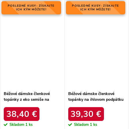
POSLEDNÉ KUSY- ZÍSKAJTE
POSLEDNÉ KUSY- ZÍSKAJTE
ICH KÝM MÔŽETE!
ICH KÝM MÔŽETE!
Béžové dámske členkové
Béžové dámske členkové
topánky z eko semiše na
topánky na ihlovom podpätku
plochej podrážke, kód
s eko kožou, kód produktu
produktu HY66-151 BEIGE
9555 BEIGE
38,40 €
39,30 €
Skladom
1 ks
Skladom
1 ks