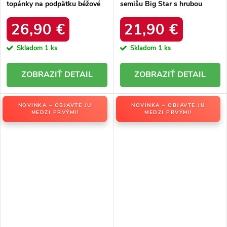
topánky na podpätku béžové
semišu Big Star s hrubou
Argastis / RQ477 GREEN
podrážkou kód produktu
OO274A107
26,90 €
21,90 €
Skladom
1 ks
Skladom
1 ks
DETAIL
DETAIL
NOVINKA – OBJAVTE JU
NOVINKA – OBJAVTE JU
MEDZI PRVÝMI!
MEDZI PRVÝMI!