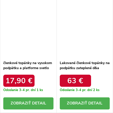
členkové topánky na vysokom
Lakované členkové topánky na
podpätku a platforme svetlo
podpätku zateplené d&a
béžove tennira / C-243 BEIGE
béžove mr880-136 / MR880-
136 BEIGE
17,90 €
63 €
Odoslanie 3-4 pr. dní
1 ks
Odoslanie 3-4 pr. dní
2 ks
DETAIL
DETAIL