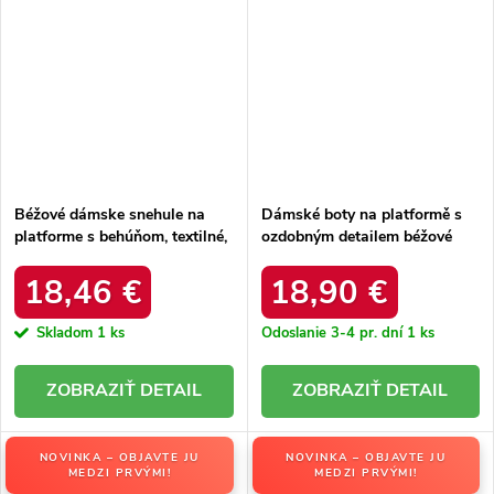
Béžové dámske snehule na
Dámské boty na platformě s
platforme s behúňom, textilné,
ozdobným detailem béžové
kód produktu YY58BE
Marivana
18,46 €
18,90 €
Skladom
1 ks
Odoslanie 3-4 pr. dní
1 ks
DETAIL
DETAIL
NOVINKA – OBJAVTE JU
NOVINKA – OBJAVTE JU
MEDZI PRVÝMI!
MEDZI PRVÝMI!