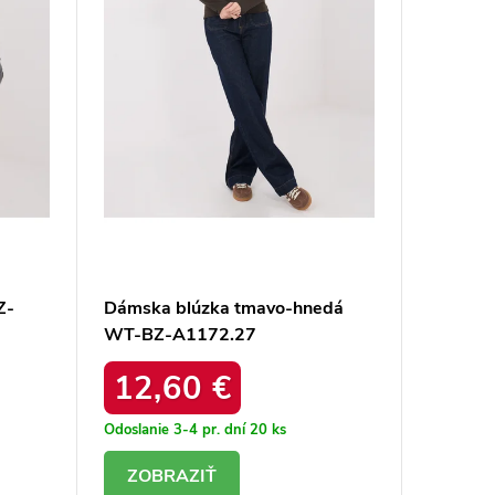
Z-
Dámska blúzka tmavo-hnedá
Granát
WT-BZ-A1172.27
blúzka
12,60 €
15,
Odoslanie 3-4 pr. dní
20 ks
Odoslanie