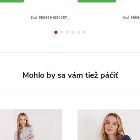
ETAIL
DETAIL
Kód:
5906694080357
Kód:
5906