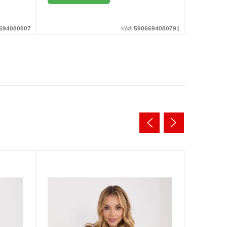
DETAIL
DE
694080807
Kód:
5906694080791