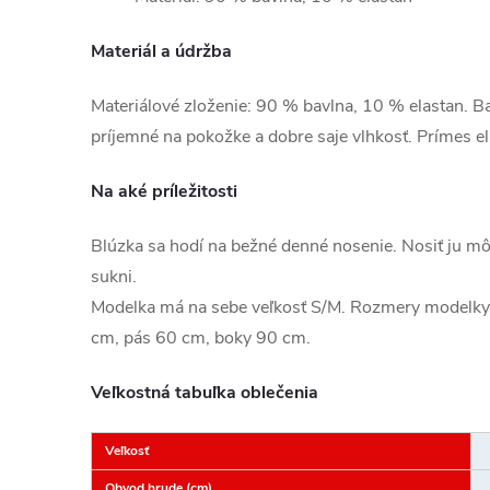
Materiál a údržba
Materiálové zloženie: 90 % bavlna, 10 % elastan. Bav
príjemné na pokožke a dobre saje vlhkosť. Prímes e
Na aké príležitosti
Blúzka sa hodí na bežné denné nosenie. Nosiť ju môž
sukni.
Modelka má na sebe veľkosť S/M. Rozmery modelky
cm, pás 60 cm, boky 90 cm.
Veľkostná tabuľka oblečenia
Veľkosť
Obvod hrude (cm)