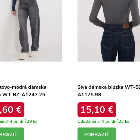
tovo-modrá dámska
Sivá dámska blúzka WT-B
a WT-BZ-A1247.25
A1175.98
,60 €
15,10 €
ie 3-4 pr. dní
29 ks
Odoslanie 3-4 pr. dní
23 ks