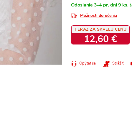
Odoslanie 3-4 pr. dní
9 ks
Možnosti doručenia
TERAZ ZA SKVELÚ CENU
12,60 €
Jednotková
cena:
Opýtať sa
Strážiť