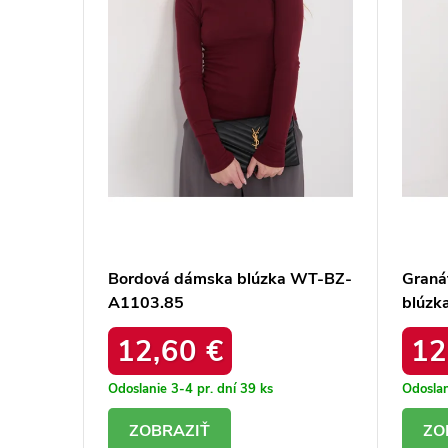
ka
Bordová dámska blúzka WT-BZ-
Graná
3
A1103.85
blúzk
12,60 €
12
Odoslanie 3-4 pr. dní
39 ks
Odoslan