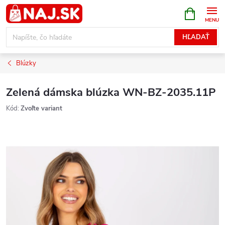
Prejsť
NÁKUPN
KOŠÍK
na
obsah
HĽADAŤ
Blúzky
Zelená dámska blúzka WN-BZ-2035.11P
Kód:
Zvoľte variant