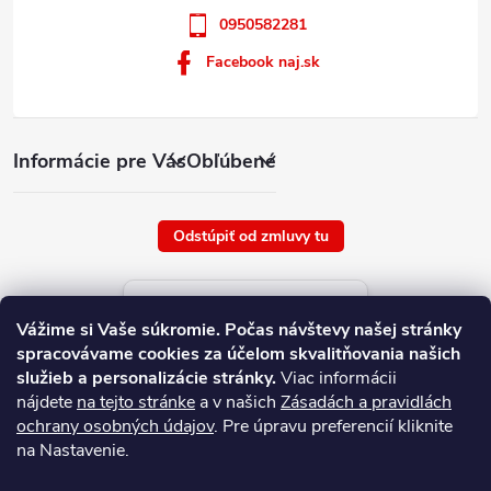
0950582281
Facebook naj.sk
Informácie pre Vás
Obľúbené
Odstúpiť od zmluvy tu
Aktuálne ceny tovaru
Vážime si Vaše súkromie.
Počas návštevy našej stránky
platné od : 7/8/2026
spracovávame cookies za účelom skvalitňovania našich
služieb a personalizácie stránky.
Viac informácii
nájdete
na tejto stránke
a v našich
Zásadách a pravidlách
ochrany osobných údajov
. Pre úpravu preferencií kliknite
na Nastavenie.