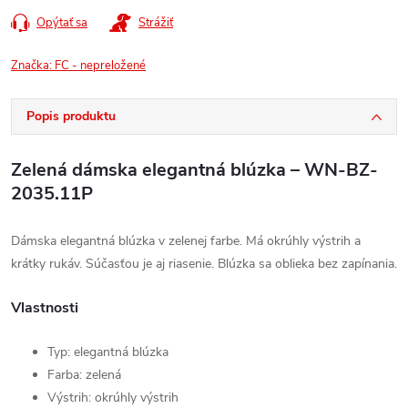
Opýtať sa
Strážiť
Značka:
FC - nepreložené
Popis produktu
Zelená dámska elegantná blúzka – WN-BZ-
2035.11P
Dámska elegantná blúzka v zelenej farbe. Má okrúhly výstrih a
krátky rukáv. Súčasťou je aj riasenie. Blúzka sa oblieka bez zapínania.
Vlastnosti
Typ: elegantná blúzka
Farba: zelená
Výstrih: okrúhly výstrih