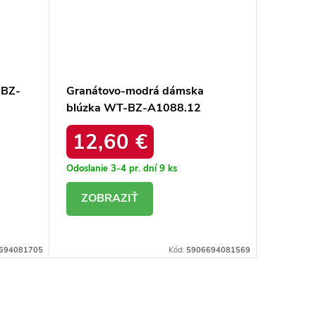
-BZ-
Granátovo-modrá dámska
Granát
blúzka WT-BZ-A1088.12
blúzka
12,60 €
12,
Odoslanie 3-4 pr. dní
9 ks
Odoslanie
DETAIL
DE
694081705
Kód:
5906694081569