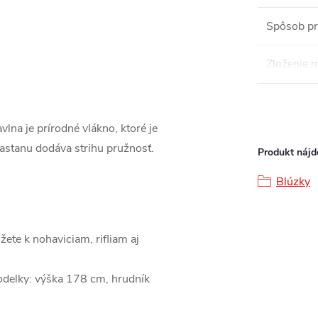
Spôsob pr
Zloženie m
lna je prírodné vlákno, ktoré je
lastanu dodáva strihu pružnosť.
Produkt nájde
Blúzky
ete k nohaviciam, rifliam aj
delky: výška 178 cm, hrudník