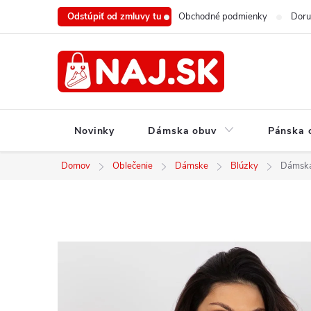
Prejsť
Odstúpiť od zmluvy tu
Obchodné podmienky
Doru
na
obsah
Novinky
Dámska obuv
Pánska 
Domov
Oblečenie
Dámske
Blúzky
Dámska