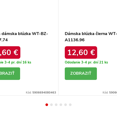
a dámska blúzka WT-BZ-
Dámska blúzka čierna WT
7.74
A1136.96
,60 €
12,60 €
ie 3-4 pr. dní
16 ks
Odoslanie 3-4 pr. dní
21 ks
ETAIL
DETAIL
Kód:
5906694080463
Kód:
5906