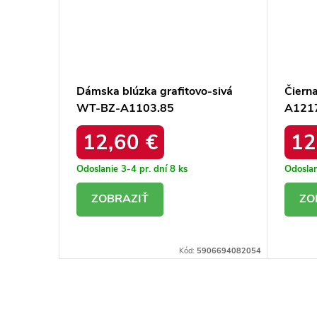
-BZ-
Dámska blúzka grafitovo-sivá
Čiern
WT-BZ-A1103.85
A121
12,60 €
12
Odoslanie 3-4 pr. dní
8 ks
Odoslan
DETAIL
D
06694080760
Kód:
5906694082054