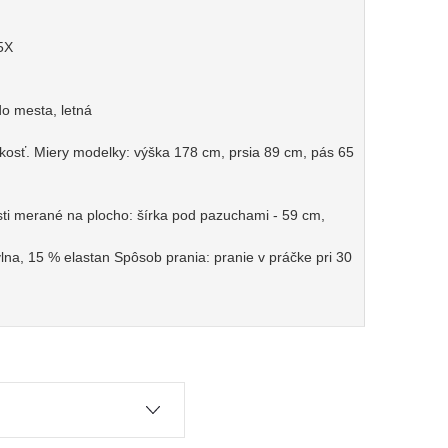
5X
 do mesta, letná
osť. Miery modelky: výška 178 cm, prsia 89 cm, pás 65
sti merané na plocho: šírka pod pazuchami - 59 cm,
lna, 15 % elastan Spôsob prania: pranie v práčke pri 30