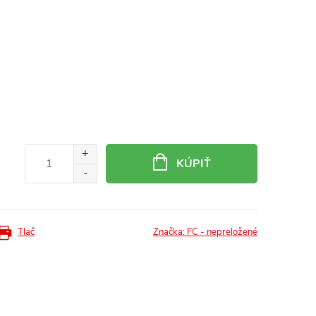
KÚPIŤ
Tlač
Značka:
FC - nepreložené