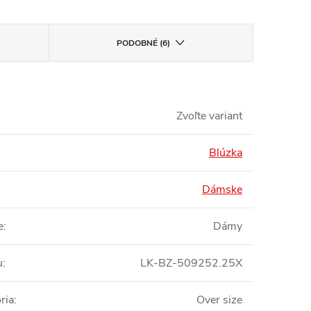
PODOBNÉ (6)
Zvoľte variant
Blúzka
Dámske
e
:
Dámy
u
:
LK-BZ-509252.25X
ria
:
Over size