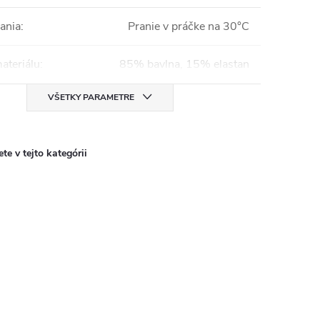
ania
:
Pranie v práčke na 30°C
ateriálu
:
85% bavlna, 15% elastan
VŠETKY PARAMETRE
te v tejto kategórii