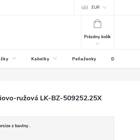
varu
Reklamácia
Podmienky ochrany osobných údajov
EUR
NÁKUPNÝ
KOŠÍK
Prázdny košík
ožky
Kabelky
Peňaženky
Drogéria
siovo-ružová LK-BZ-509252.25X
size z bavlny .