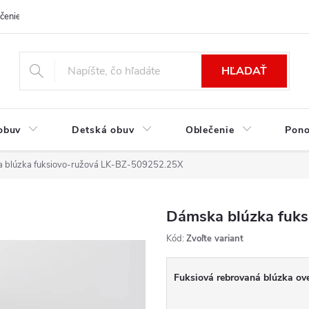
čenie a platba
Kontakt
Moja objednávka
Výmena / Vrátenie to
HĽADAŤ
obuv
Detská obuv
Oblečenie
Pon
 blúzka fuksiovo-ružová LK-BZ-509252.25X
Dámska blúzka fuk
Kód:
Zvoľte variant
Fuksiová rebrovaná blúzka over