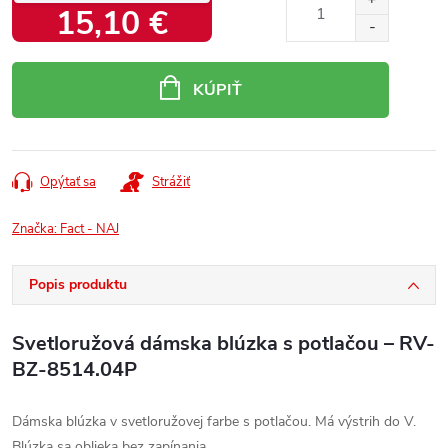
15,10 €
Jednotková
cena:
KÚPIŤ
Opýtať sa
Strážiť
Značka:
Fact - NAJ
Popis produktu
Svetloružová dámska blúzka s potlačou – RV-
BZ-8514.04P
Dámska blúzka v svetloružovej farbe s potlačou. Má výstrih do V.
Blúzka sa oblieka bez zapínania.