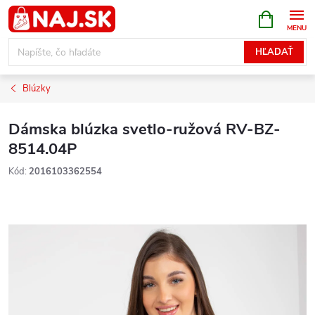
Prejsť
NÁKUPN
KOŠÍK
na
obsah
HĽADAŤ
Blúzky
Dámska blúzka svetlo-ružová RV-BZ-
8514.04P
Kód:
2016103362554