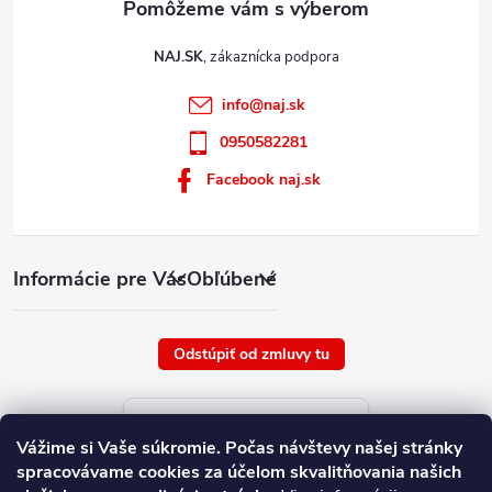
NAJ.SK
info
@
naj.sk
0950582281
Facebook naj.sk
Informácie pre Vás
Obľúbené
Odstúpiť od zmluvy tu
Aktuálne ceny tovaru
Vážime si Vaše súkromie.
Počas návštevy našej stránky
platné od : 6/8/2026
spracovávame cookies za účelom skvalitňovania našich