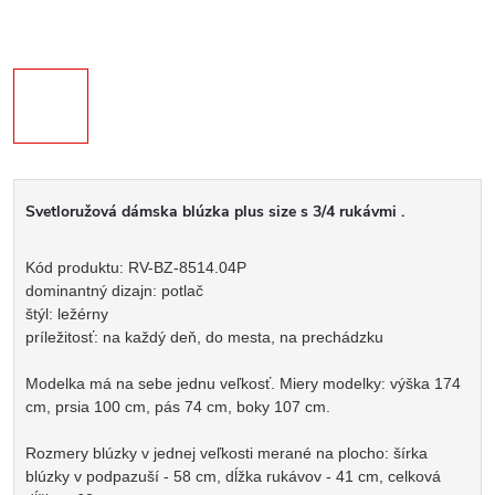
Svetloružová dámska blúzka plus size s 3/4 rukávmi .
Kód produktu: RV-BZ-8514.04P
dominantný dizajn: potlač
štýl: ležérny
príležitosť: na každý deň, do mesta, na prechádzku
Modelka má na sebe jednu veľkosť. Miery modelky: výška 174
cm, prsia 100 cm, pás 74 cm, boky 107 cm.
Rozmery blúzky v jednej veľkosti merané na plocho: šírka
blúzky v podpazuší - 58 cm, dĺžka rukávov - 41 cm, celková