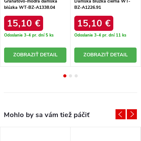
Granátovo-modrá dámska
Dámska blúzka čierna WT-
blúzka WT-BZ-A1338.04
BZ-A1226.91
15,10 €
15,10 €
Odoslanie 3-4 pr. dní
5 ks
Odoslanie 3-4 pr. dní
11 ks
DETAIL
DETAIL