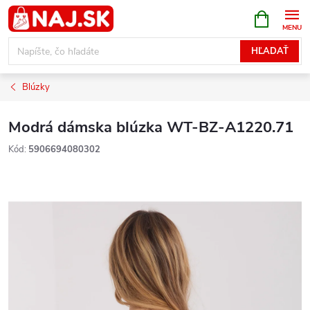
Prejsť
NÁKUPN
KOŠÍK
na
obsah
HĽADAŤ
Blúzky
Modrá dámska blúzka WT-BZ-A1220.71
Kód:
5906694080302