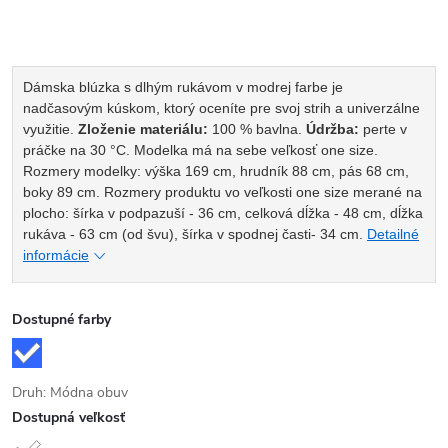
Dámska blúzka s dlhým rukávom v modrej farbe je
nadčasovým kúskom, ktorý oceníte pre svoj strih a univerzálne
využitie.
Zloženie materiálu:
100 % bavlna.
Údržba:
perte v
práčke na 30 °C.
Modelka má na sebe veľkosť one size.
Rozmery modelky: výška 169 cm, hrudník 88 cm, pás 68 cm,
boky 89 cm.
Rozmery produktu vo veľkosti one size merané na
plocho: šírka v podpazuší - 36 cm, celková dĺžka - 48 cm, dĺžka
rukáva - 63 cm (od švu), šírka v spodnej časti- 34 cm.
Detailné
informácie
Dostupné farby
Druh: Módna obuv
Dostupná veľkosť