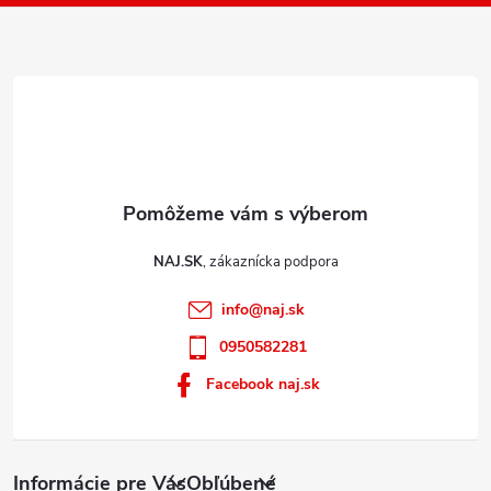
i
e
NAJ.SK
info
@
naj.sk
0950582281
Facebook naj.sk
Informácie pre Vás
Obľúbené