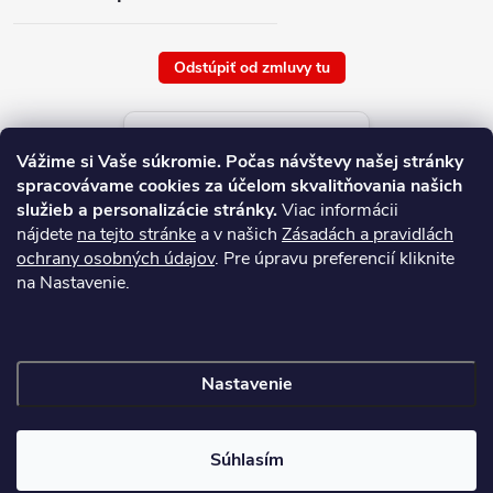
Odstúpiť od zmluvy tu
Aktuálne ceny tovaru
Vážime si Vaše súkromie.
Počas návštevy našej stránky
platné od : 9/8/2026
spracovávame cookies za účelom skvalitňovania našich
služieb a personalizácie stránky.
Viac informácii
nájdete
na tejto stránke
a v našich
Zásadách a pravidlách
ochrany osobných údajov
. Pre úpravu preferencií kliknite
na Nastavenie.
Nastavenie
Copyright 2026
NAJ.SK
. Všetky práva vyhradené.
Súhlasím
Vytvoril Shoptet