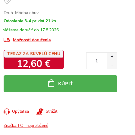
Druh: Módna obuv
Odoslanie 3-4 pr. dní
21 ks
17.8.2026
Možnosti doručenia
TERAZ ZA SKVELÚ CENU
12,60 €
Jednotková
cena:
KÚPIŤ
Opýtať sa
Strážiť
Značka:
FC - nepreložené