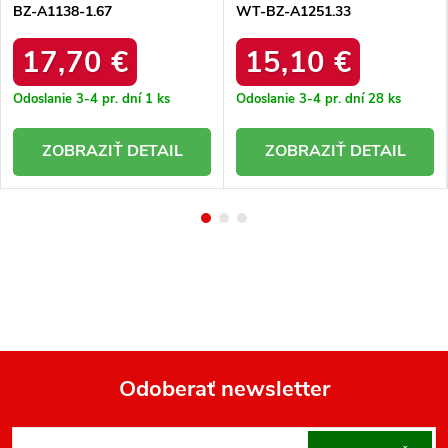
BZ-A1138-1.67
WT-BZ-A1251.33
17,70 €
15,10 €
Odoslanie 3-4 pr. dní
1 ks
Odoslanie 3-4 pr. dní
28 ks
DETAIL
DETAIL
Odoberať newsletter
Z