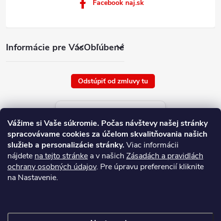
Facebook naj.sk
Informácie pre Vás
Obľúbené
Odstúpiť od zmluvy tu
Aktuálne ceny tovaru
Vážime si Vaše súkromie.
Počas návštevy našej stránky
platné od : 6/8/2026
spracovávame cookies za účelom skvalitňovania našich
služieb a personalizácie stránky.
Viac informácii
nájdete
na tejto stránke
a v našich
Zásadách a pravidlách
ochrany osobných údajov
. Pre úpravu preferencií kliknite
na Nastavenie.