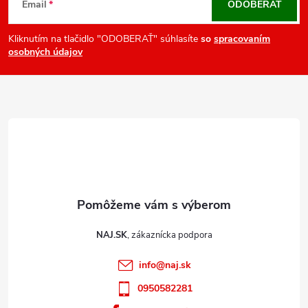
á
Email
ODOBERAŤ
p
ä
Kliknutím na tlačidlo "ODOBERAŤ" súhlasíte
so
spracovaním
osobných údajov
t
i
e
NAJ.SK
info
@
naj.sk
0950582281