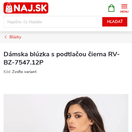
Prejsť
NÁKUPN
KOŠÍK
na
obsah
HĽADAŤ
Blúzky
Dámska blúzka s podtlačou čierna RV-
BZ-7547.12P
Kód:
Zvoľte variant