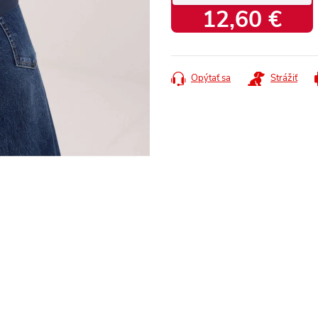
12,60 €
Jednotková
cena:
Opýtať sa
Strážiť