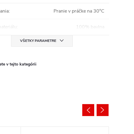
ania
:
Pranie v práčke na 30°C
ateriálu
:
100% bavlna
VŠETKY PARAMETRE
te v tejto kategórii