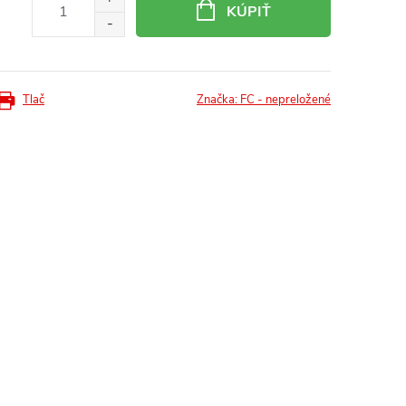
KÚPIŤ
Tlač
Značka:
FC - nepreložené