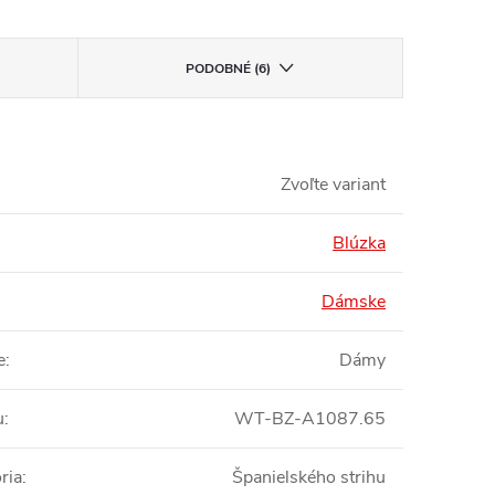
PODOBNÉ (6)
Zvoľte variant
Blúzka
Dámske
e
:
Dámy
u
:
WT-BZ-A1087.65
ria
:
Španielského strihu