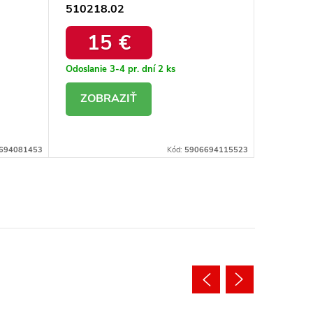
510218.02
WT-BZ-
15 €
12,
Odoslanie 3-4 pr. dní
2 ks
Odoslanie
DETAIL
DE
694081453
Kód:
5906694115523