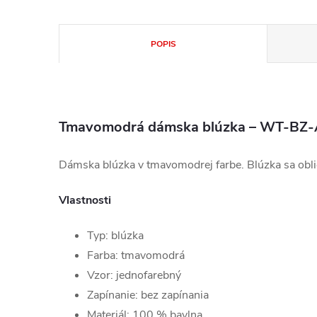
POPIS
Tmavomodrá dámska blúzka – WT-BZ-
Dámska blúzka v tmavomodrej farbe. Blúzka sa obli
Vlastnosti
Typ: blúzka
Farba: tmavomodrá
Vzor: jednofarebný
Zapínanie: bez zapínania
Materiál: 100 % bavlna