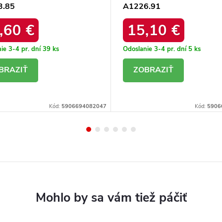
3.85
A1226.91
,60 €
15,10 €
ie 3-4 pr. dní
39 ks
Odoslanie 3-4 pr. dní
5 ks
ETAIL
DETAIL
Kód:
5906694082047
Kód:
5906