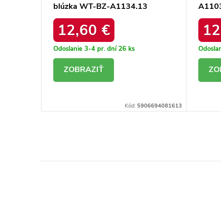
blúzka WT-BZ-A1134.13
A110
12,60 €
12
Odoslanie 3-4 pr. dní
26 ks
Odoslan
DETAIL
D
06694081576
Kód:
5906694081613