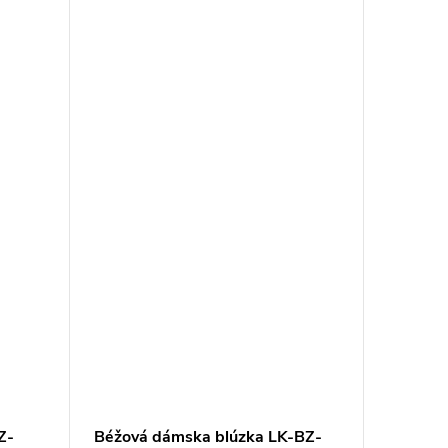
Z-
Béžová dámska blúzka LK-BZ-
Dámska