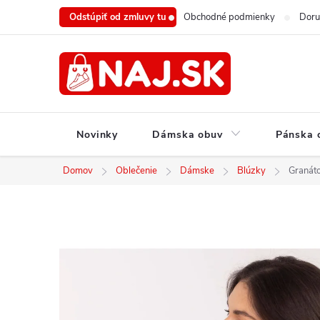
Prejsť
Odstúpiť od zmluvy tu
Obchodné podmienky
Doru
na
obsah
Novinky
Dámska obuv
Pánska 
Domov
Oblečenie
Dámske
Blúzky
Granát