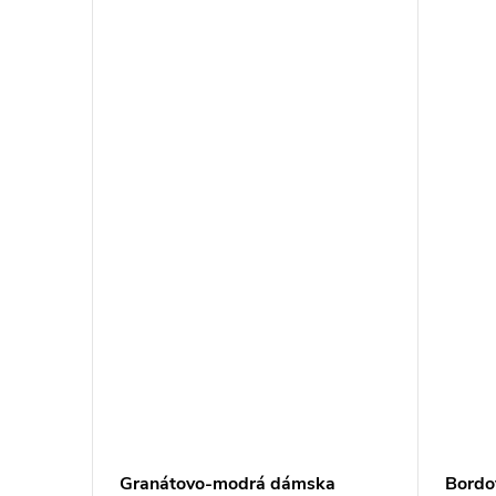
 WT-BZ-
Granátovo-modrá dámska
Bordo