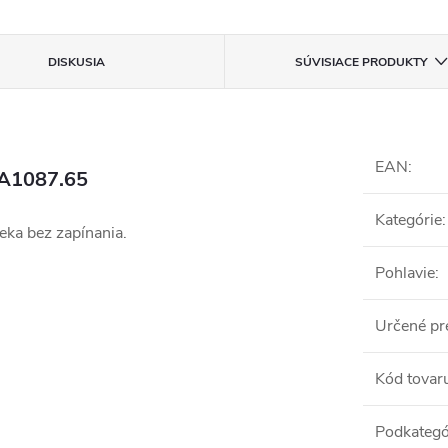
DISKUSIA
SÚVISIACE PRODUKTY
EAN
:
A1087.65
Kategórie
:
eka bez zapínania.
Pohlavie
:
Určené pr
Kód tovar
Podkategó