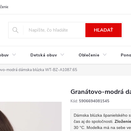
čenie a platba
Kontakt
Moja objednávka
Výmena / Vrátenie to
HĽADAŤ
obuv
Detská obuv
Oblečenie
Pon
ovo-modrá dámska blúzka WT-BZ-A1087.65
Granátovo-modrá d
Kód:
5906694081545
Dámska blúzka španielského st
čas aj do spoločnosti.
Zloženie
30 °C.
Modelka má na sebe veľ