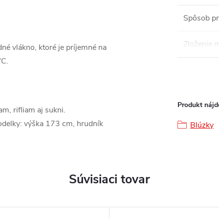
Spôsob pr
Zloženie m
dné vlákno, ktoré je príjemné na
°C.
Produkt nájde
m, rifliam aj sukni.
delky: výška 173 cm, hrudník
Blúzky
Súvisiaci tovar