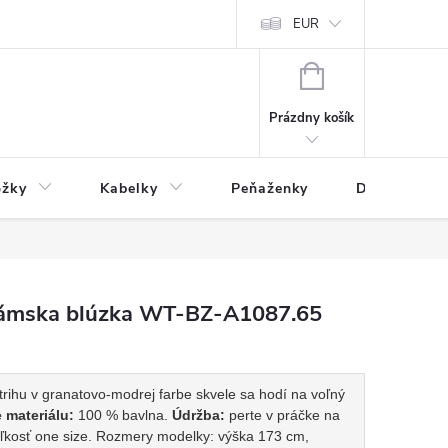
varu
Reklamácia
Podmienky ochrany osobných údajov
EUR
NÁKUPNÝ
KOŠÍK
Prázdny košík
ožky
Kabelky
Peňaženky
Drogéria
ámska blúzka WT-BZ-A1087.65
rihu v granatovo-modrej farbe skvele sa hodí na voľný
 materiálu:
100 % bavlna.
Údržba:
perte v práčke na
kosť one size. Rozmery modelky: výška 173 cm,