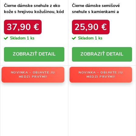
Čierne dámske snehule z eko
Čierne dámske semišové
kože s hrejivou kožušinou, kód
snehule s kamienkami a
produktu DFSH370011
kožušinkou, kód produktu
BLACK
W8009 BLACK
37,90 €
25,90 €
Skladom
1 ks
Skladom
1 ks
DETAIL
DETAIL
NOVINKA – OBJAVTE JU
NOVINKA – OBJAVTE JU
MEDZI PRVÝMI!
MEDZI PRVÝMI!