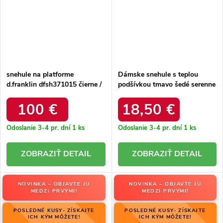
snehule na platforme
Dámske snehule s teplou
d.franklin dfsh371015 čierne /
podšívkou tmavo šedé serenne
DFSH371015 BLACK
/ Y145 KHAKI
100 €
18,50 €
Odoslanie 3-4 pr. dní
1 ks
Odoslanie 3-4 pr. dní
1 ks
DETAIL
DETAIL
NOVINKA – OBJAVTE JU
NOVINKA – OBJAVTE JU
MEDZI PRVÝMI!
MEDZI PRVÝMI!
POSLEDNÉ KUSY- ZÍSKAJTE
POSLEDNÉ KUSY- ZÍSKAJTE
ICH KÝM MÔŽETE!
ICH KÝM MÔŽETE!