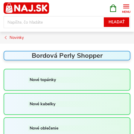
Prejsť
NÁKUPN
KOŠÍK
na
obsah
HĽADAŤ
Novinky
Bordová Perly Shopper
Nové topánky
Nové kabelky
Nové oblečenie