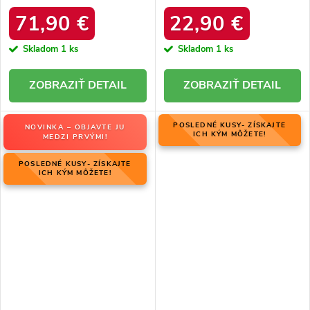
06769-02/00-4 ZIEMIA
zateplením z ovčej kože, kód
produktu OO274A098
71,90 €
22,90 €
Skladom
1 ks
Skladom
1 ks
DETAIL
DETAIL
POSLEDNÉ KUSY- ZÍSKAJTE
NOVINKA – OBJAVTE JU
ICH KÝM MÔŽETE!
MEDZI PRVÝMI!
POSLEDNÉ KUSY- ZÍSKAJTE
ICH KÝM MÔŽETE!