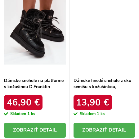
Dámske snehule na platforme
Dámske hnedé snehule z eko
s kožušinou D.Franklin
semišu s kožušinkou,
DFSH37005 Čierne
platforma – 20219-4K
LEOPARD
46,90 €
13,90 €
Skladom
1 ks
Skladom
1 ks
DETAIL
DETAIL