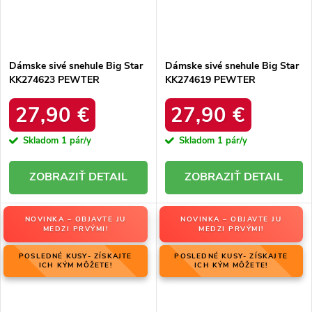
Dámske sivé snehule Big Star
Dámske sivé snehule Big Star
KK274623 PEWTER
KK274619 PEWTER
27,90 €
27,90 €
Skladom
1 pár/y
Skladom
1 pár/y
DETAIL
DETAIL
NOVINKA – OBJAVTE JU
NOVINKA – OBJAVTE JU
MEDZI PRVÝMI!
MEDZI PRVÝMI!
POSLEDNÉ KUSY- ZÍSKAJTE
POSLEDNÉ KUSY- ZÍSKAJTE
ICH KÝM MÔŽETE!
ICH KÝM MÔŽETE!