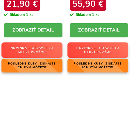
34586 SREBRNY
produktu OO274A206
21,90 €
55,90 €
Skladom
1 ks
Skladom
1 ks
DETAIL
DETAIL
NOVINKA – OBJAVTE JU
NOVINKA – OBJAVTE JU
MEDZI PRVÝMI!
MEDZI PRVÝMI!
POSLEDNÉ KUSY- ZÍSKAJTE
POSLEDNÉ KUSY- ZÍSKAJTE
ICH KÝM MÔŽETE!
ICH KÝM MÔŽETE!