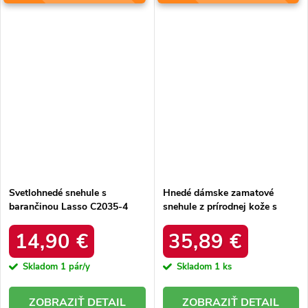
Svetlohnedé snehule s
Hnedé dámske zamatové
barančinou Lasso C2035-4
snehule z prírodnej kože s
KHAKI
hrubou kožušinou, kód
produktu W5821 COFFEE
14,90 €
35,89 €
Skladom
1 pár/y
Skladom
1 ks
DETAIL
DETAIL