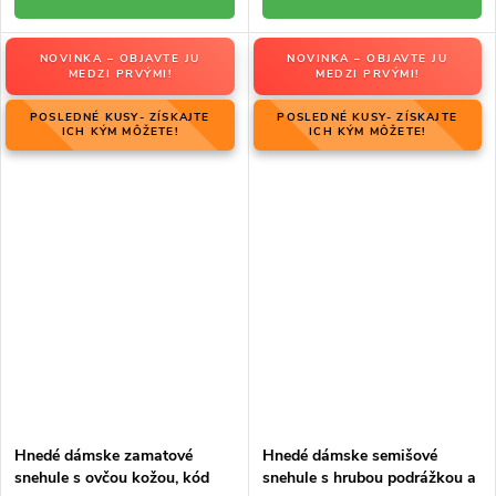
NOVINKA – OBJAVTE JU
NOVINKA – OBJAVTE JU
MEDZI PRVÝMI!
MEDZI PRVÝMI!
POSLEDNÉ KUSY- ZÍSKAJTE
POSLEDNÉ KUSY- ZÍSKAJTE
ICH KÝM MÔŽETE!
ICH KÝM MÔŽETE!
Hnedé dámske zamatové
Hnedé dámske semišové
snehule s ovčou kožou, kód
snehule s hrubou podrážkou a