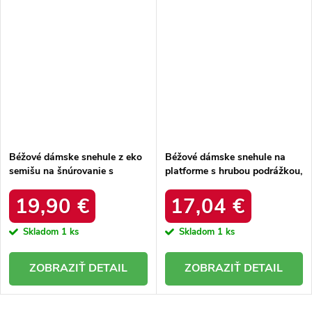
Béžové dámske snehule z eko
Béžové dámske snehule na
semišu na šnúrovanie s
platforme s hrubou podrážkou,
hrubšou podrážkou, kód
zateplené, kód produktu 85-
produktu C3016 BEIGE
925 KHAKI
19,90 €
17,04 €
Skladom
1 ks
Skladom
1 ks
DETAIL
DETAIL