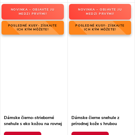
NOVINKA – OBJAVTE JU
NOVINKA – OBJAVTE JU
MEDZI PRVÝMI!
MEDZI PRVÝMI!
POSLEDNÉ KUSY- ZÍSKAJTE
POSLEDNÉ KUSY- ZÍSKAJTE
ICH KÝM MÔŽETE!
ICH KÝM MÔŽETE!
Dámske čierno-strieborné
Dámske čierne snehule z
snehule s eko kožou na rovnej
prírodnej kože s hrubou
podrážke, kód produktu 23-
podrážkou a zateplením, kód