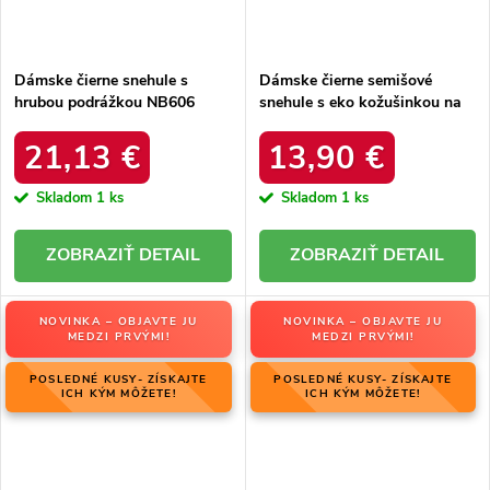
Dámske čierne snehule s
Dámske čierne semišové
hrubou podrážkou NB606
snehule s eko kožušinkou na
BLACK
zimu, kód produktu 20213-4A
BLACK
21,13 €
13,90 €
Skladom
1 ks
Skladom
1 ks
DETAIL
DETAIL
NOVINKA – OBJAVTE JU
NOVINKA – OBJAVTE JU
MEDZI PRVÝMI!
MEDZI PRVÝMI!
POSLEDNÉ KUSY- ZÍSKAJTE
POSLEDNÉ KUSY- ZÍSKAJTE
ICH KÝM MÔŽETE!
ICH KÝM MÔŽETE!