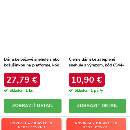
Dámske béžové snehule s eko
Čierne dámske zateplené
kožušinkou na platforme, kód
snehule s výrezom, kód 6544-
produktu MM274380 BEŻ
21
27,79 €
10,90 €
Skladom
1 ks
Skladom
1 pár/y
DETAIL
DETAIL
NOVINKA – OBJAVTE JU
NOVINKA – OBJAVTE JU
MEDZI PRVÝMI!
MEDZI PRVÝMI!