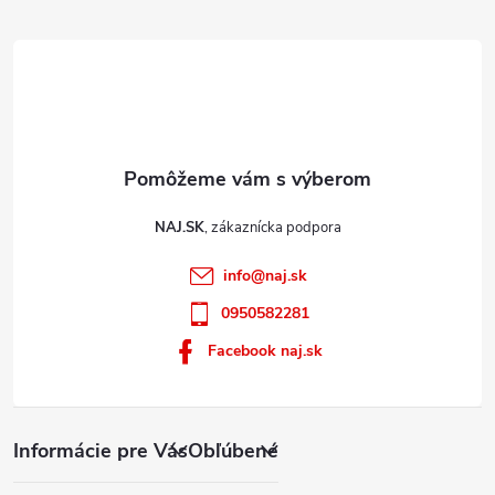
e
i
s
u
NAJ.SK
info
@
naj.sk
0950582281
Facebook naj.sk
Informácie pre Vás
Obľúbené