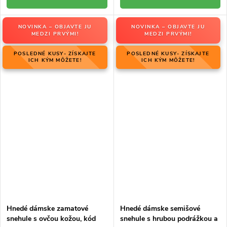
NOVINKA – OBJAVTE JU
NOVINKA – OBJAVTE JU
MEDZI PRVÝMI!
MEDZI PRVÝMI!
POSLEDNÉ KUSY- ZÍSKAJTE
POSLEDNÉ KUSY- ZÍSKAJTE
ICH KÝM MÔŽETE!
ICH KÝM MÔŽETE!
Hnedé dámske zamatové
Hnedé dámske semišové
snehule s ovčou kožou, kód
snehule s hrubou podrážkou a