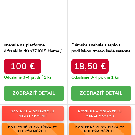
snehule na platforme
Dámske snehule s teplou
d.franklin dfsh371015 čierne /
podšívkou tmavo šedé serenne
DFSH371015 BLACK
/ Y145 KHAKI
100 €
18,50 €
Odoslanie 3-4 pr. dní
1 ks
Odoslanie 3-4 pr. dní
1 ks
DETAIL
DETAIL
NOVINKA – OBJAVTE JU
NOVINKA – OBJAVTE JU
MEDZI PRVÝMI!
MEDZI PRVÝMI!
POSLEDNÉ KUSY- ZÍSKAJTE
POSLEDNÉ KUSY- ZÍSKAJTE
ICH KÝM MÔŽETE!
ICH KÝM MÔŽETE!