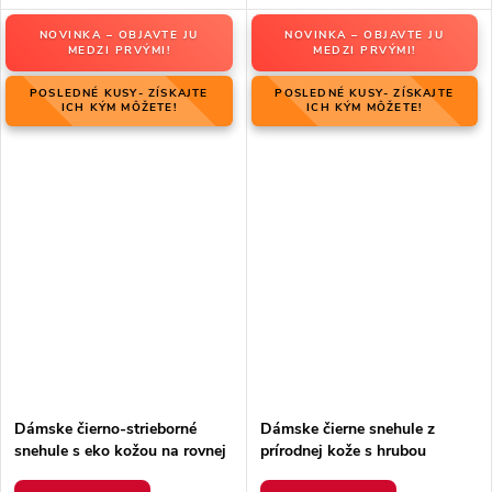
NOVINKA – OBJAVTE JU
NOVINKA – OBJAVTE JU
MEDZI PRVÝMI!
MEDZI PRVÝMI!
POSLEDNÉ KUSY- ZÍSKAJTE
POSLEDNÉ KUSY- ZÍSKAJTE
ICH KÝM MÔŽETE!
ICH KÝM MÔŽETE!
Dámske čierno-strieborné
Dámske čierne snehule z
snehule s eko kožou na rovnej
prírodnej kože s hrubou
podrážke, kód produktu 23-
podrážkou a zateplením, kód