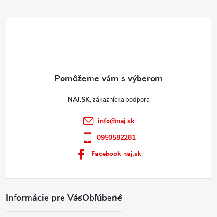
e
i
s
u
NAJ.SK
info
@
naj.sk
0950582281
Facebook naj.sk
Informácie pre Vás
Obľúbené