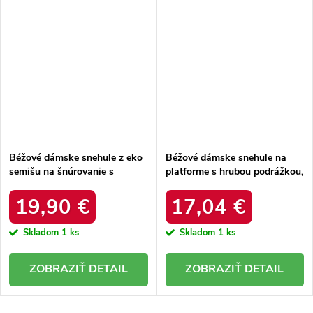
Béžové dámske snehule z eko
Béžové dámske snehule na
semišu na šnúrovanie s
platforme s hrubou podrážkou,
hrubšou podrážkou, kód
zateplené, kód produktu 85-
produktu C3016 BEIGE
925 KHAKI
19,90 €
17,04 €
Skladom
1 ks
Skladom
1 ks
DETAIL
DETAIL