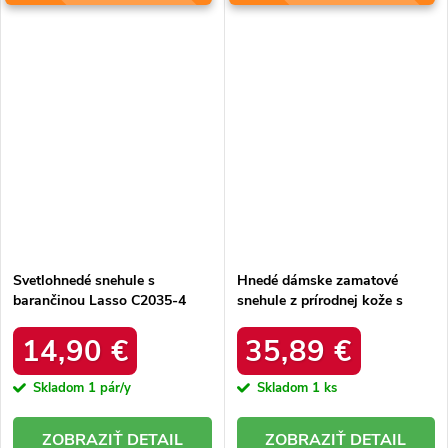
Svetlohnedé snehule s
Hnedé dámske zamatové
barančinou Lasso C2035-4
snehule z prírodnej kože s
KHAKI
hrubou kožušinou, kód
produktu W5821 COFFEE
14,90 €
35,89 €
Skladom
1 pár/y
Skladom
1 ks
DETAIL
DETAIL