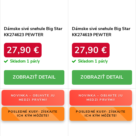
Dámske sivé snehule Big Star
Dámske sivé snehule Big Star
KK274623 PEWTER
KK274619 PEWTER
27,90 €
27,90 €
Skladom
1 pár/y
Skladom
1 pár/y
DETAIL
DETAIL
NOVINKA – OBJAVTE JU
NOVINKA – OBJAVTE JU
MEDZI PRVÝMI!
MEDZI PRVÝMI!
POSLEDNÉ KUSY- ZÍSKAJTE
POSLEDNÉ KUSY- ZÍSKAJTE
ICH KÝM MÔŽETE!
ICH KÝM MÔŽETE!