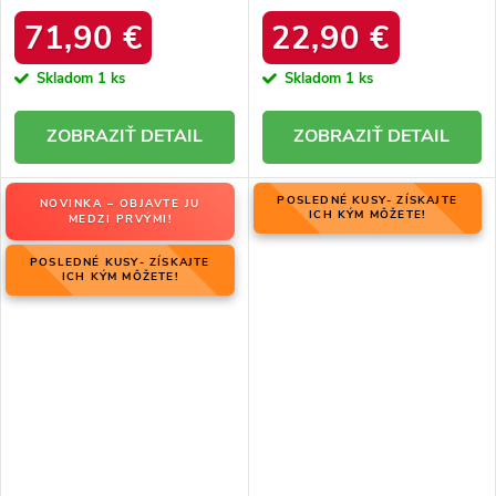
06769-02/00-4 ZIEMIA
zateplením z ovčej kože, kód
produktu OO274A098
71,90 €
22,90 €
Skladom
1 ks
Skladom
1 ks
DETAIL
DETAIL
POSLEDNÉ KUSY- ZÍSKAJTE
NOVINKA – OBJAVTE JU
ICH KÝM MÔŽETE!
MEDZI PRVÝMI!
POSLEDNÉ KUSY- ZÍSKAJTE
ICH KÝM MÔŽETE!