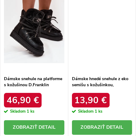
Dámske snehule na platforme
Dámske hnedé snehule z eko
s kožušinou D.Franklin
semišu s kožušinkou,
DFSH37005 Čierne
platforma – 20219-4K
LEOPARD
46,90 €
13,90 €
Skladom
1 ks
Skladom
1 ks
DETAIL
DETAIL