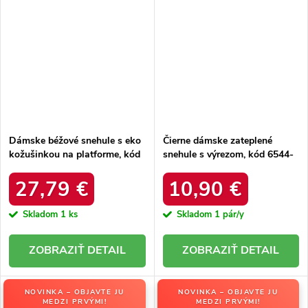
Dámske béžové snehule s eko
Čierne dámske zateplené
kožušinkou na platforme, kód
snehule s výrezom, kód 6544-
produktu MM274380 BEŻ
21
27,79 €
10,90 €
Skladom
1 ks
Skladom
1 pár/y
DETAIL
DETAIL
NOVINKA – OBJAVTE JU
NOVINKA – OBJAVTE JU
MEDZI PRVÝMI!
MEDZI PRVÝMI!