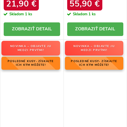
34586 SREBRNY
produktu OO274A206
21,90 €
55,90 €
Skladom
1 ks
Skladom
1 ks
DETAIL
DETAIL
NOVINKA – OBJAVTE JU
NOVINKA – OBJAVTE JU
MEDZI PRVÝMI!
MEDZI PRVÝMI!
POSLEDNÉ KUSY- ZÍSKAJTE
POSLEDNÉ KUSY- ZÍSKAJTE
ICH KÝM MÔŽETE!
ICH KÝM MÔŽETE!