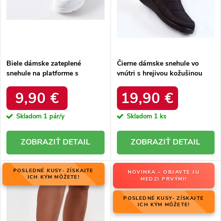
u
k
k
t
t
o
o
v
v
Biele dámske zateplené
Čierne dámske snehule vo
snehule na platforme s
vnútri s hrejivou kožušinou
okrúhlou špičkou Inna TX5002
zateplené kód 22SN26-5028
WHITE
BLACK
9,90 €
19,90 €
Skladom
1 pár/y
Skladom
1 ks
DETAIL
DETAIL
POSLEDNÉ KUSY- ZÍSKAJTE
NOVINKA – OBJAVTE JU
ICH KÝM MÔŽETE!
MEDZI PRVÝMI!
POSLEDNÉ KUSY- ZÍSKAJTE
ICH KÝM MÔŽETE!