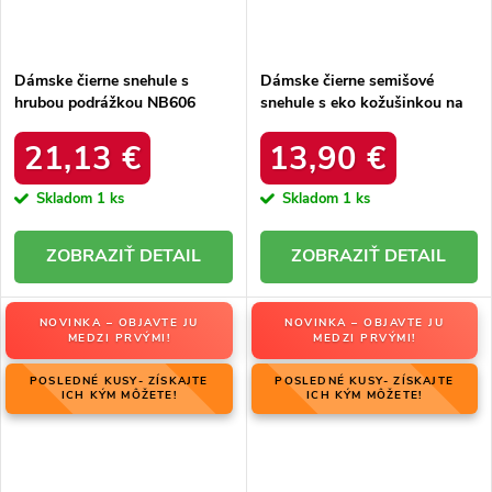
Dámske čierne snehule s
Dámske čierne semišové
hrubou podrážkou NB606
snehule s eko kožušinkou na
BLACK
zimu, kód produktu 20213-4A
BLACK
21,13 €
13,90 €
Skladom
1 ks
Skladom
1 ks
DETAIL
DETAIL
NOVINKA – OBJAVTE JU
NOVINKA – OBJAVTE JU
MEDZI PRVÝMI!
MEDZI PRVÝMI!
POSLEDNÉ KUSY- ZÍSKAJTE
POSLEDNÉ KUSY- ZÍSKAJTE
ICH KÝM MÔŽETE!
ICH KÝM MÔŽETE!