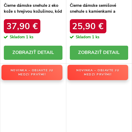
Čierne dámske snehule z eko
Čierne dámske semišové
kože s hrejivou kožušinou, kód
snehule s kamienkami a
produktu DFSH370011
kožušinkou, kód produktu
BLACK
W8009 BLACK
37,90 €
25,90 €
Skladom
1 ks
Skladom
1 ks
DETAIL
DETAIL
NOVINKA – OBJAVTE JU
NOVINKA – OBJAVTE JU
MEDZI PRVÝMI!
MEDZI PRVÝMI!