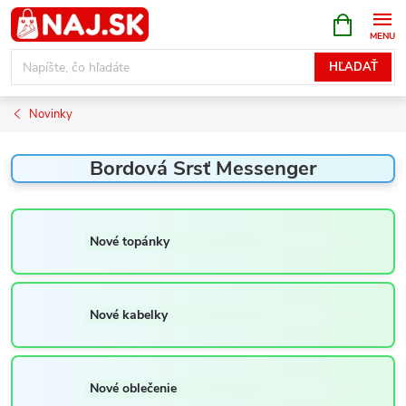
Prejsť
NÁKUPN
KOŠÍK
na
obsah
HĽADAŤ
Novinky
Bordová Srsť Messenger
Nové topánky
Nové kabelky
Nové oblečenie