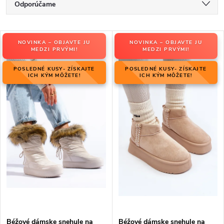
R
Odporúčame
a
Najlacnejšie
d
V
e
NOVINKA – OBJAVTE JU
NOVINKA – OBJAVTE JU
Najdrahšie
ý
MEDZI PRVÝMI!
MEDZI PRVÝMI!
n
p
Najpredávanejšie
i
POSLEDNÉ KUSY- ZÍSKAJTE
POSLEDNÉ KUSY- ZÍSKAJTE
i
ICH KÝM MÔŽETE!
ICH KÝM MÔŽETE!
e
Abecedne
s
p
p
r
r
o
o
d
d
u
u
k
k
t
t
o
o
v
v
Béžové dámske snehule na
Béžové dámske snehule na