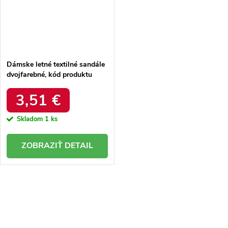
Dámske letné textilné sandále
dvojfarebné, kód produktu
NJSK 2D298B
3,51 €
Skladom
1 ks
DETAIL
O
v
l