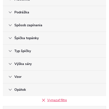
Podrážka
Spôsob zapínania
Špička topánky
Typ špičky
Výška sáry
Vzor
Opätok
Vymazať filtre