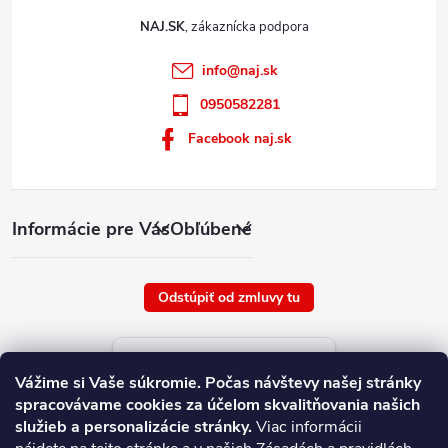
NAJ.SK
info
@
naj.sk
0950582281
Facebook naj.sk
Informácie pre Vás
Obľúbené
Odstúpiť od zmluvy tu
Aktuálne ceny tovaru
Vážime si Vaše súkromie.
Počas návštevy našej stránky
platné od : 6/8/2026
spracovávame cookies za účelom skvalitňovania našich
služieb a personalizácie stránky.
Viac informácii