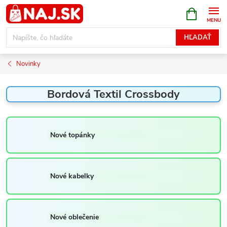
Prejsť
NÁKUPN
KOŠÍK
na
obsah
HĽADAŤ
Novinky
Bordová Textil Crossbody
Nové topánky
Nové kabelky
Nové oblečenie