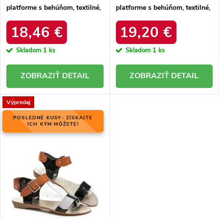
platforme s behúňom, textilné,
platforme s behúňom, textilné,
kód produktu YY58BE
kód produktu UA-1833WI/R
18,46 €
19,20 €
Skladom
1 ks
Skladom
1 ks
DETAIL
DETAIL
Výpredaj
POSLEDNÉ KUSY- ZÍSKAJTE
ICH KÝM MÔŽETE!