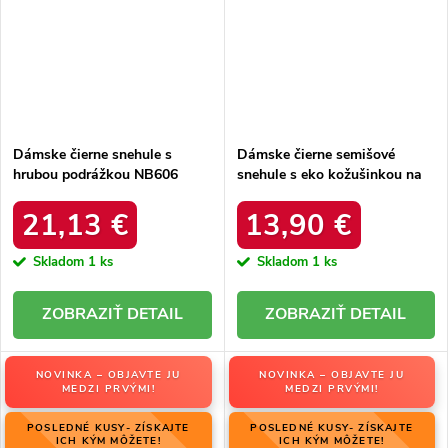
Dámske čierne snehule s
Dámske čierne semišové
hrubou podrážkou NB606
snehule s eko kožušinkou na
BLACK
zimu, kód produktu 20213-4A
BLACK
21,13 €
13,90 €
Skladom
1 ks
Skladom
1 ks
DETAIL
DETAIL
NOVINKA – OBJAVTE JU
NOVINKA – OBJAVTE JU
MEDZI PRVÝMI!
MEDZI PRVÝMI!
POSLEDNÉ KUSY- ZÍSKAJTE
POSLEDNÉ KUSY- ZÍSKAJTE
ICH KÝM MÔŽETE!
ICH KÝM MÔŽETE!