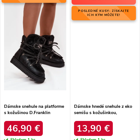
POSLEDNÉ KUSY- ZÍSKAJTE
ICH KÝM MÔŽETE!
Dámske snehule na platforme
Dámske hnedé snehule z eko
s kožušinou D.Franklin
semišu s kožušinkou,
DFSH37005 Čierne
platforma – 20219-4K
LEOPARD
46,90 €
13,90 €