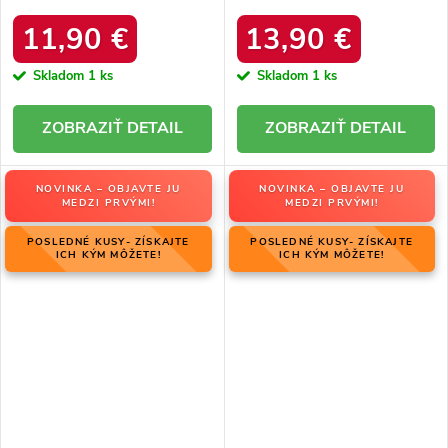
platforma, M563 BLACK
kód produktu 20213-4A
BLACK
11,90 €
13,90 €
Skladom
1 ks
Skladom
1 ks
DETAIL
DETAIL
NOVINKA – OBJAVTE JU
NOVINKA – OBJAVTE JU
MEDZI PRVÝMI!
MEDZI PRVÝMI!
POSLEDNÉ KUSY- ZÍSKAJTE
POSLEDNÉ KUSY- ZÍSKAJTE
ICH KÝM MÔŽETE!
ICH KÝM MÔŽETE!