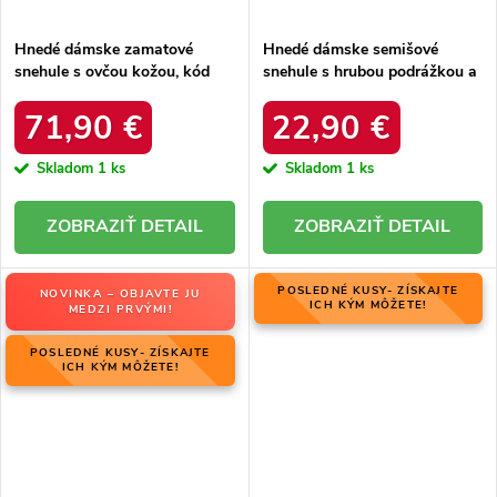
Hnedé dámske zamatové
Hnedé dámske semišové
snehule s ovčou kožou, kód
snehule s hrubou podrážkou a
06769-02/00-4 ZIEMIA
zateplením z ovčej kože, kód
produktu OO274A098
71,90 €
22,90 €
Skladom
1 ks
Skladom
1 ks
DETAIL
DETAIL
POSLEDNÉ KUSY- ZÍSKAJTE
NOVINKA – OBJAVTE JU
ICH KÝM MÔŽETE!
MEDZI PRVÝMI!
POSLEDNÉ KUSY- ZÍSKAJTE
ICH KÝM MÔŽETE!