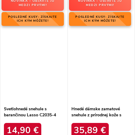
NOVINKA – OBJAVTE JU
NOVINKA – OBJAVTE JU
MEDZI PRVÝMI!
MEDZI PRVÝMI!
POSLEDNÉ KUSY- ZÍSKAJTE
POSLEDNÉ KUSY- ZÍSKAJTE
ICH KÝM MÔŽETE!
ICH KÝM MÔŽETE!
Svetlohnedé snehule s
Hnedé dámske zamatové
barančinou Lasso C2035-4
snehule z prírodnej kože s
KHAKI
hrubou kožušinou, kód
produktu W5821 COFFEE
14,90 €
35,89 €