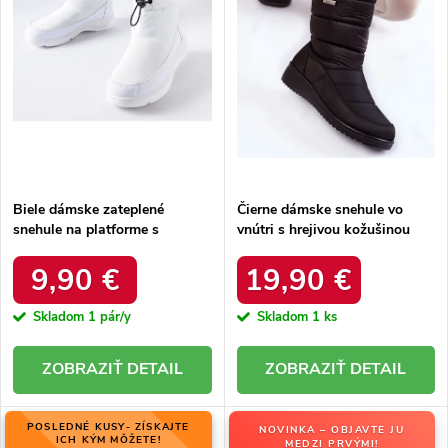
r
o
o
d
d
u
u
k
k
t
t
o
o
v
v
Biele dámske zateplené
Čierne dámske snehule vo
snehule na platforme s
vnútri s hrejivou kožušinou
okrúhlou špičkou Inna TX5002
zateplené kód 22SN26-5028
WHITE
BLACK
9,90 €
19,90 €
Skladom
1 pár/y
Skladom
1 ks
DETAIL
DETAIL
POSLEDNÉ KUSY- ZÍSKAJTE
NOVINKA – OBJAVTE JU
ICH KÝM MÔŽETE!
MEDZI PRVÝMI!