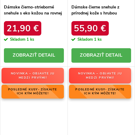
Dámske čierno-strieborné
Dámske čierne snehule z
snehule s eko kožou na rovnej
prírodnej kože s hrubou
podrážke, kód produktu 23-
podrážkou a zateplením, kód
34586 SREBRNY
produktu OO274A206
21,90 €
55,90 €
Skladom
1 ks
Skladom
1 ks
DETAIL
DETAIL
NOVINKA – OBJAVTE JU
NOVINKA – OBJAVTE JU
MEDZI PRVÝMI!
MEDZI PRVÝMI!
POSLEDNÉ KUSY- ZÍSKAJTE
POSLEDNÉ KUSY- ZÍSKAJTE
ICH KÝM MÔŽETE!
ICH KÝM MÔŽETE!