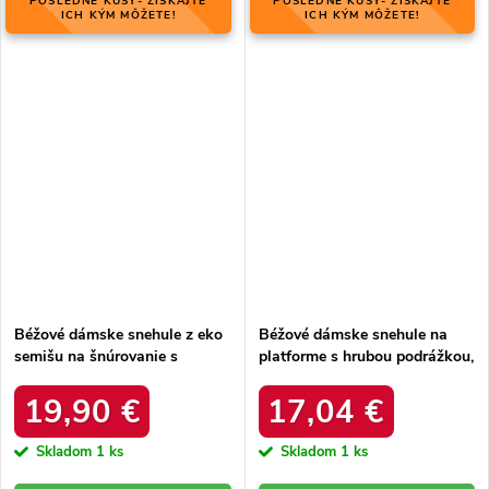
POSLEDNÉ KUSY- ZÍSKAJTE
POSLEDNÉ KUSY- ZÍSKAJTE
ICH KÝM MÔŽETE!
ICH KÝM MÔŽETE!
Béžové dámske snehule z eko
Béžové dámske snehule na
semišu na šnúrovanie s
platforme s hrubou podrážkou,
hrubšou podrážkou, kód
zateplené, kód produktu 85-
produktu C3016 BEIGE
925 KHAKI
19,90 €
17,04 €
Skladom
1 ks
Skladom
1 ks