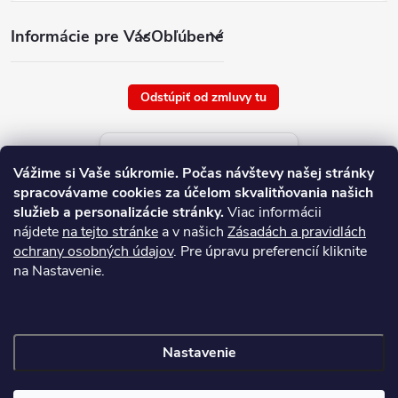
Informácie pre Vás
Obľúbené
Odstúpiť od zmluvy tu
Aktuálne ceny tovaru
Vážime si Vaše súkromie.
Počas návštevy našej stránky
platné od : 9/8/2026
spracovávame cookies za účelom skvalitňovania našich
služieb a personalizácie stránky.
Viac informácii
nájdete
na tejto stránke
a v našich
Zásadách a pravidlách
ochrany osobných údajov
. Pre úpravu preferencií kliknite
na Nastavenie.
Nastavenie
Copyright 2026
NAJ.SK
. Všetky práva vyhradené.