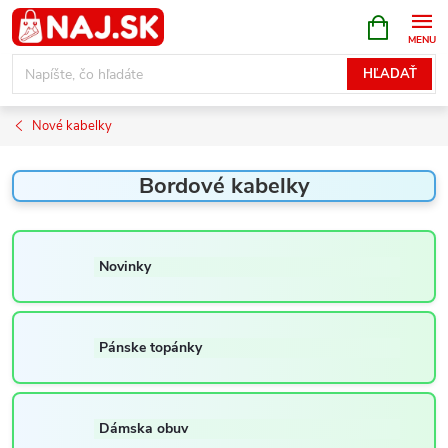
Prejsť
NÁKUPN
KOŠÍK
na
obsah
HĽADAŤ
Nové kabelky
Bordové kabelky
Novinky
Pánske topánky
Dámska obuv