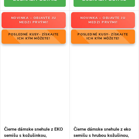
NOVINKA – OBJAVTE JU
NOVINKA – OBJAVTE JU
MEDZI PRVÝMI!
MEDZI PRVÝMI!
POSLEDNÉ KUSY- ZÍSKAJTE
POSLEDNÉ KUSY- ZÍSKAJTE
ICH KÝM MÔŽETE!
ICH KÝM MÔŽETE!
Čierne dámske snehule z EKO
Čierne dámske snehule z eko
semišu s kožušinkou,
semišu s hrubou kožušinou,