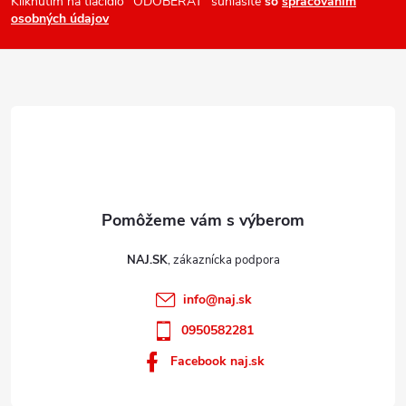
ä
Kliknutím na tlačidlo "ODOBERAŤ" súhlasíte
so
spracovaním
v
osobných údajov
t
ý
i
p
e
i
s
u
NAJ.SK
info
@
naj.sk
0950582281
Facebook naj.sk