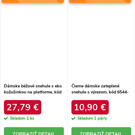
Dámske béžové snehule s eko
Čierne dámske zateplené
kožušinkou na platforme, kód
snehule s výrezom, kód 6544-
produktu MM274380 BEŻ
21
27,79 €
10,90 €
Skladom
1 ks
Skladom
1 pár/y
DETAIL
DETAIL