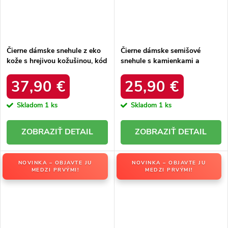
Čierne dámske snehule z eko
Čierne dámske semišové
kože s hrejivou kožušinou, kód
snehule s kamienkami a
produktu DFSH370011
kožušinkou, kód produktu
BLACK
W8009 BLACK
37,90 €
25,90 €
Skladom
1 ks
Skladom
1 ks
DETAIL
DETAIL
NOVINKA – OBJAVTE JU
NOVINKA – OBJAVTE JU
MEDZI PRVÝMI!
MEDZI PRVÝMI!