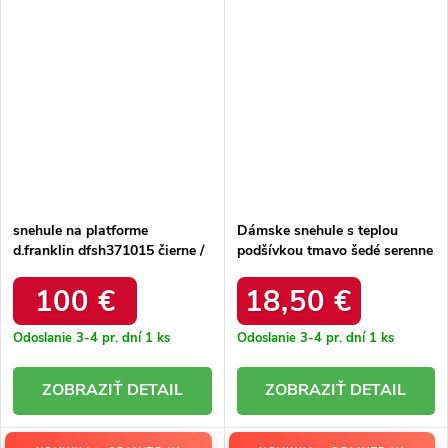
snehule na platforme
Dámske snehule s teplou
d.franklin dfsh371015 čierne /
podšívkou tmavo šedé serenne
DFSH371015 BLACK
/ Y145 KHAKI
100 €
18,50 €
Odoslanie 3-4 pr. dní
1 ks
Odoslanie 3-4 pr. dní
1 ks
DETAIL
DETAIL