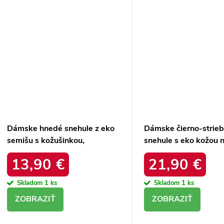
Dámske hnedé snehule z eko
Dámske čierno-strie
semišu s kožušinkou,
snehule s eko kožou n
platforma – 20219-4K
podrážke, kód produ
13,90 €
21,90 €
LEOPARD
34586 SREBRNY
Skladom
1 ks
Skladom
1 ks
DETAIL
DETAIL