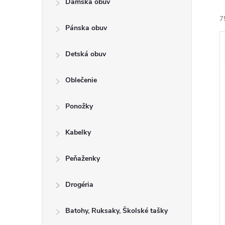
Dámska obuv
a
e
7
n
n
Pánska obuv
e
i
ý
l
Detská obuv
e
i
Oblečenie
r
s
o
Ponožky
r
u
o
Kabelky
k
t
u
Peňaženky
o
k
v
t
Drogéria
o
Batohy, Ruksaky, Školské tašky
v