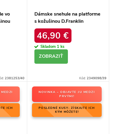
le vo
Dámske snehule na platforme
šinou
s kožušinou D.Franklin
26-5028
DFSH37005 Čierne
46,90 €
Skladom
1 ks
DETAIL
ód:
2381253/40
Kód:
2349098/39
 MEDZI
NOVINKA – OBJAVTE JU MEDZI
PRVÝMI!
JTE ICH
POSLEDNÉ KUSY- ZÍSKAJTE ICH
KÝM MÔŽETE!