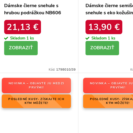
Dámske čierne snehule s
Dámske čierne semiš
hrubou podrážkou NB606
snehule s eko kožuši
BLACK
zimu, kód produktu 
21,13 €
13,90 €
4A BLACK
Skladom
1 ks
Skladom
1 ks
DETAIL
DETAIL
Kód:
1798010/39
K
NOVINKA – OBJAVTE JU MEDZI
NOVINKA – OBJAVTE JU
PRVÝMI!
PRVÝMI!
POSLEDNÉ KUSY- ZÍSKAJTE ICH
POSLEDNÉ KUSY- ZÍSKA
KÝM MÔŽETE!
KÝM MÔŽETE!