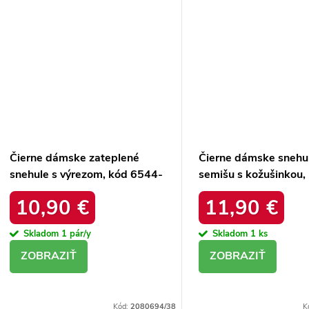
Čierne dámske zateplené
Čierne dámske snehu
snehule s výrezom, kód 6544-
semišu s kožušinkou,
21
platforma, M563 BL
10,90 €
11,90 €
Skladom
1 pár/y
Skladom
1 ks
DETAIL
DETAIL
Kód:
2080694/38
K