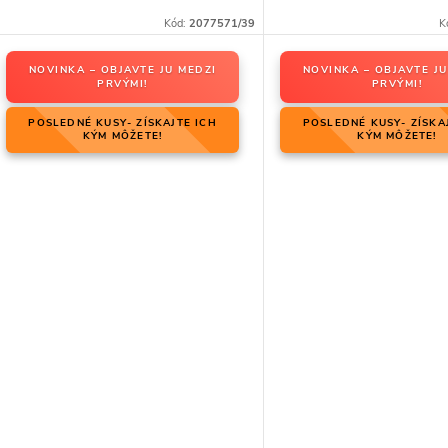
Kód:
2077571/39
K
NOVINKA – OBJAVTE JU MEDZI
NOVINKA – OBJAVTE JU
PRVÝMI!
PRVÝMI!
POSLEDNÉ KUSY- ZÍSKAJTE ICH
POSLEDNÉ KUSY- ZÍSKA
KÝM MÔŽETE!
KÝM MÔŽETE!