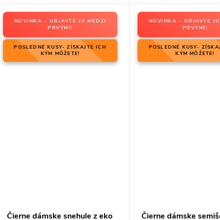
NOVINKA – OBJAVTE JU MEDZI
NOVINKA – OBJAVTE JU
PRVÝMI!
PRVÝMI!
POSLEDNÉ KUSY- ZÍSKAJTE ICH
POSLEDNÉ KUSY- ZÍSKA
KÝM MÔŽETE!
KÝM MÔŽETE!
Čierne dámske snehule z eko
Čierne dámske semiš