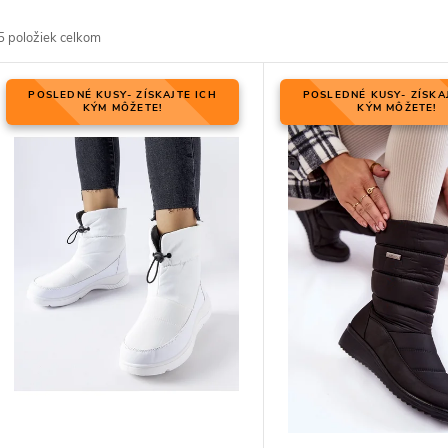
d
5
položiek celkom
V
POSLEDNÉ KUSY- ZÍSKAJTE ICH
POSLEDNÉ KUSY- ZÍSKA
KÝM MÔŽETE!
KÝM MÔŽETE!
p
p
p
d
d