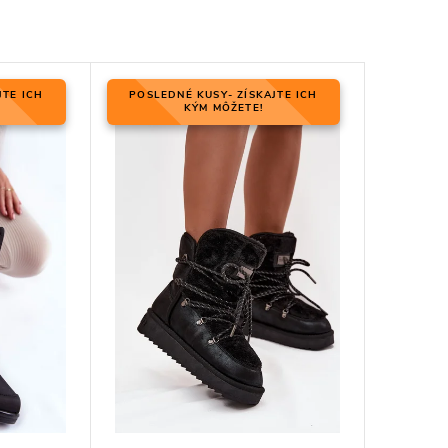
JTE ICH
POSLEDNÉ KUSY- ZÍSKAJTE ICH
KÝM MÔŽETE!