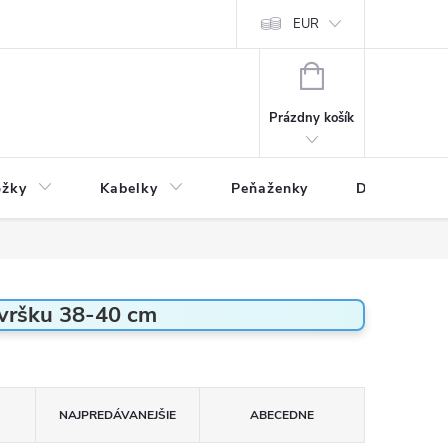
varu
Reklamácia
Podmienky ochrany osobných údajov
EUR
NÁKUPNÝ
KOŠÍK
Prázdny košík
ožky
Kabelky
Peňaženky
Drogéria
zvršku 38-40 cm
NAJPREDÁVANEJŠIE
ABECEDNE