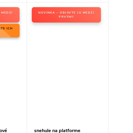
 MEDZI
NOVINKA – OBJAVTE JU MEDZI
PRVÝMI!
JTE ICH
ové
snehule na platforme