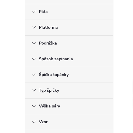
Päta
Platforma
Podrážka
Spôsob zapínania
Špička topánky
Typ špičky
Výška sáry
Vzor