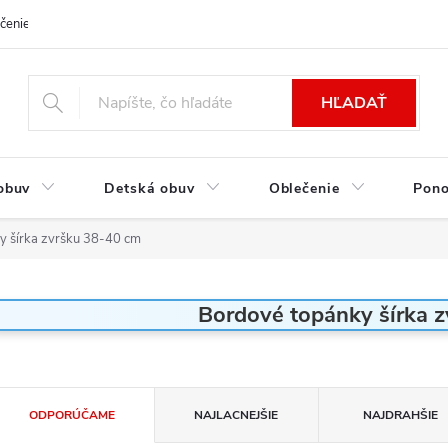
čenie a platba
Kontakt
Moja objednávka
Výmena / Vrátenie to
HĽADAŤ
obuv
Detská obuv
Oblečenie
Pon
y šírka zvršku 38-40 cm
Bordové topánky šírka 
R
ODPORÚČAME
NAJLACNEJŠIE
NAJDRAHŠIE