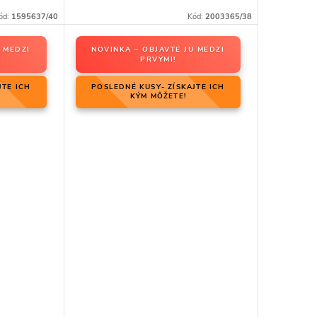
ód:
1595637/40
Kód:
2003365/38
 MEDZI
NOVINKA – OBJAVTE JU MEDZI
PRVÝMI!
JTE ICH
POSLEDNÉ KUSY- ZÍSKAJTE ICH
KÝM MÔŽETE!