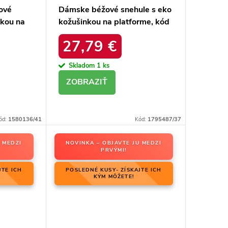
ové
Dámske béžové snehule s eko
nkou na
kožušinkou na platforme, kód
20213-
produktu MM274380 BEŻ
27,79 €
Skladom
1 ks
DETAIL
ód:
1580136/41
Kód:
1795487/37
 MEDZI
NOVINKA – OBJAVTE JU MEDZI
PRVÝMI!
JTE ICH
POSLEDNÉ KUSY- ZÍSKAJTE ICH
KÝM MÔŽETE!