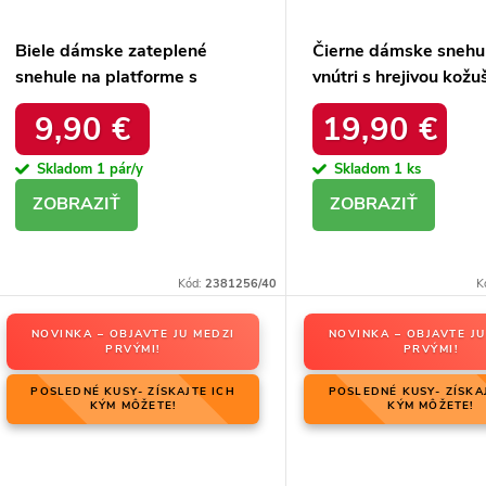
Biele dámske zateplené
Čierne dámske snehu
snehule na platforme s
vnútri s hrejivou kožu
okrúhlou špičkou Inna
zateplené kód 22SN
9,90 €
19,90 €
TX5002 WHITE
BLACK
Skladom
1 pár/y
Skladom
1 ks
DETAIL
DETAIL
Kód:
2381256/40
K
NOVINKA – OBJAVTE JU MEDZI
NOVINKA – OBJAVTE JU
PRVÝMI!
PRVÝMI!
POSLEDNÉ KUSY- ZÍSKAJTE ICH
POSLEDNÉ KUSY- ZÍSKA
KÝM MÔŽETE!
KÝM MÔŽETE!