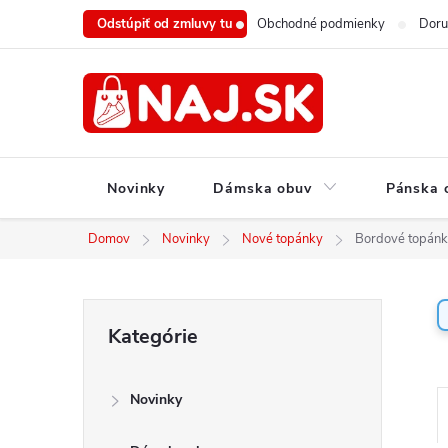
Prejsť
Odstúpiť od zmluvy tu
Obchodné podmienky
Doru
na
obsah
Novinky
Dámska obuv
Pánska 
Domov
Novinky
Nové topánky
Bordové topánk
B
Preskočiť
Kategórie
o
kategórie
č
n
Novinky
ý
a
p