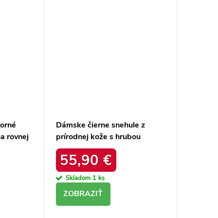
borné
Dámske čierne snehule z
a rovnej
prírodnej kože s hrubou
ktu 23-
podrážkou a zateplením, kód
55,90 €
produktu OO274A206
Skladom
1 ks
DETAIL