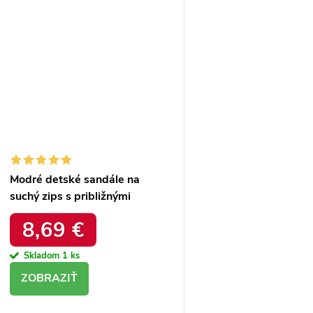
Modré detské sandále na
suchý zips s približnými
dĺžkami vložiek 11-24,5 cm,
8,69 €
kód produktu G-D11201B-
A1LT.BL
Skladom
1 ks
DETAIL