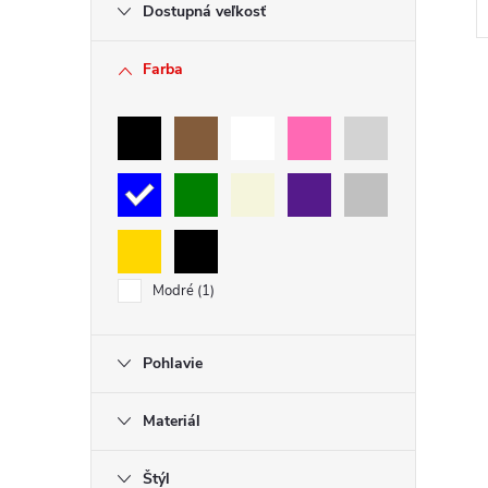
Dostupná veľkosť
Farba
v
l
á
d
a
c
Modré
1
i
e
p
Pohlavie
r
v
Materiál
k
y
Štýl