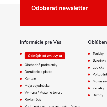
Z
Odoberať newsletter
á
p
ä
t
i
Informácie pre Vás
Obľúben
e
Tenisky
Odstúpiť od zmluvy tu
Balerínky
Obchodné podmienky
Lodičky
Doručenie a platba
Poltopán
Kontakt
Mokasíny
Moja objednávka
Kabelky
Výmena / Vrátenie tovaru
Batohy
Reklamácia
Podmienky ochrany osobných údajov