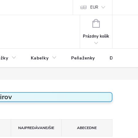
varu
Reklamácia
Podmienky ochrany osobných údajov
EUR
NÁKUPNÝ
KOŠÍK
Prázdny košík
ožky
Kabelky
Peňaženky
Drogéria
irov
NAJPREDÁVANEJŠIE
ABECEDNE