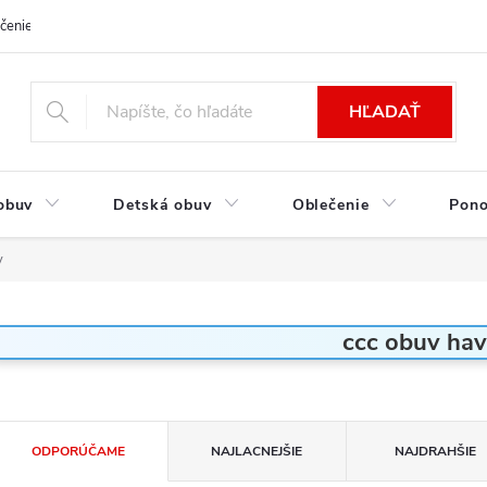
čenie a platba
Kontakt
Moja objednávka
Výmena / Vrátenie to
HĽADAŤ
obuv
Detská obuv
Oblečenie
Pon
v
ccc obuv hav
R
ODPORÚČAME
NAJLACNEJŠIE
NAJDRAHŠIE