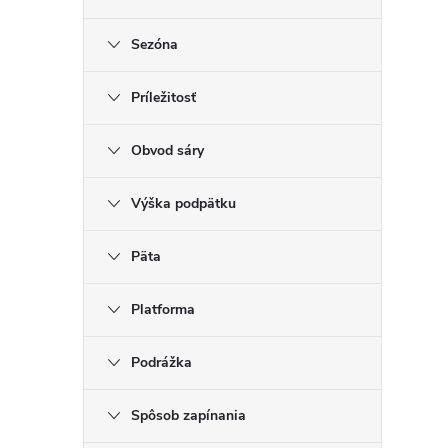
v
ý
Sezóna
p
i
Príležitosť
s
u
Obvod sáry
Výška podpätku
Päta
Platforma
Podrážka
Spôsob zapínania