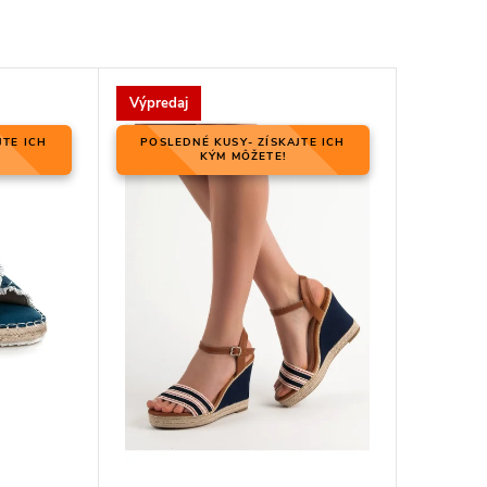
Výpredaj
JTE ICH
POSLEDNÉ KUSY- ZÍSKAJTE ICH
KÝM MÔŽETE!