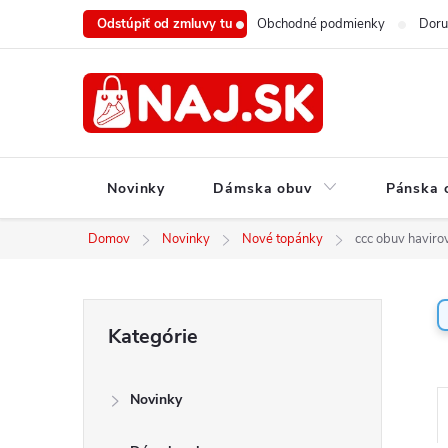
Prejsť
Odstúpiť od zmluvy tu
Obchodné podmienky
Doru
na
obsah
Novinky
Dámska obuv
Pánska 
Domov
Novinky
Nové topánky
ccc obuv haviro
B
Preskočiť
Kategórie
o
kategórie
č
n
Novinky
ý
a
p