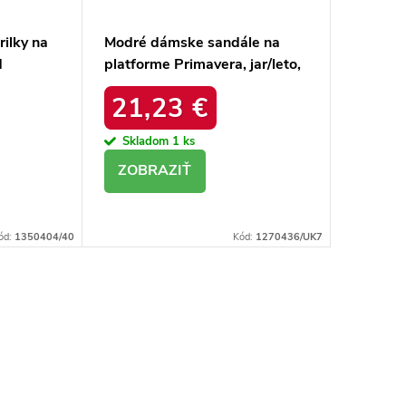
ilky na
Modré dámske sandále na
d
platforme Primavera, jar/leto,
-11BL
kód produktu NJSK 9068BL
21,23 €
Skladom
1 ks
DETAIL
ód:
1350404/40
Kód:
1270436/UK7