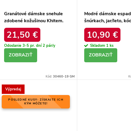
Granátové dámske snehule
Modré dámske espadr
zdobené kožušinou Khitem.
šnúrkach, jar/leto, kó
BL24051 NAVY
produktu NJSK 6137
21,50 €
10,90 €
Odoslanie 3-5 pr. dní
2 pár/y
Skladom
1 ks
DETAIL
DETAIL
Kód:
30460-19 GM
K
Výpredaj
POSLEDNÉ KUSY- ZÍSKAJTE ICH
KÝM MÔŽETE!