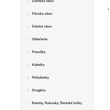
Dámska obuv
a
e
4
n
n
Pánska obuv
e
i
ý
l
Detská obuv
e
i
Oblečenie
r
s
o
Ponožky
r
u
o
Kabelky
k
t
u
Peňaženky
o
k
v
t
Drogéria
o
Batohy, Ruksaky, Školské tašky
v