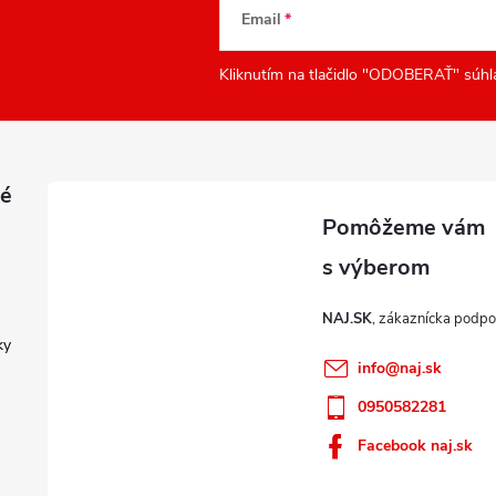
Email
Kliknutím na tlačidlo "ODOBERAŤ" súhl
é
NAJ.SK
ky
info
@
naj.sk
0950582281
Facebook naj.sk