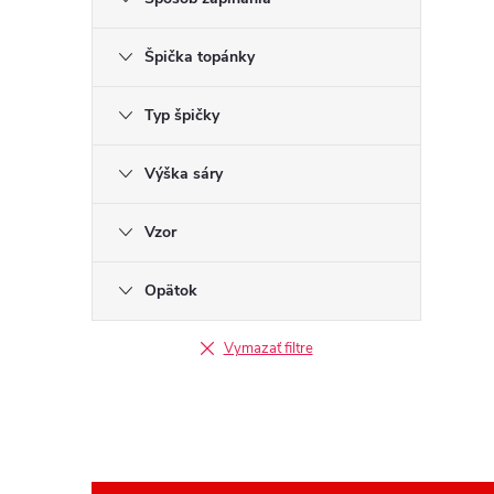
Špička topánky
Typ špičky
Výška sáry
Vzor
Opätok
Vymazať filtre