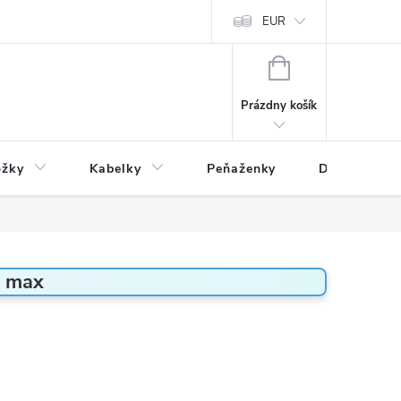
varu
Reklamácia
Podmienky ochrany osobných údajov
EUR
NÁKUPNÝ
KOŠÍK
Prázdny košík
ožky
Kabelky
Peňaženky
Drogéria
a max