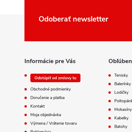
Z
Odoberať newsletter
á
p
ä
t
i
Informácie pre Vás
Obľúben
e
Tenisky
Odstúpiť od zmluvy tu
Balerínky
Obchodné podmienky
Lodičky
Doručenie a platba
Poltopán
Kontakt
Mokasíny
Moja objednávka
Kabelky
Výmena / Vrátenie tovaru
Batohy
Reklamácia