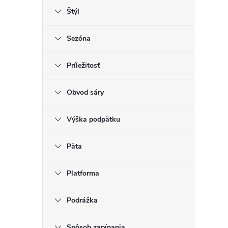
Štýl
Sezóna
Príležitosť
Obvod sáry
Výška podpätku
Päta
Platforma
Podrážka
Spôsob zapínania