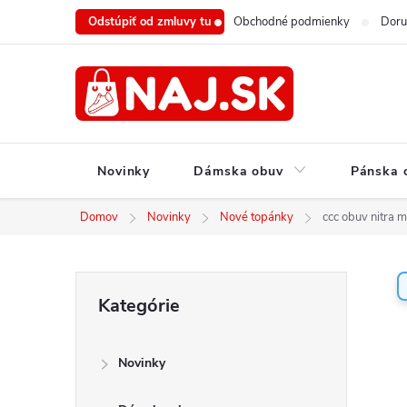
Prejsť
Odstúpiť od zmluvy tu
Obchodné podmienky
Doru
na
obsah
Novinky
Dámska obuv
Pánska 
Domov
Novinky
Nové topánky
ccc obuv nitra 
B
Preskočiť
Kategórie
o
kategórie
č
n
Novinky
ý
p