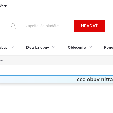
čenie a platba
Kontakt
Moja objednávka
Výmena / Vrátenie to
HĽADAŤ
obuv
Detská obuv
Oblečenie
Pon
max
ccc obuv nitr