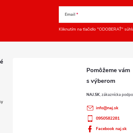
Email
Kliknutím na tlačidlo "ODOBERAŤ" súhl
é
NAJ.SK
ky
info
@
naj.sk
0950582281
Facebook naj.sk