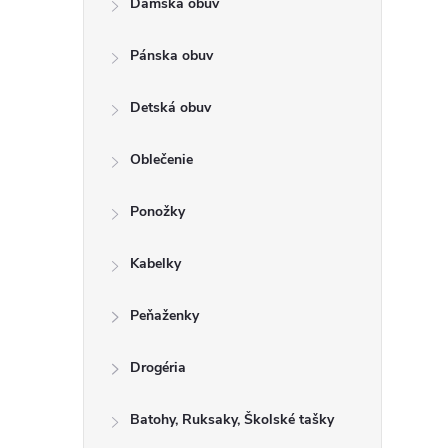
Dámska obuv
a
n
Pánska obuv
e
l
Detská obuv
Oblečenie
Ponožky
Kabelky
Peňaženky
Drogéria
Batohy, Ruksaky, Školské tašky