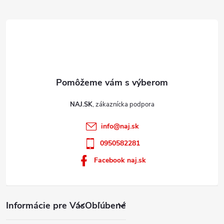
e
v
ý
p
i
s
u
NAJ.SK
info
@
naj.sk
0950582281
Facebook naj.sk
Informácie pre Vás
Obľúbené