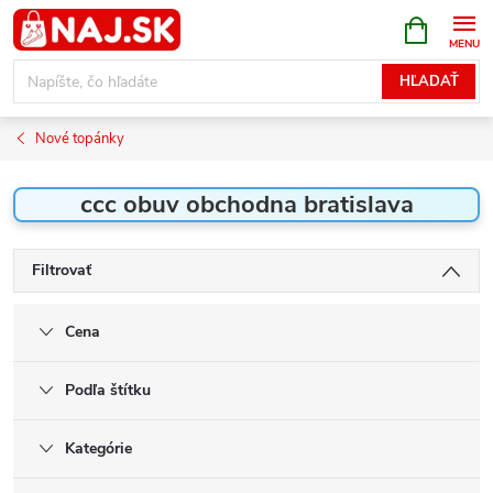
Prejsť
NÁKUPN
KOŠÍK
na
obsah
HĽADAŤ
Nové topánky
ccc obuv obchodna bratislava
Filtrovať
Cena
Podľa štítku
Kategórie