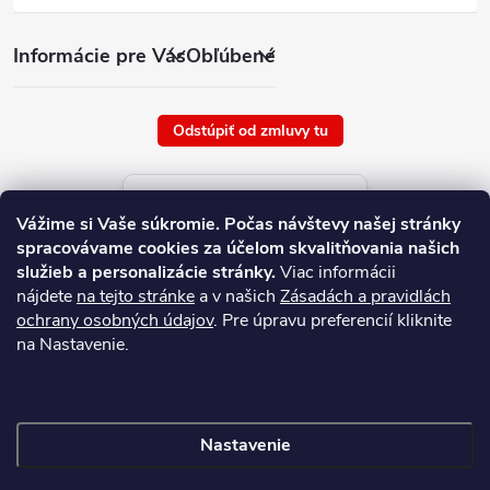
Informácie pre Vás
Obľúbené
Odstúpiť od zmluvy tu
Aktuálne ceny tovaru
Vážime si Vaše súkromie.
Počas návštevy našej stránky
platné od : 10/8/2026
spracovávame cookies za účelom skvalitňovania našich
služieb a personalizácie stránky.
Viac informácii
nájdete
na tejto stránke
a v našich
Zásadách a pravidlách
ochrany osobných údajov
. Pre úpravu preferencií kliknite
na Nastavenie.
Nastavenie