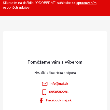
ä
Kliknutím na tlačidlo "ODOBERAŤ" súhlasíte
so
spracovaním
osobných údajov
t
i
e
NAJ.SK
info
@
naj.sk
0950582281
Facebook naj.sk