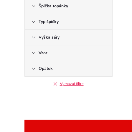
Špička topánky
Typ špičky
Výška sáry
Vzor
Opätok
Vymazať filtre