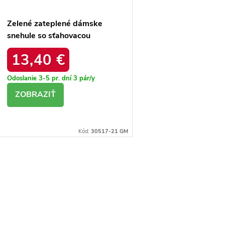
Zelené zateplené dámske
snehule so sťahovacou
šnúrkou Caellita 6433 GREEN
13,40 €
Odoslanie 3-5 pr. dní
3 pár/y
DETAIL
Kód:
30517-21 GM
O