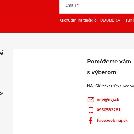
Email
Kliknutím na tlačidlo "ODOBERAŤ" súhl
é
NAJ.SK
ky
info
@
naj.sk
0950582281
Facebook naj.sk