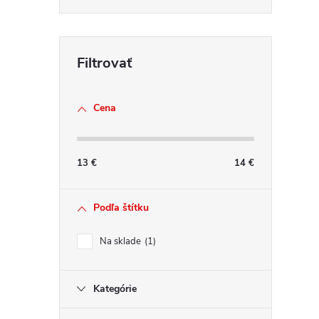
a
c
i
e
p
r
Cena
v
k
y
13
€
14
€
v
ý
Podľa štítku
p
i
Na sklade
1
s
u
Kategórie