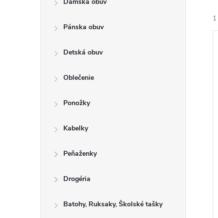
Dámska obuv
a
e
1
n
n
Pánska obuv
e
i
ý
l
Detská obuv
e
i
Oblečenie
r
s
o
Ponožky
r
u
o
Kabelky
k
t
u
Peňaženky
o
k
v
t
Drogéria
o
Batohy, Ruksaky, Školské tašky
v