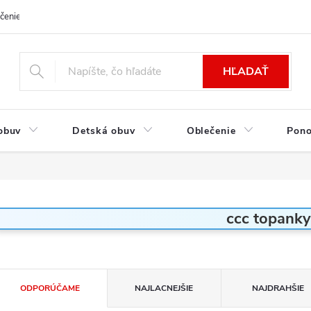
čenie a platba
Kontakt
Moja objednávka
Výmena / Vrátenie to
HĽADAŤ
obuv
Detská obuv
Oblečenie
Pon
ccc topanky
R
ODPORÚČAME
NAJLACNEJŠIE
NAJDRAHŠIE