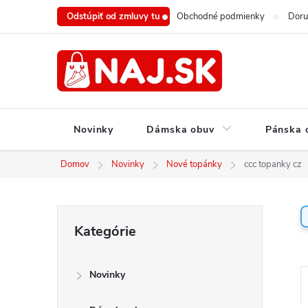
Prejsť
Odstúpiť od zmluvy tu
Obchodné podmienky
Doru
na
obsah
Novinky
Dámska obuv
Pánska 
Domov
Novinky
Nové topánky
ccc topanky cz
B
Preskočiť
Kategórie
o
kategórie
č
n
Novinky
ý
a
p