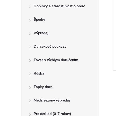
Doplnky a starostlivosť o obuv
Šperky
Výpredaj
Darčekové poukazy
Tovar s rýchlym doručením
Rúška
Topky dnes
v
Medzisezóný výpredaj
l
á
Pre deti od (0-7 rokov)
d