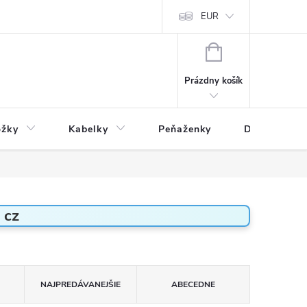
varu
Reklamácia
Podmienky ochrany osobných údajov
EUR
NÁKUPNÝ
KOŠÍK
Prázdny košík
ožky
Kabelky
Peňaženky
Drogéria
 cz
NAJPREDÁVANEJŠIE
ABECEDNE