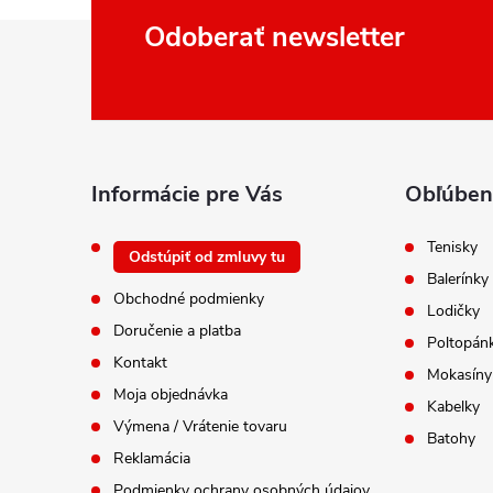
Z
Odoberať newsletter
á
p
ä
t
i
Informácie pre Vás
Obľúben
e
Tenisky
Odstúpiť od zmluvy tu
Balerínky
Obchodné podmienky
Lodičky
Doručenie a platba
Poltopán
Kontakt
Mokasíny
Moja objednávka
Kabelky
Výmena / Vrátenie tovaru
Batohy
Reklamácia
Podmienky ochrany osobných údajov