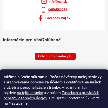
info
@
naj.sk
0950582281
Facebook naj.sk
Informácie pre Vás
Obľúbené
Odstúpiť od zmluvy tu
Aktuálne ceny tovaru
Vážime si Vaše súkromie.
Počas návštevy našej stránky
platné od : 7/8/2026
spracovávame cookies za účelom skvalitňovania našich
služieb a personalizácie stránky.
Viac informácii
nájdete
na tejto stránke
a v našich
Zásadách a pravidlách
ochrany osobných údajov
. Pre úpravu preferencií kliknite
na Nastavenie.