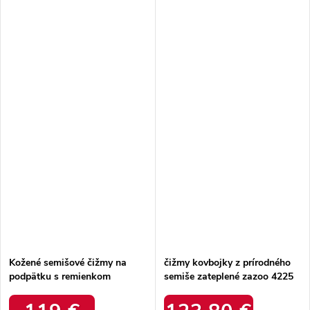
Kožené semišové čižmy na
čižmy kovbojky z prírodného
podpätku s remienkom
semiše zateplené zazoo 4225
zateplené zazoo 70156
bordové / 4225 BORDO
bordové / 70156
ZAMSZ