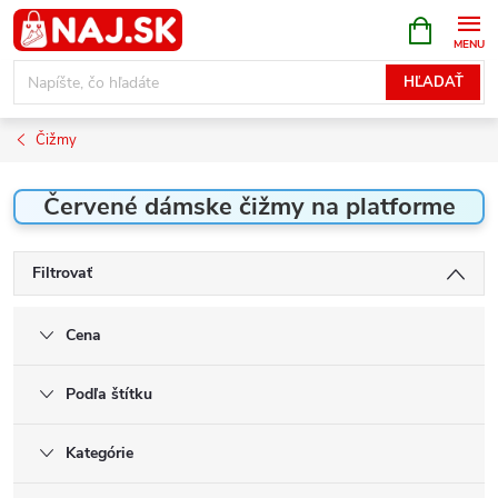
Prejsť
NÁKUPN
KOŠÍK
na
obsah
HĽADAŤ
Čižmy
Červené dámske čižmy na platforme
Filtrovať
Cena
Podľa štítku
Kategórie