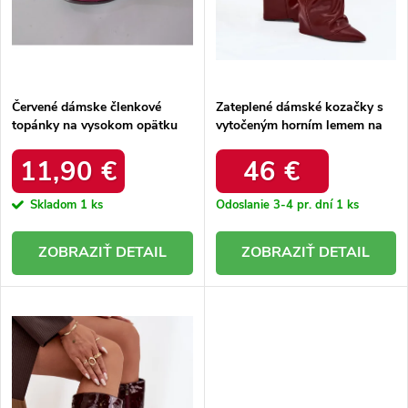
k
t
t
o
o
v
v
Červené dámske členkové
Zateplené dámské kozačky s
topánky na vysokom opätku
vytočeným horním lemem na
kód produktu 1100-42WI
podpatku bordó Elivira
11,90 €
46 €
Skladom
1 ks
Odoslanie 3-4 pr. dní
1 ks
DETAIL
DETAIL