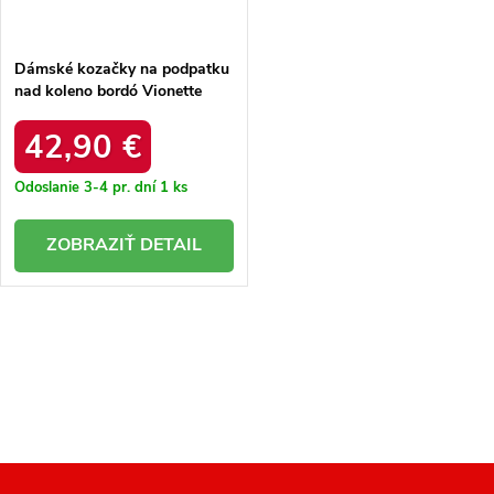
Dámské kozačky na podpatku
nad koleno bordó Vionette
42,90 €
Odoslanie 3-4 pr. dní
1 ks
DETAIL
O
v
l
á
d
a