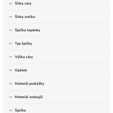
Šírka sáry
Šírka zvršku
Špička topánky
Typ špičky
Výška sáry
Opätok
Materiál podrážky
Materiál vonkajší
Špička