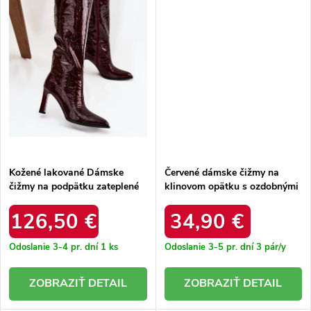
Kožené lakované Dámske
Červené dámske čižmy na
čižmy na podpätku zateplené
klinovom opätku s ozdobnými
d&a cr52-716 bordové / CR52-
prackami Toadera E8677
716 WINE
WINE RED
126,50 €
34,90 €
Odoslanie 3-4 pr. dní
1 ks
Odoslanie 3-5 pr. dní
3 pár/y
DETAIL
DETAIL