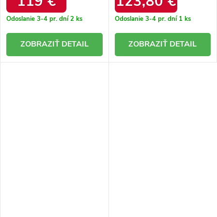
119 €
123,80 €
W.BORDO+CN
Odoslanie 3-4 pr. dní
2 ks
Odoslanie 3-4 pr. dní
1 ks
DETAIL
DETAIL