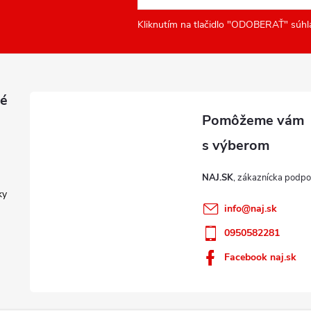
Kliknutím na tlačidlo "ODOBERAŤ" súhl
é
NAJ.SK
ky
info
@
naj.sk
0950582281
Facebook naj.sk