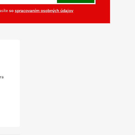
asíte
so
spracovaním osobných údajov