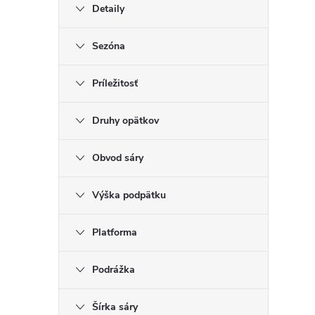
Detaily
Sezóna
Príležitosť
Druhy opätkov
Obvod sáry
Výška podpätku
Platforma
Podrážka
Šírka sáry