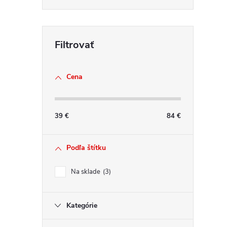
a
c
i
e
p
r
Cena
v
k
y
39
€
84
€
v
ý
Podľa štítku
p
i
Na sklade
3
s
u
Kategórie