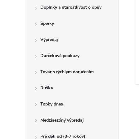
Doplnky a starostlivosť o obuv
Šperky
Výpredaj
Darčekové poukazy
Tovar s rýchlym doručením
Rúška
Topky dnes
v
Medzisezóný výpredaj
l
á
Pre deti od (0-7 rokov)
d