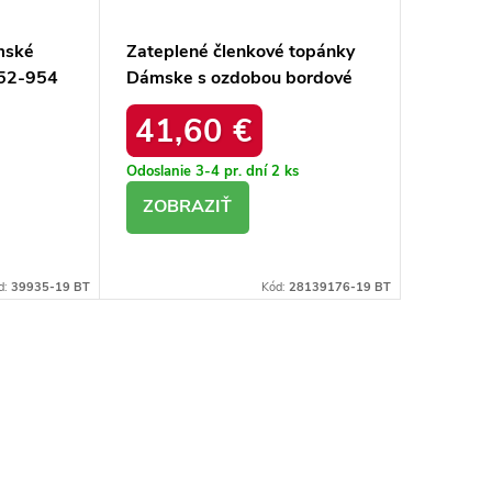
mské
Zateplené členkové topánky
Z52-954
Dámske s ozdobou bordové
melisse / 5808 WINE RED
41,60 €
Odoslanie 3-4 pr. dní
2 ks
DETAIL
d:
39935-19 BT
Kód:
28139176-19 BT