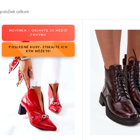
d
položiek celkom
V
NOVINKA – OBJAVTE JU MEDZI
PRVÝMI!
p
p
POSLEDNÉ KUSY- ZÍSKAJTE ICH
KÝM MÔŽETE!
p
d
d