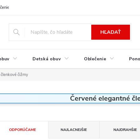
čenie a platba
Kontakt
Moja objednávka
Výmena / Vrátenie to
HĽADAŤ
obuv
Detská obuv
Oblečenie
Pon
 členkové čižmy
Červené elegantné čl
R
ODPORÚČAME
NAJLACNEJŠIE
NAJDRAHŠIE