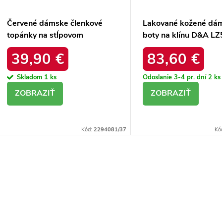
Červené dámske členkové
Lakované kožené dá
topánky na stĺpovom
boty na klínu D&A L
podpätku s prírodnou
bordó
39,90 €
83,60 €
koženou vložkou, kód
produktu 05262-08/00-1
Skladom
1 ks
Odoslanie 3-4 pr. dní
2 ks
RED
DETAIL
DETAIL
Kód:
2294081/37
Kó
O