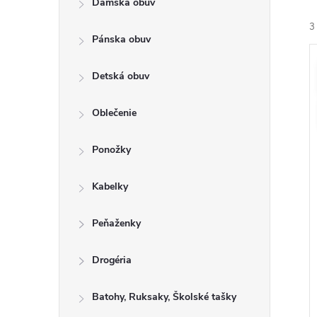
Dámska obuv
a
e
3
n
n
Pánska obuv
e
i
ý
l
Detská obuv
e
i
Oblečenie
r
s
o
Ponožky
r
u
o
Kabelky
k
t
u
Peňaženky
o
k
v
t
Drogéria
o
Batohy, Ruksaky, Školské tašky
v