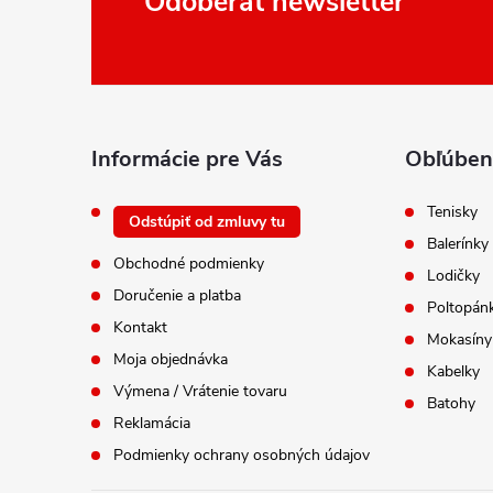
Odoberať newsletter
á
p
ä
t
i
Informácie pre Vás
Obľúben
e
Tenisky
Odstúpiť od zmluvy tu
Balerínky
Obchodné podmienky
Lodičky
Doručenie a platba
Poltopán
Kontakt
Mokasíny
Moja objednávka
Kabelky
Výmena / Vrátenie tovaru
Batohy
Reklamácia
Podmienky ochrany osobných údajov