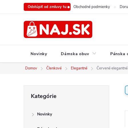
Prejsť
Odstúpiť od zmluvy tu
Obchodné podmienky
Doru
na
obsah
Novinky
Dámska obuv
Pánska 
Domov
Členkové
Elegantné
Červené elegantné
B
Preskočiť
Kategórie
o
kategórie
č
n
Novinky
ý
a
p