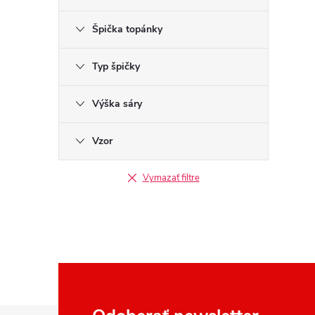
Špička topánky
Typ špičky
Výška sáry
Vzor
Vymazať filtre
Z