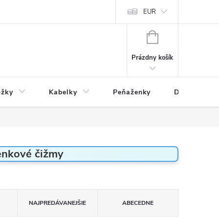
varu
Reklamácia
Podmienky ochrany osobných údajov
EUR
NÁKUPNÝ
KOŠÍK
Prázdny košík
ožky
Kabelky
Peňaženky
Drogéria
enkové čižmy
NAJPREDÁVANEJŠIE
ABECEDNE