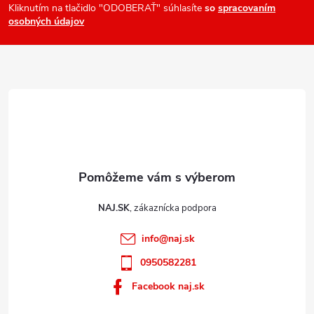
ä
Kliknutím na tlačidlo "ODOBERAŤ" súhlasíte
so
spracovaním
osobných údajov
t
i
e
NAJ.SK
info
@
naj.sk
0950582281
Facebook naj.sk