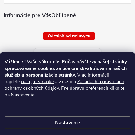
Informácie pre Vás
Obľúbené
Odstúpiť od zmluvy tu
Aktuálne ceny tovaru
Vážime si Vaše súkromie.
Počas návštevy našej stránky
platné od : 8/8/2026
spracovávame cookies za účelom skvalitňovania našich
služieb a personalizácie stránky.
Viac informácii
nájdete
na tejto stránke
a v našich
Zásadách a pravidlách
ochrany osobných údajov
. Pre úpravu preferencií kliknite
na Nastavenie.
Nastavenie