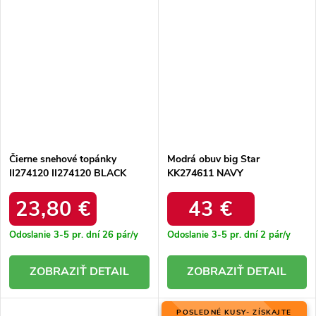
Čierne snehové topánky
Modrá obuv big Star
II274120 II274120 BLACK
KK274611 NAVY
23,80 €
43 €
Odoslanie 3-5 pr. dní
26 pár/y
Odoslanie 3-5 pr. dní
2 pár/y
DETAIL
DETAIL
POSLEDNÉ KUSY- ZÍSKAJTE