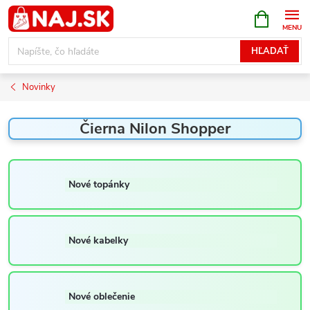
Prejsť
NÁKUPN
KOŠÍK
na
obsah
HĽADAŤ
Novinky
Čierna Nilon Shopper
Nové topánky
Nové kabelky
Nové oblečenie