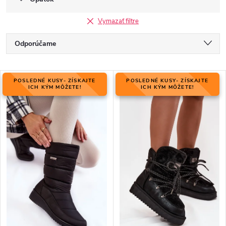
Vymazať filtre
R
Odporúčame
a
Najlacnejšie
d
V
e
POSLEDNÉ KUSY- ZÍSKAJTE
POSLEDNÉ KUSY- ZÍSKAJTE
Najdrahšie
ý
ICH KÝM MÔŽETE!
ICH KÝM MÔŽETE!
n
p
Najpredávanejšie
i
i
e
Abecedne
s
p
p
r
r
o
o
d
d
u
u
k
k
t