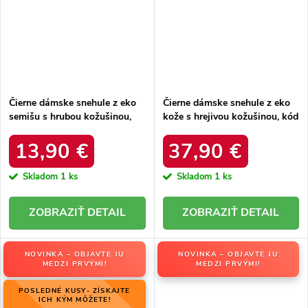
Čierne dámske snehule z eko
Čierne dámske snehule z eko
semišu s hrubou kožušinou,
kože s hrejivou kožušinou, kód
kód produktu 20213-4A
produktu DFSH370011
BLACK
BLACK
13,90 €
37,90 €
Skladom
1 ks
Skladom
1 ks
DETAIL
DETAIL
NOVINKA – OBJAVTE JU
NOVINKA – OBJAVTE JU
MEDZI PRVÝMI!
MEDZI PRVÝMI!
POSLEDNÉ KUSY- ZÍSKAJTE
ICH KÝM MÔŽETE!