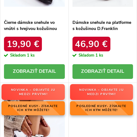
t
o
o
v
v
Čierne dámske snehule vo
Dámske snehule na platforme
vnútri s hrejivou kožušinou
s kožušinou D.Franklin
zateplené kód 22SN26-5028
DFSH37005 Čierne
BLACK
19,90 €
46,90 €
Skladom
1 ks
Skladom
1 ks
DETAIL
DETAIL
NOVINKA – OBJAVTE JU
NOVINKA – OBJAVTE JU
MEDZI PRVÝMI!
MEDZI PRVÝMI!
POSLEDNÉ KUSY- ZÍSKAJTE
POSLEDNÉ KUSY- ZÍSKAJTE
ICH KÝM MÔŽETE!
ICH KÝM MÔŽETE!