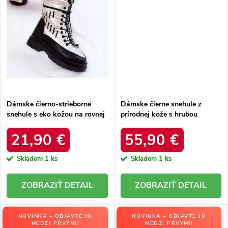
Dámske čierno-strieborné
Dámske čierne snehule z
snehule s eko kožou na rovnej
prírodnej kože s hrubou
podrážke, kód produktu 23-
podrážkou a zateplením, kód
34586 SREBRNY
produktu OO274A206
21,90 €
55,90 €
Skladom
1 ks
Skladom
1 ks
DETAIL
DETAIL
NOVINKA – OBJAVTE JU
NOVINKA – OBJAVTE JU
MEDZI PRVÝMI!
MEDZI PRVÝMI!