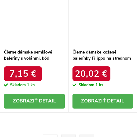
Čierne dámske semišové
Čierne dámske kožené
baleríny s volánmi, kód
balerínky Filippo na strednom
produktu NJSK C8086NE
podpätku, kód produktu NJSK
DS1394/20B
7,15 €
20,02 €
Skladom
1 ks
Skladom
1 ks
DETAIL
DETAIL
O
v