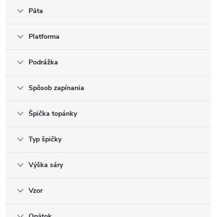
Päta
Platforma
Podrážka
Spôsob zapínania
Špička topánky
Typ špičky
Výška sáry
Vzor
Opätok