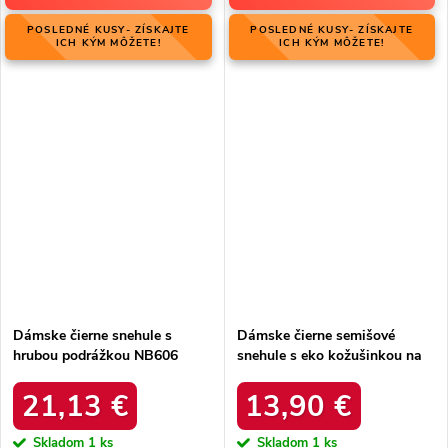
POSLEDNÉ KUSY- ZÍSKAJTE
POSLEDNÉ KUSY- ZÍSKAJTE
ICH KÝM MÔŽETE!
ICH KÝM MÔŽETE!
Dámske čierne snehule s
Dámske čierne semišové
hrubou podrážkou NB606
snehule s eko kožušinkou na
BLACK
zimu, kód produktu 20213-4A
BLACK
21,13 €
13,90 €
Skladom
1 ks
Skladom
1 ks