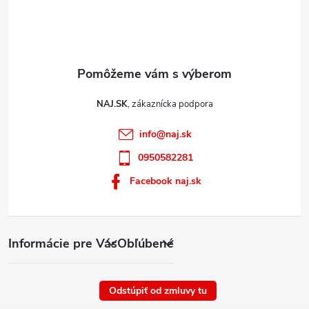
u
NAJ.SK
info
@
naj.sk
0950582281
Facebook naj.sk
Informácie pre Vás
Obľúbené
Odstúpiť od zmluvy tu