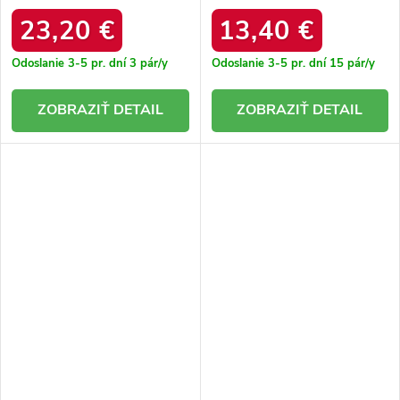
KK274614 906 BLACK
vyšívaným vzorom Greene.
MC-39 BLACK
23,20 €
13,40 €
Odoslanie 3-5 pr. dní
3 pár/y
Odoslanie 3-5 pr. dní
15 pár/y
DETAIL
DETAIL