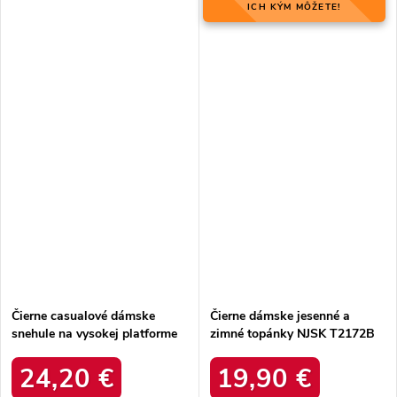
ICH KÝM MÔŽETE!
Čierne casualové dámske
Čierne dámske jesenné a
snehule na vysokej platforme
zimné topánky NJSK T2172B
Thaisa SJ24017 BLACK
24,20 €
19,90 €