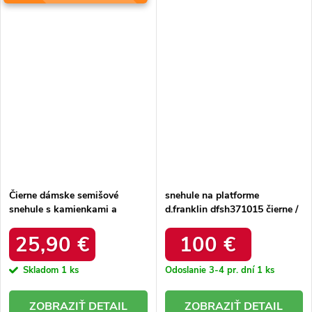
Čierne dámske semišové
snehule na platforme
snehule s kamienkami a
d.franklin dfsh371015 čierne /
kožušinkou, kód produktu
DFSH371015 BLACK
W8009 BLACK
25,90 €
100 €
Skladom
1 ks
Odoslanie 3-4 pr. dní
1 ks
DETAIL
DETAIL