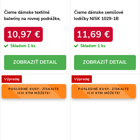
Čierne dámske textilné
Čierne dámske semišové
baleríny na rovnej podrážke,
lodičky NJSK 1029-1B
kód produktu NJSK LL-230B
10,97 €
11,69 €
Skladom
1 ks
Skladom
1 ks
DETAIL
DETAIL
Výpredaj
Výpredaj
POSLEDNÉ KUSY- ZÍSKAJTE
POSLEDNÉ KUSY- ZÍSKAJTE
ICH KÝM MÔŽETE!
ICH KÝM MÔŽETE!