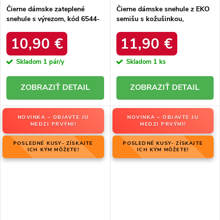
Čierne dámske zateplené
Čierne dámske snehule z EKO
snehule s výrezom, kód 6544-
semišu s kožušinkou,
21
platforma, M563 BLACK
10,90 €
11,90 €
Skladom
1 pár/y
Skladom
1 ks
DETAIL
DETAIL
NOVINKA – OBJAVTE JU
NOVINKA – OBJAVTE JU
MEDZI PRVÝMI!
MEDZI PRVÝMI!
POSLEDNÉ KUSY- ZÍSKAJTE
POSLEDNÉ KUSY- ZÍSKAJTE
ICH KÝM MÔŽETE!
ICH KÝM MÔŽETE!