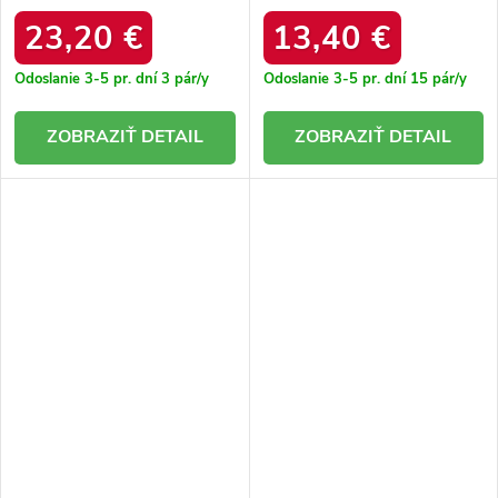
KK274614 906 BLACK
vyšívaným vzorom Greene.
MC-39 BLACK
23,20 €
13,40 €
Odoslanie 3-5 pr. dní
3 pár/y
Odoslanie 3-5 pr. dní
15 pár/y
DETAIL
DETAIL