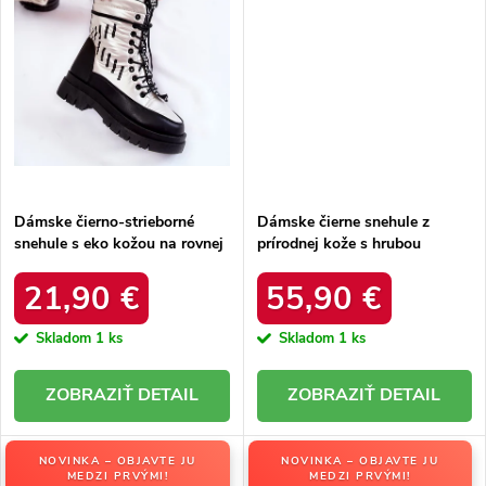
Dámske čierno-strieborné
Dámske čierne snehule z
snehule s eko kožou na rovnej
prírodnej kože s hrubou
podrážke, kód produktu 23-
podrážkou a zateplením, kód
34586 SREBRNY
produktu OO274A206
21,90 €
55,90 €
Skladom
1 ks
Skladom
1 ks
DETAIL
DETAIL
NOVINKA – OBJAVTE JU
NOVINKA – OBJAVTE JU
MEDZI PRVÝMI!
MEDZI PRVÝMI!