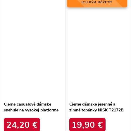
ICH KÝM MÔŽETE!
Čierne casualové dámske
Čierne dámske jesenné a
snehule na vysokej platforme
zimné topánky NJSK T2172B
Thaisa SJ24017 BLACK
24,20 €
19,90 €