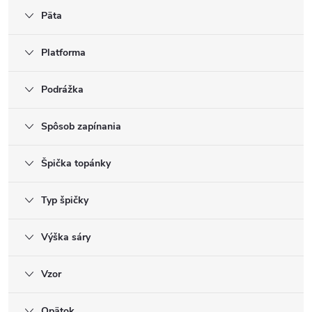
Päta
Platforma
Podrážka
Spôsob zapínania
Špička topánky
Typ špičky
Výška sáry
Vzor
Opätok