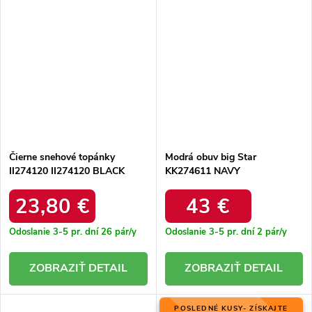
Čierne snehové topánky
Modrá obuv big Star
II274120 II274120 BLACK
KK274611 NAVY
23,80 €
43 €
Odoslanie 3-5 pr. dní
26 pár/y
Odoslanie 3-5 pr. dní
2 pár/y
DETAIL
DETAIL
POSLEDNÉ KUSY- ZÍSKAJTE