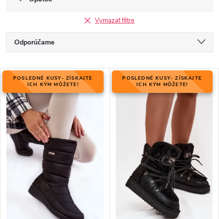
Vymazať filtre
R
Odporúčame
a
Najlacnejšie
d
V
e
POSLEDNÉ KUSY- ZÍSKAJTE
POSLEDNÉ KUSY- ZÍSKAJTE
Najdrahšie
ý
ICH KÝM MÔŽETE!
ICH KÝM MÔŽETE!
n
p
Najpredávanejšie
i
i
e
Abecedne
s
p
p
r
r
o
o
d
d
u
u
k
k
t