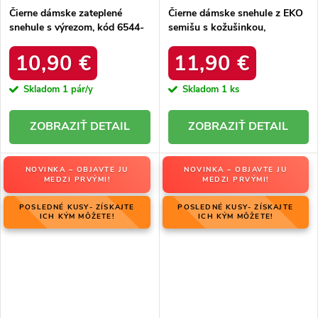
Čierne dámske zateplené
Čierne dámske snehule z EKO
snehule s výrezom, kód 6544-
semišu s kožušinkou,
21
platforma, M563 BLACK
10,90 €
11,90 €
Skladom
1 pár/y
Skladom
1 ks
DETAIL
DETAIL
NOVINKA – OBJAVTE JU
NOVINKA – OBJAVTE JU
MEDZI PRVÝMI!
MEDZI PRVÝMI!
POSLEDNÉ KUSY- ZÍSKAJTE
POSLEDNÉ KUSY- ZÍSKAJTE
ICH KÝM MÔŽETE!
ICH KÝM MÔŽETE!