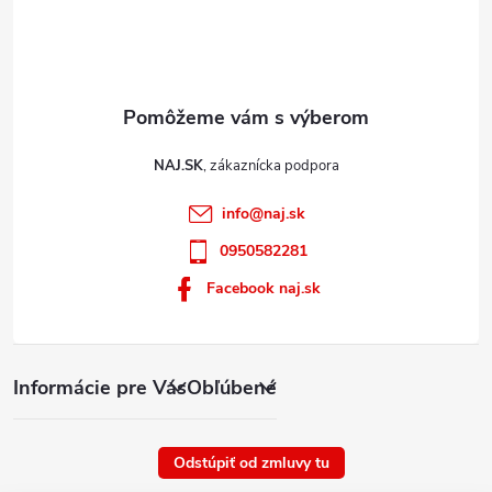
u
NAJ.SK
info
@
naj.sk
0950582281
Facebook naj.sk
Informácie pre Vás
Obľúbené
Odstúpiť od zmluvy tu