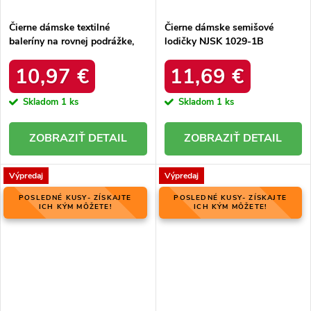
Čierne dámske textilné
Čierne dámske semišové
baleríny na rovnej podrážke,
lodičky NJSK 1029-1B
kód produktu NJSK LL-230B
10,97 €
11,69 €
Skladom
1 ks
Skladom
1 ks
DETAIL
DETAIL
Výpredaj
Výpredaj
POSLEDNÉ KUSY- ZÍSKAJTE
POSLEDNÉ KUSY- ZÍSKAJTE
ICH KÝM MÔŽETE!
ICH KÝM MÔŽETE!