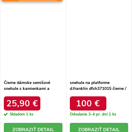
Čierne dámske semišové
snehule na platforme
snehule s kamienkami a
d.franklin dfsh371015 čierne /
kožušinkou, kód produktu
DFSH371015 BLACK
W8009 BLACK
25,90 €
100 €
Skladom
1 ks
Odoslanie 3-4 pr. dní
1 ks
DETAIL
DETAIL