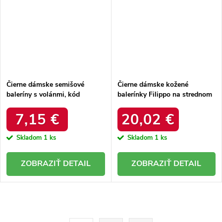
Čierne dámske semišové
Čierne dámske kožené
baleríny s volánmi, kód
balerínky Filippo na strednom
produktu NJSK C8086NE
podpätku, kód produktu NJSK
DS1394/20B
7,15 €
20,02 €
Skladom
1 ks
Skladom
1 ks
DETAIL
DETAIL
O
v