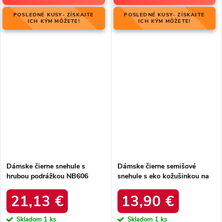
POSLEDNÉ KUSY- ZÍSKAJTE
POSLEDNÉ KUSY- ZÍSKAJTE
ICH KÝM MÔŽETE!
ICH KÝM MÔŽETE!
Dámske čierne snehule s
Dámske čierne semišové
hrubou podrážkou NB606
snehule s eko kožušinkou na
BLACK
zimu, kód produktu 20213-4A
BLACK
21,13 €
13,90 €
Skladom
1 ks
Skladom
1 ks