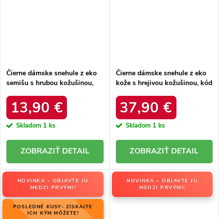
Čierne dámske snehule z eko
Čierne dámske snehule z eko
semišu s hrubou kožušinou,
kože s hrejivou kožušinou, kód
kód produktu 20213-4A
produktu DFSH370011
BLACK
BLACK
13,90 €
37,90 €
Skladom
1 ks
Skladom
1 ks
DETAIL
DETAIL
NOVINKA – OBJAVTE JU
NOVINKA – OBJAVTE JU
MEDZI PRVÝMI!
MEDZI PRVÝMI!
POSLEDNÉ KUSY- ZÍSKAJTE
ICH KÝM MÔŽETE!