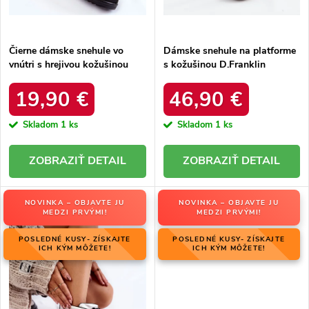
t
o
o
v
v
Čierne dámske snehule vo
Dámske snehule na platforme
vnútri s hrejivou kožušinou
s kožušinou D.Franklin
zateplené kód 22SN26-5028
DFSH37005 Čierne
BLACK
19,90 €
46,90 €
Skladom
1 ks
Skladom
1 ks
DETAIL
DETAIL
NOVINKA – OBJAVTE JU
NOVINKA – OBJAVTE JU
MEDZI PRVÝMI!
MEDZI PRVÝMI!
POSLEDNÉ KUSY- ZÍSKAJTE
POSLEDNÉ KUSY- ZÍSKAJTE
ICH KÝM MÔŽETE!
ICH KÝM MÔŽETE!