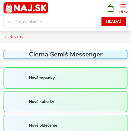
Prejsť
NÁKUPN
KOŠÍK
na
obsah
HĽADAŤ
Novinky
Čierna Semiš Messenger
Nové topánky
Nové kabelky
Nové oblečenie