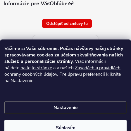
Informácie pre Vás
Obľúbené
Odstúpiť od zmluvy tu
Aktuálne ceny tovaru
Vážime si Vaše súkromie.
Počas návštevy našej stránky
platné od : 8/8/2026
spracovávame cookies za účelom skvalitňovania našich
služieb a personalizácie stránky.
Viac informácii
nájdete
na tejto stránke
a v našich
Zásadách a pravidlách
ochrany osobných údajov
. Pre úpravu preferencií kliknite
na Nastavenie.
Nastavenie
Copyright 2026
NAJ.SK
. Všetky práva vyhradené.
Súhlasím