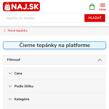
Prejsť
NÁKUPN
KOŠÍK
na
obsah
HĽADAŤ
Nové topánky
Čierne topánky na platforme
Filtrovať
Cena
Podľa štítku
Kategórie