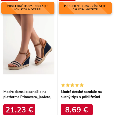
POSLEDNÉ KUSY- ZÍSKAJTE
POSLEDNÉ KUSY- ZÍSKAJTE
ICH KÝM MÔŽETE!
ICH KÝM MÔŽETE!
Modré dámske sandále na
Modré detské sandále na
platforme Primavera, jar/leto,
suchý zips s približnými
kód produktu NJSK 9068BL
dĺžkami vložiek 11-24,5 cm,
kód produktu G-D11201B-
21,23 €
8,69 €
A1LT.BL