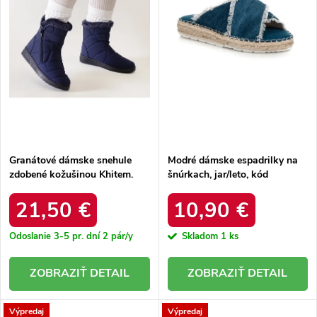
r
o
o
d
d
u
u
k
k
t
t
o
o
v
v
Granátové dámske snehule
Modré dámske espadrilky na
zdobené kožušinou Khitem.
šnúrkach, jar/leto, kód
BL24051 NAVY
produktu NJSK 6137-11BL
21,50 €
10,90 €
Odoslanie 3-5 pr. dní
2 pár/y
Skladom
1 ks
DETAIL
DETAIL
Výpredaj
Výpredaj