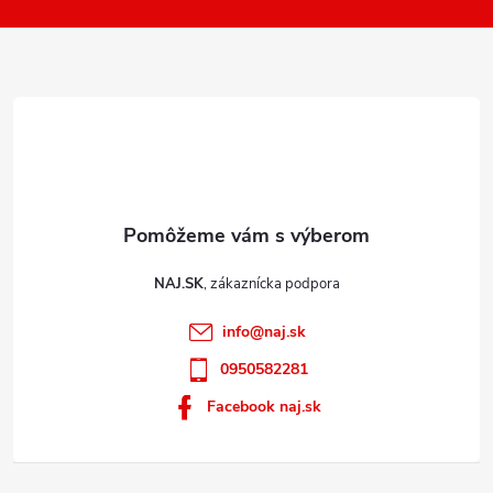
k
i
y
e
v
ý
p
i
s
u
NAJ.SK
info
@
naj.sk
0950582281
Facebook naj.sk