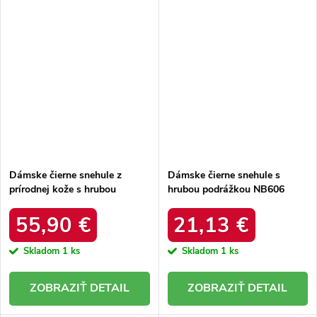
Dámske čierne snehule z
Dámske čierne snehule s
prírodnej kože s hrubou
hrubou podrážkou NB606
podrážkou a zateplením, kód
BLACK
produktu OO274A206
55,90 €
21,13 €
Skladom
1 ks
Skladom
1 ks
DETAIL
DETAIL