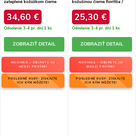
zateplené kožúškom čierne
kožušinou čierne fiorittia /
aziara / 8933 BLACK
24SN02-8000 BLACK
34,60 €
25,30 €
Odoslanie 3-4 pr. dní
1 ks
Odoslanie 3-4 pr. dní
1 ks
DETAIL
DETAIL
NOVINKA – OBJAVTE JU
NOVINKA – OBJAVTE JU
MEDZI PRVÝMI!
MEDZI PRVÝMI!
POSLEDNÉ KUSY- ZÍSKAJTE
POSLEDNÉ KUSY- ZÍSKAJTE
ICH KÝM MÔŽETE!
ICH KÝM MÔŽETE!