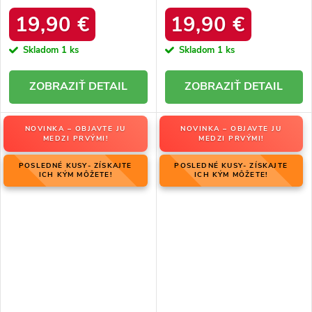
zateplenie, kód produktu
kožušinou, kód produktu
HY845 BLACK
20216-4F LIGHT BEIGE
19,90 €
19,90 €
Skladom
1 ks
Skladom
1 ks
DETAIL
DETAIL
NOVINKA – OBJAVTE JU
NOVINKA – OBJAVTE JU
MEDZI PRVÝMI!
MEDZI PRVÝMI!
POSLEDNÉ KUSY- ZÍSKAJTE
POSLEDNÉ KUSY- ZÍSKAJTE
ICH KÝM MÔŽETE!
ICH KÝM MÔŽETE!