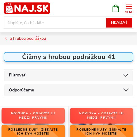
Prejsť
NÁKUPN
KOŠÍK
na
obsah
HĽADAŤ
S hrubou podrážkou
Čižmy s hrubou podrážkou 41
Filtrovať
R
Odporúčame
a
Najlacnejšie
d
V
e
NOVINKA – OBJAVTE JU
NOVINKA – OBJAVTE JU
Najdrahšie
ý
MEDZI PRVÝMI!
MEDZI PRVÝMI!
n
p
Najpredávanejšie
i
POSLEDNÉ KUSY- ZÍSKAJTE
POSLEDNÉ KUSY- ZÍSKAJTE
i
ICH KÝM MÔŽETE!
ICH KÝM MÔŽETE!