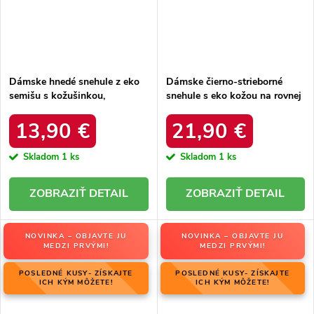
Dámske hnedé snehule z eko
Dámske čierno-strieborné
semišu s kožušinkou,
snehule s eko kožou na rovnej
platforma – 20219-4K
podrážke, kód produktu 23-
LEOPARD
34586 SREBRNY
13,90 €
21,90 €
Skladom
1 ks
Skladom
1 ks
DETAIL
DETAIL
NOVINKA – OBJAVTE JU
NOVINKA – OBJAVTE JU
MEDZI PRVÝMI!
MEDZI PRVÝMI!
POSLEDNÉ KUSY- ZÍSKAJTE
POSLEDNÉ KUSY- ZÍSKAJTE
ICH KÝM MÔŽETE!
ICH KÝM MÔŽETE!