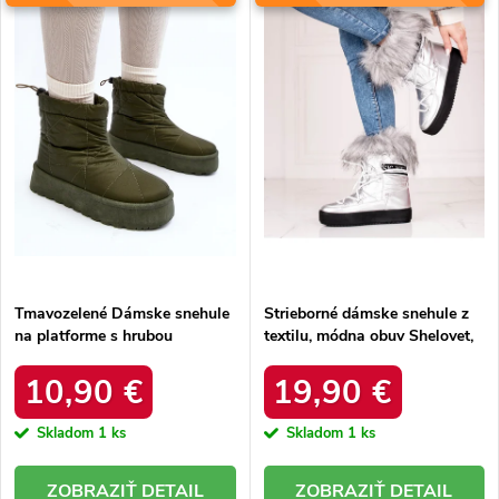
e
Abecedne
s
p
p
r
r
o
o
d
d
u
u
k
k
t
t
o
o
v
v
Tmavozelené Dámske snehule
Strieborné dámske snehule z
na platforme s hrubou
textilu, módna obuv Shelovet,
podrážkou a zateplením, kód
kód produktu HY801-19S
produktu VL226P GREEN
10,90 €
19,90 €
Skladom
1 ks
Skladom
1 ks
DETAIL
DETAIL