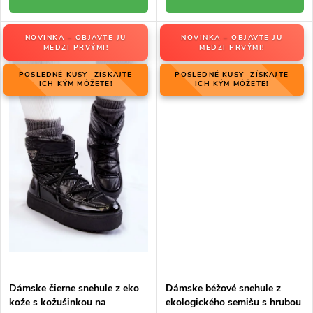
NOVINKA – OBJAVTE JU
NOVINKA – OBJAVTE JU
MEDZI PRVÝMI!
MEDZI PRVÝMI!
POSLEDNÉ KUSY- ZÍSKAJTE
POSLEDNÉ KUSY- ZÍSKAJTE
ICH KÝM MÔŽETE!
ICH KÝM MÔŽETE!
Dámske čierne snehule z eko
Dámske béžové snehule z
kože s kožušinkou na
ekologického semišu s hrubou