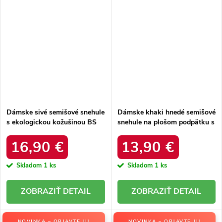
Dámske sivé semišové snehule
Dámske khaki hnedé semišové
s ekologickou kožušinou BS
snehule na plošom podpätku s
EE24417 GREY
hrubou podrážkou, kód
produktu OO274A098
16,90 €
13,90 €
Skladom
1 ks
Skladom
1 ks
DETAIL
DETAIL
NOVINKA – OBJAVTE JU
NOVINKA – OBJAVTE JU