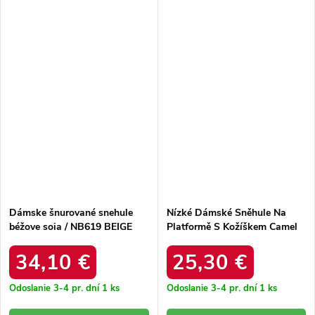
Dámske šnurované snehule
Nízké Dámské Sněhule Na
béžove soia / NB619 BEIGE
Platformě S Kožíškem Camel
Neathren
34,10 €
25,30 €
Odoslanie 3-4 pr. dní
1 ks
Odoslanie 3-4 pr. dní
1 ks