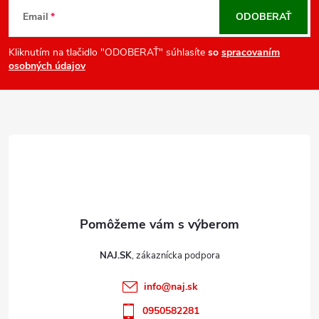
v
á
Email
ODOBERAŤ
k
p
y
ä
Kliknutím na tlačidlo "ODOBERAŤ" súhlasíte
so
spracovaním
v
osobných údajov
t
ý
i
p
e
i
s
u
NAJ.SK
info
@
naj.sk
0950582281