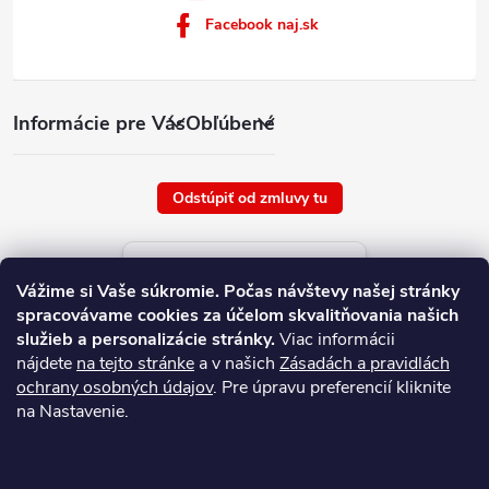
Facebook naj.sk
Informácie pre Vás
Obľúbené
Odstúpiť od zmluvy tu
Aktuálne ceny tovaru
Vážime si Vaše súkromie.
Počas návštevy našej stránky
platné od : 8/8/2026
spracovávame cookies za účelom skvalitňovania našich
služieb a personalizácie stránky.
Viac informácii
nájdete
na tejto stránke
a v našich
Zásadách a pravidlách
ochrany osobných údajov
. Pre úpravu preferencií kliknite
na Nastavenie.