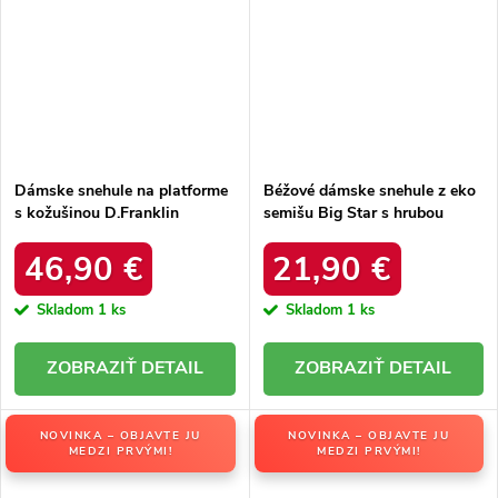
Dámske snehule na platforme
Béžové dámske snehule z eko
s kožušinou D.Franklin
semišu Big Star s hrubou
DFSH37005 Čierne
podrážkou kód produktu
OO274A107
46,90 €
21,90 €
Skladom
1 ks
Skladom
1 ks
DETAIL
DETAIL
NOVINKA – OBJAVTE JU
NOVINKA – OBJAVTE JU
MEDZI PRVÝMI!
MEDZI PRVÝMI!