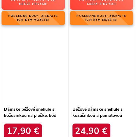
MEDZI PRVÝMI!
MEDZI PRVÝMI!
POSLEDNÉ KUSY- ZÍSKAJTE
POSLEDNÉ KUSY- ZÍSKAJTE
ICH KÝM MÔŽETE!
ICH KÝM MÔŽETE!
Dámske béžové snehule s
Béžové dámske snehule s
kožušinkou na ploške, kód
kožušinkou a pamäťovou
8909 BEIGE
stielkou MEMORY FOAM
SYSTEM, kód produktu
17,90 €
24,90 €
II274263 BEIGE