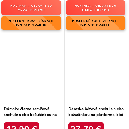
NOVINKA – OBJAVTE JU
NOVINKA – OBJAVTE JU
MEDZI PRVÝMI!
MEDZI PRVÝMI!
POSLEDNÉ KUSY- ZÍSKAJTE
POSLEDNÉ KUSY- ZÍSKAJTE
ICH KÝM MÔŽETE!
ICH KÝM MÔŽETE!
Dámske čierne semišové
Dámske béžové snehule s eko
snehule s eko kožušinkou na
kožušinkou na platforme, kód
zimu, kód produktu 20213-4A
produktu MM274380 BEŻ
BLACK