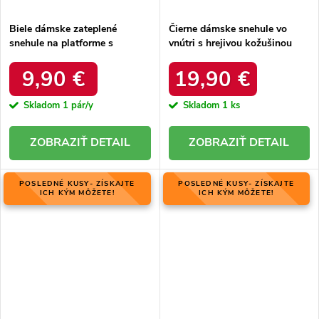
Biele dámske zateplené
Čierne dámske snehule vo
snehule na platforme s
vnútri s hrejivou kožušinou
okrúhlou špičkou Inna TX5002
zateplené kód 22SN26-5028
WHITE
BLACK
9,90 €
19,90 €
Skladom
1 pár/y
Skladom
1 ks
DETAIL
DETAIL
POSLEDNÉ KUSY- ZÍSKAJTE
POSLEDNÉ KUSY- ZÍSKAJTE
ICH KÝM MÔŽETE!
ICH KÝM MÔŽETE!