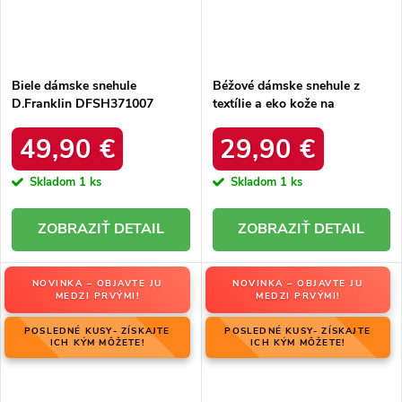
Biele dámske snehule
Béžové dámske snehule z
D.Franklin DFSH371007
textílie a eko kože na
WHITE s hrejivou kožušinou a
platforme a rovnej podrážke,
slip-on zapínaním
kód produktu C-277 BEIGE
49,90 €
29,90 €
Skladom
1 ks
Skladom
1 ks
DETAIL
DETAIL
NOVINKA – OBJAVTE JU
NOVINKA – OBJAVTE JU
MEDZI PRVÝMI!
MEDZI PRVÝMI!
POSLEDNÉ KUSY- ZÍSKAJTE
POSLEDNÉ KUSY- ZÍSKAJTE
ICH KÝM MÔŽETE!
ICH KÝM MÔŽETE!