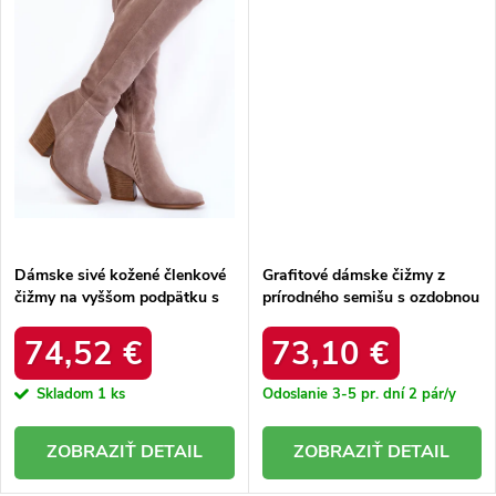
Dámske sivé kožené členkové
Grafitové dámske čižmy z
čižmy na vyššom podpätku s
prírodného semišu s ozdobnou
mušketovým lemom, kód
špičkou Charlie DKZ7234/25
produktu 2833
GRAFITOWY
74,52 €
73,10 €
CAPPUC.WELUR
Skladom
1 ks
Odoslanie 3-5 pr. dní
2 pár/y
DETAIL
DETAIL