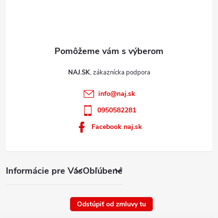
p
i
s
u
NAJ.SK
info
@
naj.sk
0950582281
Facebook naj.sk
Informácie pre Vás
Obľúbené
Odstúpiť od zmluvy tu