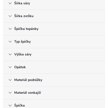
Šírka sáry
Šírka zvršku
Špička topánky
Typ špičky
Výška sáry
Opätok
Materiál podrážky
Materiál vonkajší
Špička