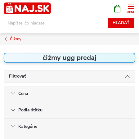
Prejsť
NÁKUPN
KOŠÍK
na
obsah
HĽADAŤ
Čižmy
čižmy ugg predaj
Filtrovať
Cena
Podľa štítku
Kategórie