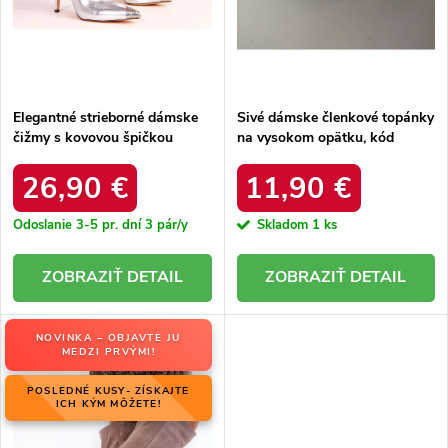
k
t
t
o
o
v
v
Elegantné strieborné dámske
Sivé dámske členkové topánky
čižmy s kovovou špičkou
na vysokom opätku, kód
Janisa K387 SILVER
produktu 99-240G
26,90 €
11,90 €
Odoslanie 3-5 pr. dní
3 pár/y
Skladom
1 ks
DETAIL
DETAIL
NOVINKA – OBJAVTE JU
MEDZI PRVÝMI!
POSLEDNÉ KUSY- ZÍSKAJTE
ICH KÝM MÔŽETE!