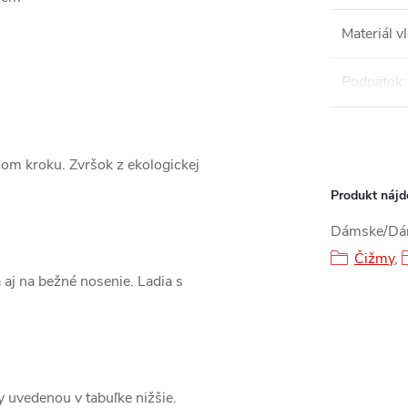
Materiál v
Podpätok
:
ždom kroku. Zvršok z ekologickej
Produkt nájde
Dámske/Dá
Čižmy
,
aj na bežné nosenie. Ladia s
ky uvedenou v tabuľke nižšie.