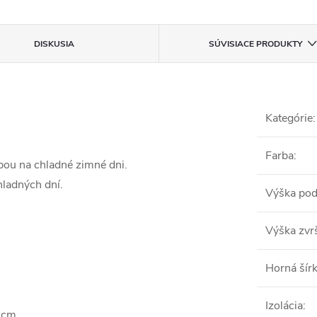
DISKUSIA
SÚVISIACE PRODUKTY
Kategórie
:
Farba
:
bou na chladné zimné dni.
hladných dní.
Výška pod
Výška zvr
Horná šír
Izolácia
:
3 cm