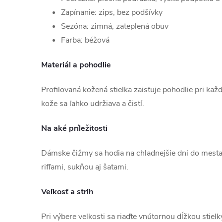
Zapínanie: zips, bez podšívky
Sezóna: zimná, zateplená obuv
Farba: béžová
Materiál a pohodlie
Profilovaná kožená stielka zaisťuje pohodlie pri ka
kože sa ľahko udržiava a čistí.
Na aké príležitosti
Dámske čižmy sa hodia na chladnejšie dni do mesta 
rifľami, sukňou aj šatami.
Veľkosť a strih
Pri výbere veľkosti sa riaďte vnútornou dĺžkou stiel