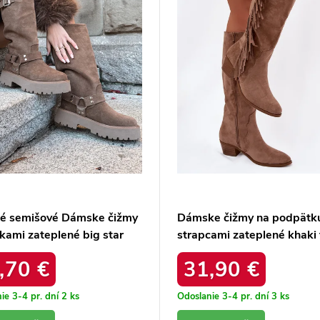
é semišové Dámske čižmy
Dámske čižmy na podpätk
kami zateplené big star
strapcami zateplené khaki f
a182 béžove /
/ 1155 KHAKI
,70 €
31,90 €
ie 3-4 pr. dní
2 ks
Odoslanie 3-4 pr. dní
3 ks