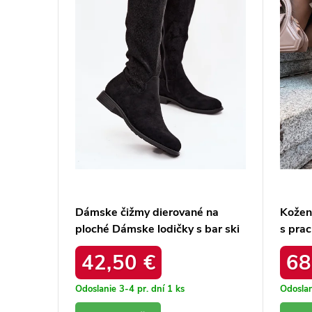
ku s
Dámske čižmy dierované na
Kožen
 /
ploché Dámske lodičky s bar ski
s prac
hy52 534 čierne / HY52-534
oo274
42,50 €
68
BLACK
Odoslanie 3-4 pr. dní
1 ks
Odoslan