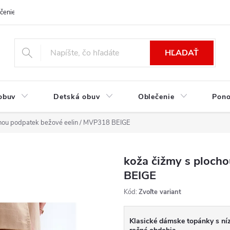
čenie a platba
Kontakt
Moja objednávka
Výmena / Vrátenie to
HĽADAŤ
obuv
Detská obuv
Oblečenie
Pon
chou podpatek bežové eelin / MVP318 BEIGE
koža čižmy s ploch
BEIGE
Kód:
Zvoľte variant
Klasické dámske topánky s ní