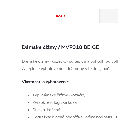
POPIS
Dámske čižmy / MVP318 BEIGE
Dámske čižmy (kozačky) sú teplou a pohodlnou voľ
Zateplené vyhotovenie udrží nohy v teple aj počas c
Vlastnosti a vyhotovenie
Typ: dámske čižmy (kozačky)
Zvršok: ekologická koža
Stielka: kožená
Podrážka: plochá podrážka, výška podpätku 