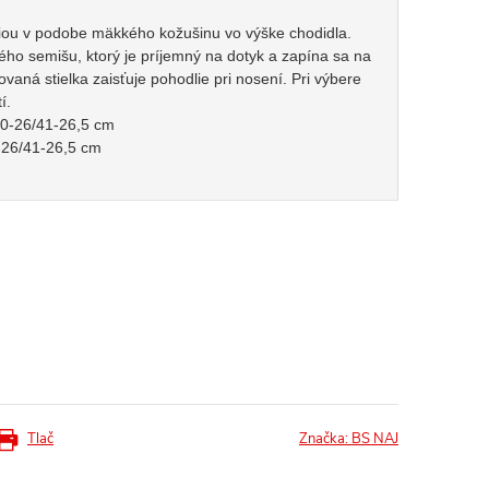
iou v podobe mäkkého kožušinu vo výške chodidla.
ého semišu, ktorý je príjemný na dotyk a zapína sa na
lovaná stielka zaisťuje pohodlie pri nosení. Pri výbere
tí.
40-26/41-26,5 cm
-26/41-26,5 cm
Tlač
Značka:
BS NAJ