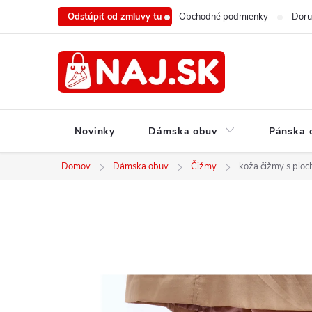
Prejsť
Odstúpiť od zmluvy tu
Obchodné podmienky
Doru
na
obsah
Novinky
Dámska obuv
Pánska 
Domov
Dámska obuv
Čižmy
koža čižmy s plo