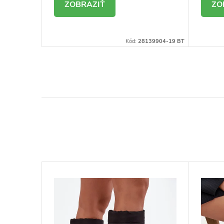
DETAIL
D
8140473-B BT
Kód:
28139904-19 BT