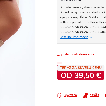
ročné obdobia.
Sú vybavené výstužou a izolác
Svršok je vyrobený z ekologick
zips po celej dĺžke. Mäkká, izo
veľkosti použite tabuľku veľkos
36-23/37-24/38-24,5/39-25,5/
36-23/37-24/38-24,5/39-25/40
Detailné informácie
Možnosti doručenia
TERAZ ZA SKVELÚ CENU
OD
39,50 €
Jednotková
cena:
Opýtať sa
Strážiť