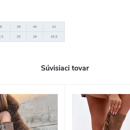
8
39
40
41
,5
25
26
26,5
Súvisiaci tovar