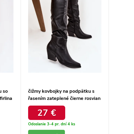
u so
čižmy kovbojky na podpätku s
Dámske 
irlina
řasením zateplené čierne rosvian
ohnutý
/ ML392 BLACK
zlatými
27 €
45,
čokoládo
7677A
Odoslanie 3-4 pr. dní
4 ks
Odoslanie