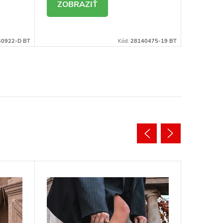
DETAIL
DE
40922-D BT
Kód:
28140475-19 BT