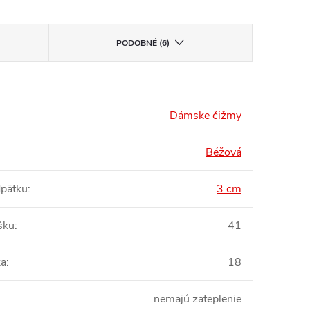
PODOBNÉ (6)
Dámske čižmy
Béžová
pätku
:
3 cm
šku
:
41
ka
:
18
nemajú zateplenie