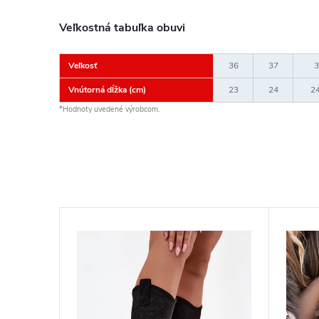
Veľkostná tabuľka obuvi
Veľkosť
36
37
3
Vnútorná dĺžka (cm)
23
24
24
*Hodnoty uvedené výrobcom.