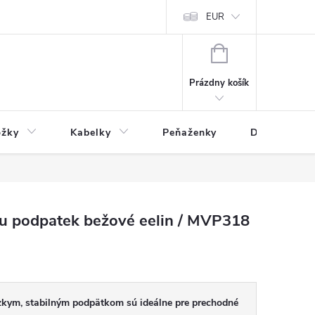
varu
Reklamácia
Podmienky ochrany osobných údajov
EUR
NÁKUPNÝ
KOŠÍK
Prázdny košík
ožky
Kabelky
Peňaženky
Drogéria
ou podpatek bežové eelin / MVP318
zkym, stabilným podpätkom sú ideálne pre prechodné