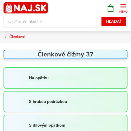
Prejsť
NÁKUPN
KOŠÍK
na
obsah
HĽADAŤ
Členkové
Členkové čižmy 37
Na opätku
S hrubou podrážkou
S ihlovým opätkom