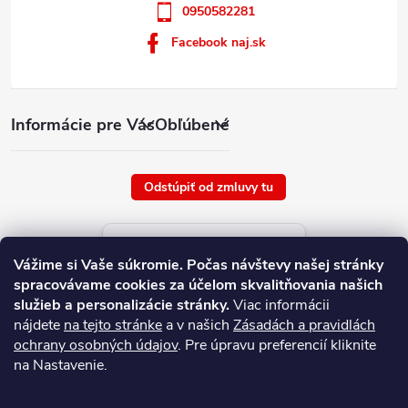
0950582281
Facebook naj.sk
Informácie pre Vás
Obľúbené
Odstúpiť od zmluvy tu
Aktuálne ceny tovaru
Vážime si Vaše súkromie.
Počas návštevy našej stránky
platné od : 8/8/2026
spracovávame cookies za účelom skvalitňovania našich
služieb a personalizácie stránky.
Viac informácii
nájdete
na tejto stránke
a v našich
Zásadách a pravidlách
ochrany osobných údajov
. Pre úpravu preferencií kliknite
na Nastavenie.