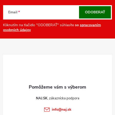
Z
i
á
e
Email
ODOBERAŤ
p
p
r
ä
Kliknutím na tlačidlo "ODOBERAŤ" súhlasíte
so
spracovaním
osobných údajov
v
t
k
i
y
e
v
ý
p
i
s
u
NAJ.SK
info
@
naj.sk