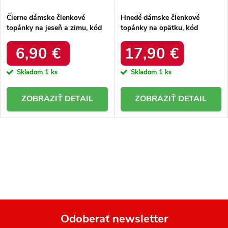
v
Čierne dámske členkové
Hnedé dámske členkové
topánky na jeseň a zimu, kód
topánky na opätku, kód
produktu NJSK 2026B
produktu X808BR
6,90 €
17,90 €
Skladom
1 ks
Skladom
1 ks
DETAIL
DETAIL
O
v
l
á
d
a
Odoberať newsletter
c