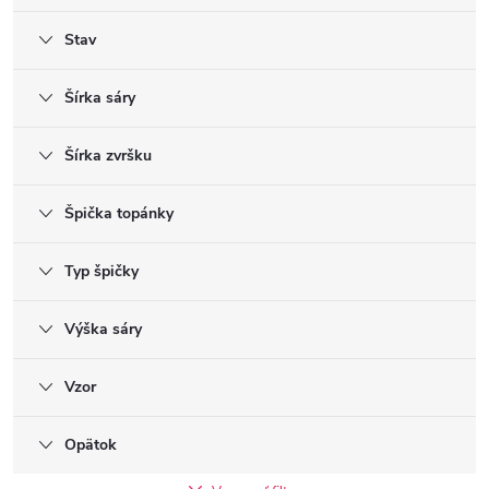
Stav
Šírka sáry
Šírka zvršku
Špička topánky
Typ špičky
Výška sáry
Vzor
Opätok