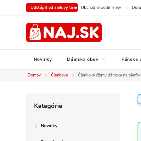
Prejsť
Odstúpiť od zmluvy tu
Obchodné podmienky
Doru
na
obsah
Novinky
Dámska obuv
Pánska 
Domov
Členkové
Členkové čižmy dámske na platfo
B
Preskočiť
Kategórie
o
kategórie
č
n
Novinky
ý
p