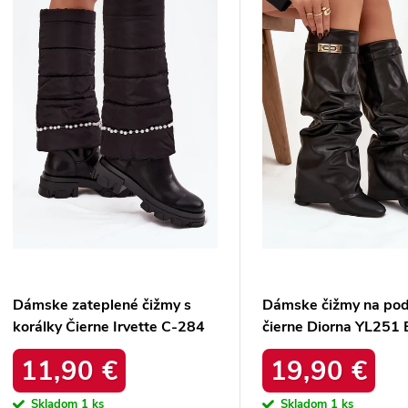
p
d
d
Dámske zateplené čižmy s
Dámske čižmy na po
korálky Čierne Irvette C-284
čierne Diorna YL251 
Black
11,90 €
19,90 €
Skladom
1 ks
Skladom
1 ks