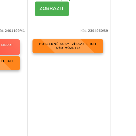
DETAIL
ód:
2401199/41
Kód:
2394960/39
POSLEDNÉ KUSY- ZÍSKAJTE ICH
 MEDZI
KÝM MÔŽETE!
JTE ICH