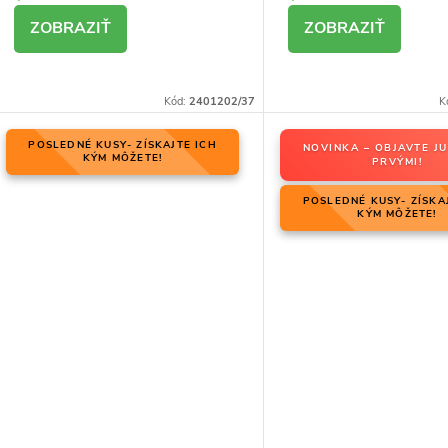
DETAIL
DETAIL
Kód:
2401202/37
K
POSLEDNÉ KUSY- ZÍSKAJTE ICH
NOVINKA – OBJAVTE JU
KÝM MÔŽETE!
PRVÝMI!
POSLEDNÉ KUSY- ZÍSKA
KÝM MÔŽETE!