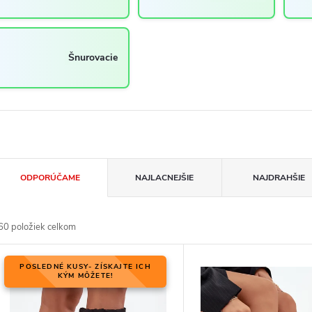
Šnurovacie
R
ODPORÚČAME
NAJLACNEJŠIE
NAJDRAHŠIE
d
60
položiek celkom
V
POSLEDNÉ KUSY- ZÍSKAJTE ICH
KÝM MÔŽETE!
p
p