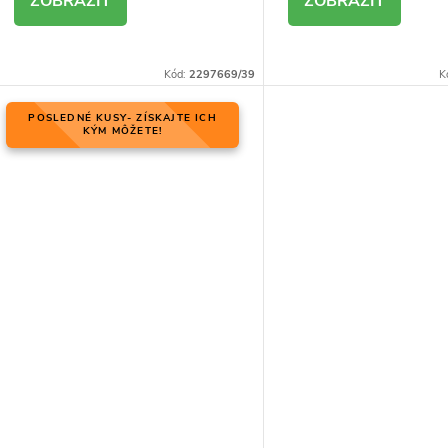
DETAIL
DETAIL
Kód:
2297669/39
K
POSLEDNÉ KUSY- ZÍSKAJTE ICH
KÝM MÔŽETE!