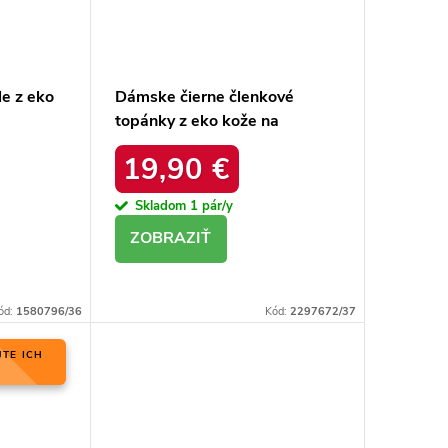
e z eko
Dámske čierne členkové
topánky z eko kože na
uktu
širokom podpätku, kód
19,90 €
produktu 4218
Skladom
1 pár/y
DETAIL
ód:
1580796/36
Kód:
2297672/37
JTE ICH