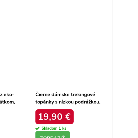
z eko-
Čierne dámske trekingové
ätkom,
topánky s nízkou podrážkou,
5 BLACK
softshell, vetruodolné, kód
19,90 €
produktu 2147B
Skladom
1 ks