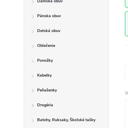
Dámska obuv
a
n
Pánska obuv
e
l
Detská obuv
Oblečenie
Ponožky
a
Kabelky
Peňaženky
e
1
n
Drogéria
i
ý
e
Batohy, Ruksaky, Školské tašky
i