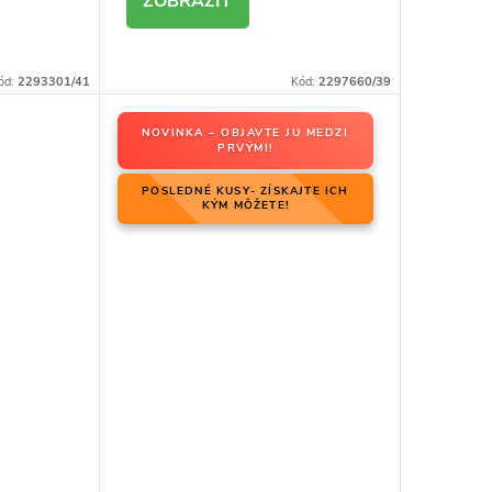
DETAIL
ód:
2293301/41
Kód:
2297660/39
NOVINKA – OBJAVTE JU MEDZI
PRVÝMI!
POSLEDNÉ KUSY- ZÍSKAJTE ICH
KÝM MÔŽETE!