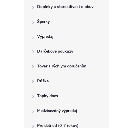
r
s
Doplnky a starostlivosť o obuv
o
r
Šperky
u
o
k
Výpredaj
t
u
o
Darčekové poukazy
k
v
t
Tovar s rýchlym doručením
o
v
Rúška
Topky dnes
Medzisezóný výpredaj
Pre deti od (0-7 rokov)