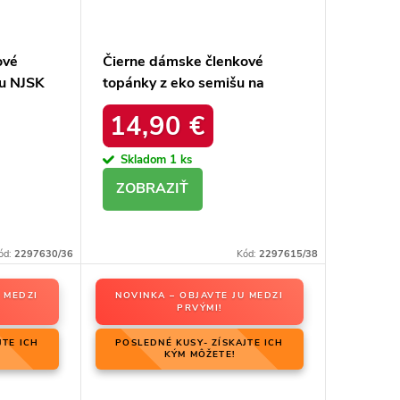
ové
Čierne dámske členkové
tu NJSK
topánky z eko semišu na
stĺpovom podpätku s vnútorne
14,90 €
zateplenou obuvníckym
filcom, kód produktu M708
Skladom
1 ks
BLACK
DETAIL
ód:
2297630/36
Kód:
2297615/38
 MEDZI
NOVINKA – OBJAVTE JU MEDZI
PRVÝMI!
JTE ICH
POSLEDNÉ KUSY- ZÍSKAJTE ICH
KÝM MÔŽETE!