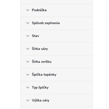
Podrážka
Spôsob zapínania
Stav
Šírka sáry
Šírka zvršku
Špička topánky
Typ špičky
Výška sáry