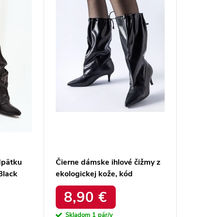
dpätku
Čierne dámske ihlové čižmy z
Black
ekologickej kože, kód
produktu 1335 Black
8,90 €
Skladom
1 pár/y