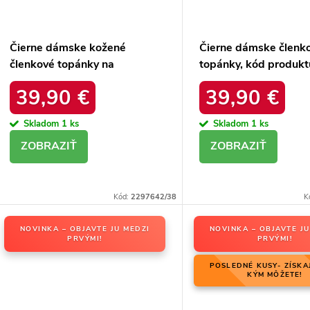
Čierne dámske kožené
Čierne dámske členk
členkové topánky na
topánky, kód produk
podpätku Laura Messi, kód
2591 028 BLK
39,90 €
39,90 €
produktu NJSK 1879 BLK
Skladom
1 ks
Skladom
1 ks
DETAIL
DETAIL
Kód:
2297642/38
K
NOVINKA – OBJAVTE JU MEDZI
NOVINKA – OBJAVTE JU
PRVÝMI!
PRVÝMI!
POSLEDNÉ KUSY- ZÍSKA
KÝM MÔŽETE!