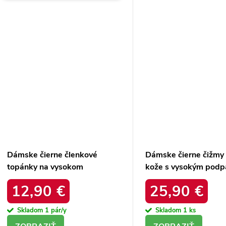
Dámske čierne členkové
Dámske čierne čižmy 
topánky na vysokom
kože s vysokým podp
podpätku, kód produktu KL-
kód produktu RQ50
12,90 €
25,90 €
723
Skladom
1 pár/y
Skladom
1 ks