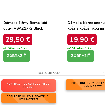
Dámske čižmy čierne kód
Dámske čierne snehul
obuvi ASA217-2 Black
kože s kožušinkou na
zateplenie, kód prod
29,90 €
19,90 €
HY845 BLACK
Skladom
1 ks
Skladom
1 ks
DETAIL
DETAIL
Kód:
2308577/37
K
POSLEDNÉ KUSY- ZÍSKA
NOVINKA – OBJAVTE JU MEDZI
KÝM MÔŽETE!
PRVÝMI!
POSLEDNÉ KUSY- ZÍSKAJTE ICH
KÝM MÔŽETE!