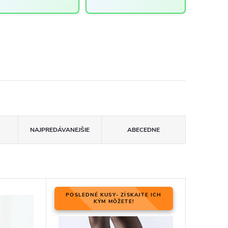
NAJPREDÁVANEJŠIE
ABECEDNE
POSLEDNÉ KUSY- ZÍSKAJTE ICH
KÝM MÔŽETE!