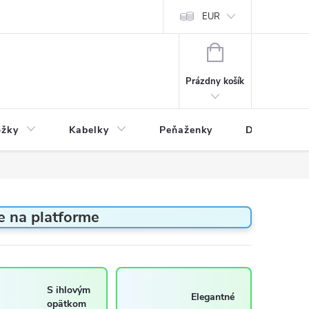
varu
Reklamácia
Podmienky ochrany osobných údajov
EUR
NÁKUPNÝ
KOŠÍK
Prázdny košík
ožky
Kabelky
Peňaženky
Drogéria
 na platforme
S ihlovým
Elegantné
opätkom