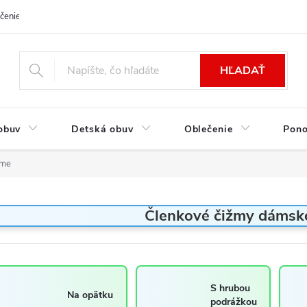
čenie a platba
Kontakt
Moja objednávka
Výmena / Vrátenie to
HĽADAŤ
obuv
Detská obuv
Oblečenie
Pon
rme
Členkové čižmy dámske
S hrubou
Na opätku
podrážkou