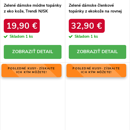
Zelené dámske módne topánky
Zelené dámske členkové
z eko kože, Trendi NJSK
topánky z ekokože na rovnej
VR109GR
podrážke s obuvníckym filcom
ASA198-21 ZIELONY
19,90 €
32,90 €
Skladom
1 ks
Skladom
1 ks
DETAIL
DETAIL
POSLEDNÉ KUSY- ZÍSKAJTE
POSLEDNÉ KUSY- ZÍSKAJTE
ICH KÝM MÔŽETE!
ICH KÝM MÔŽETE!