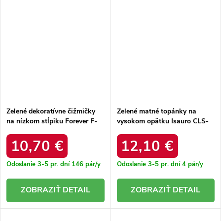
Zelené dekoratívne čižmičky
Zelené matné topánky na
na nízkom stĺpiku Forever F-
vysokom opätku Isauro CLS-
21 GREEN
221 GREEN
10,70 €
12,10 €
Odoslanie 3-5 pr. dní
146 pár/y
Odoslanie 3-5 pr. dní
4 pár/y
DETAIL
DETAIL