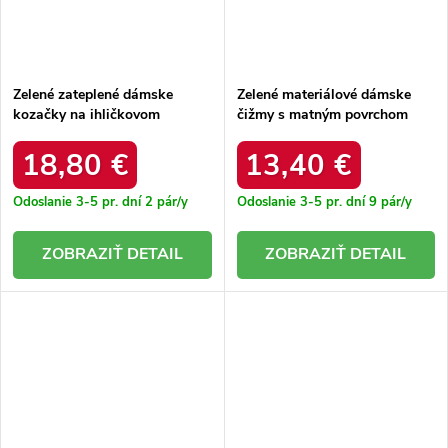
Zelené zateplené dámske
Zelené materiálové dámske
kozačky na ihličkovom
čižmy s matným povrchom
podpätku s elastickým
Scarlett. 68140 GREEN
zvrškom Atari. 9125 GREEN
18,80 €
13,40 €
Odoslanie 3-5 pr. dní
2 pár/y
Odoslanie 3-5 pr. dní
9 pár/y
DETAIL
DETAIL