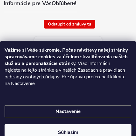
Informácie pre Vás
Obľúbené
Odstúpiť od zmluvy tu
Aktuálne ceny tovaru
Vážime si Vaše súkromie.
Počas návštevy našej stránky
platné od : 6/8/2026
spracovávame cookies za účelom skvalitňovania našich
služieb a personalizácie stránky.
Viac informácii
nájdete
na tejto stránke
a v našich
Zásadách a pravidlách
ochrany osobných údajov
. Pre úpravu preferencií kliknite
na Nastavenie.
Nastavenie
Copyright 2026
NAJ.SK
. Všetky práva vyhradené.
Súhlasím