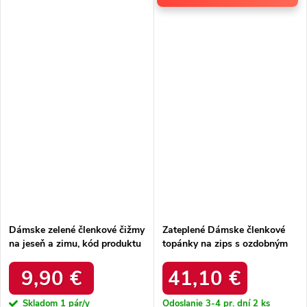
Dámske zelené členkové čižmy
Zateplené Dámske členkové
na jeseň a zimu, kód produktu
topánky na zips s ozdobným
68140 Green
prvkom tmavo zelené roselle /
RMR2501-1 ZIELONY
9,90 €
41,10 €
Skladom
1 pár/y
Odoslanie 3-4 pr. dní
2 ks