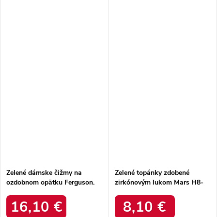
Zelené dámske čižmy na
Zelené topánky zdobené
ozdobnom opätku Ferguson.
zirkónovým lukom Mars H8-
JD2202 GREEN
270 GREEN
16,10 €
8,10 €