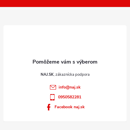
k
i
y
e
v
ý
p
i
s
u
NAJ.SK
info
@
naj.sk
0950582281
Facebook naj.sk