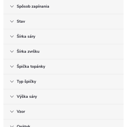
Spôsob zapínania
Stav
Šírka sáry
Šírka zvršku
Špička topánky
Typ špičky
Výška sáry
Vzor
Opätok