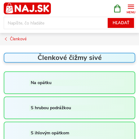
Prejsť
NÁKUPN
KOŠÍK
na
obsah
HĽADAŤ
Členkové
Členkové čižmy sivé
Na opätku
S hrubou podrážkou
S ihlovým opätkom