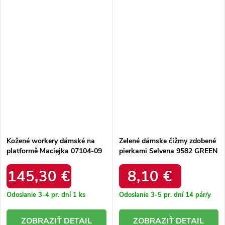
Kožené workery dámské na
Zelené dámske čižmy zdobené
platformě Maciejka 07104-09
pierkami Selvena 9582 GREEN
tmavě zelené
145,30 €
8,10 €
Odoslanie 3-4 pr. dní
1 ks
Odoslanie 3-5 pr. dní
14 pár/y
DETAIL
DETAIL