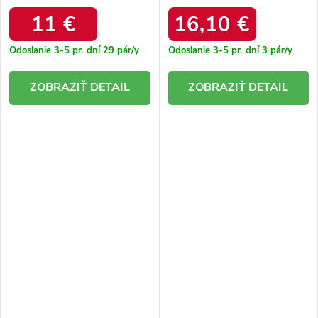
zdobené kamienkami
elastickým zvrškom Flamme.
Fantagaro W2A-AX4001-1
9078 GREEN
11 €
16,10 €
GREEN
Odoslanie 3-5 pr. dní
29 pár/y
Odoslanie 3-5 pr. dní
3 pár/y
DETAIL
DETAIL