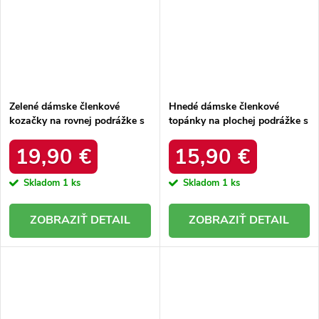
Zelené dámske členkové
Hnedé dámske členkové
kozačky na rovnej podrážke s
topánky na plochej podrážke s
textilným materiálom, s
eko semišovým vrchným
vyšívaným vzorom, kód
materiálom a zapínaním na
19,90 €
15,90 €
produktu C-279 GREEN
zips, kód produktu HY66-66
KHAKI
Skladom
1 ks
Skladom
1 ks
DETAIL
DETAIL