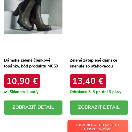
Dámske zelené členkové
Zelené zateplené dámske
topánky, kód produktu M659
snehule so sťahovacou
GREEN
šnúrkou Caellita 6433 GREEN
10,90 €
13,40 €
Skladom
1 pár/y
Odoslanie 3-5 pr. dní
3 pár/y
DETAIL
DETAIL
NOVINKA – OBJAVTE JU
MEDZI PRVÝMI!