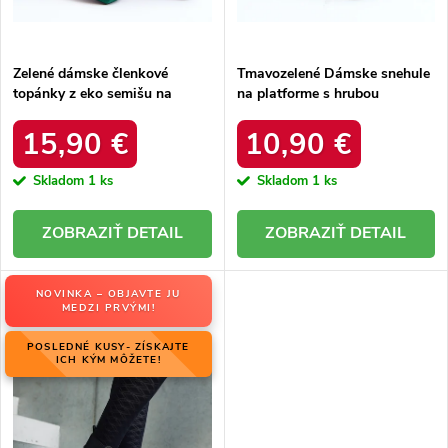
t
o
o
v
v
Zelené dámske členkové
Tmavozelené Dámske snehule
topánky z eko semišu na
na platforme s hrubou
hrubom podpätku s ozdobným
podrážkou a zateplením, kód
zipsom, kód produktu 168-500
produktu VL226P GREEN
15,90 €
10,90 €
GREEN
Skladom
1 ks
Skladom
1 ks
DETAIL
DETAIL
NOVINKA – OBJAVTE JU
MEDZI PRVÝMI!
POSLEDNÉ KUSY- ZÍSKAJTE
ICH KÝM MÔŽETE!