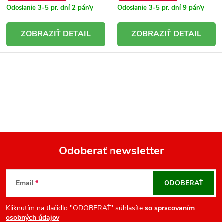
Odoslanie 3-5 pr. dní
2 pár/y
Odoslanie 3-5 pr. dní
9 pár/y
DETAIL
DETAIL
O
v
l
á
d
a
Odoberať newsletter
c
Z
i
á
e
Email
ODOBERAŤ
p
p
r
ä
Kliknutím na tlačidlo "ODOBERAŤ" súhlasíte
so
spracovaním
osobných údajov
v
t