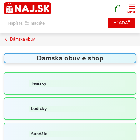
Prejsť
NÁKUPN
KOŠÍK
na
obsah
HĽADAŤ
Dámska obuv
Damska obuv e shop
Tenisky
Lodičky
Sandále