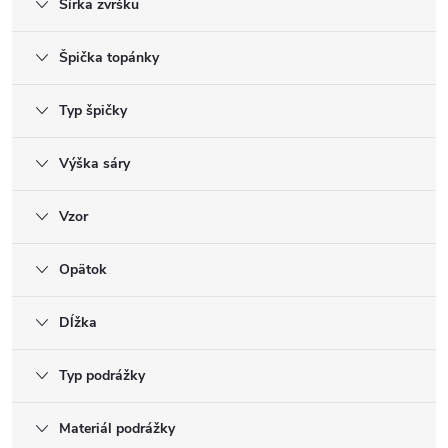
Šírka zvršku
Špička topánky
Typ špičky
Výška sáry
Vzor
Opätok
Dĺžka
Typ podrážky
Materiál podrážky