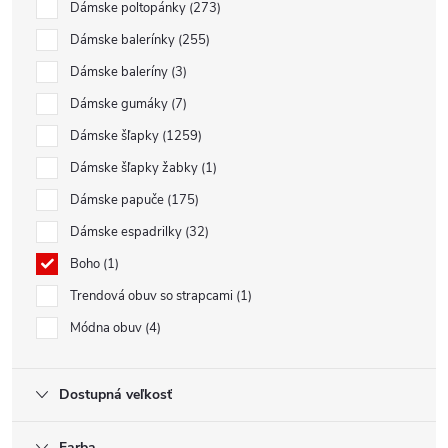
Dámske poltopánky
273
Dámske balerínky
255
Dámske baleríny
3
Dámske gumáky
7
Dámske šľapky
1259
Dámske šľapky žabky
1
Dámske papuče
175
Dámske espadrilky
32
Boho
1
Trendová obuv so strapcami
1
Módna obuv
4
Dostupná veľkosť
Farba