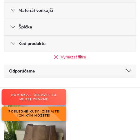
Materiál vonkajší
Špička
Kod produktu
Vymazať filtre
R
Odporúčame
a
Najlacnejšie
d
V
e
NOVINKA – OBJAVTE JU
Najdrahšie
ý
MEDZI PRVÝMI!
n
p
Najpredávanejšie
i
POSLEDNÉ KUSY- ZÍSKAJTE
i
ICH KÝM MÔŽETE!
e
Abecedne
s
p
p
r