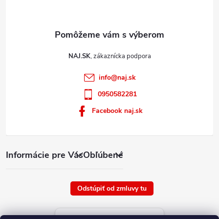
i
s
u
NAJ.SK
info
@
naj.sk
0950582281
Facebook naj.sk
Informácie pre Vás
Obľúbené
Odstúpiť od zmluvy tu