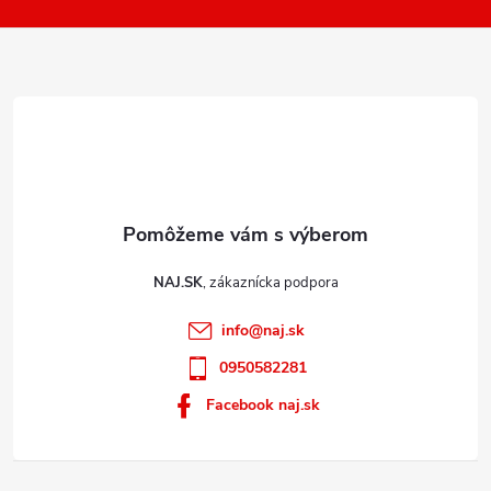
k
i
y
e
v
ý
p
i
s
u
NAJ.SK
info
@
naj.sk
0950582281
Facebook naj.sk