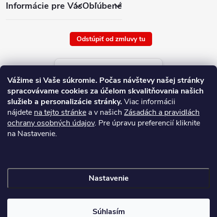
Informácie pre Vás
Obľúbené
Odstúpiť od zmluvy tu
Aktuálne ceny tovaru
Vážime si Vaše súkromie.
Počas návštevy našej stránky
platné od : 9/8/2026
spracovávame cookies za účelom skvalitňovania našich
služieb a personalizácie stránky.
Viac informácii
nájdete
na tejto stránke
a v našich
Zásadách a pravidlách
ochrany osobných údajov
. Pre úpravu preferencií kliknite
na Nastavenie.
Nastavenie
Copyright 2026
NAJ.SK
. Všetky práva vyhradené.
Súhlasím