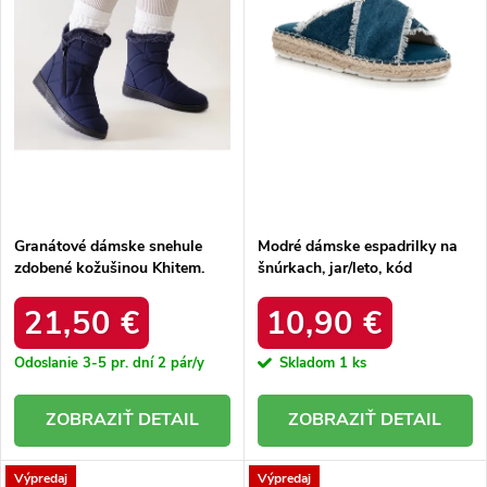
r
o
o
d
d
u
u
k
k
t
t
o
o
v
v
Granátové dámske snehule
Modré dámske espadrilky na
zdobené kožušinou Khitem.
šnúrkach, jar/leto, kód
BL24051 NAVY
produktu NJSK 6137-11BL
21,50 €
10,90 €
Odoslanie 3-5 pr. dní
2 pár/y
Skladom
1 ks
DETAIL
DETAIL
Výpredaj
Výpredaj