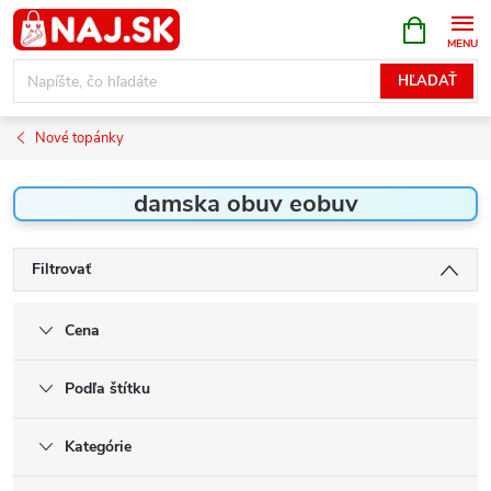
Prejsť
NÁKUPN
KOŠÍK
na
obsah
HĽADAŤ
Nové topánky
damska obuv eobuv
Filtrovať
Cena
Podľa štítku
Kategórie