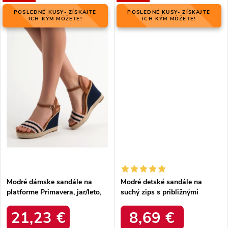
POSLEDNÉ KUSY- ZÍSKAJTE
POSLEDNÉ KUSY- ZÍSKAJTE
ICH KÝM MÔŽETE!
ICH KÝM MÔŽETE!
Modré dámske sandále na
Modré detské sandále na
platforme Primavera, jar/leto,
suchý zips s približnými
kód produktu NJSK 9068BL
dĺžkami vložiek 11-24,5 cm,
kód produktu G-D11201B-
21,23 €
8,69 €
A1LT.BL