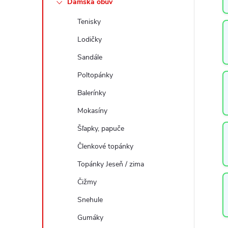
Dámska obuv
a
Tenisky
n
e
Lodičky
l
Sandále
Poltopánky
Balerínky
Mokasíny
Šľapky, papuče
Členkové topánky
Topánky Jeseň / zima
Čižmy
Snehule
Gumáky