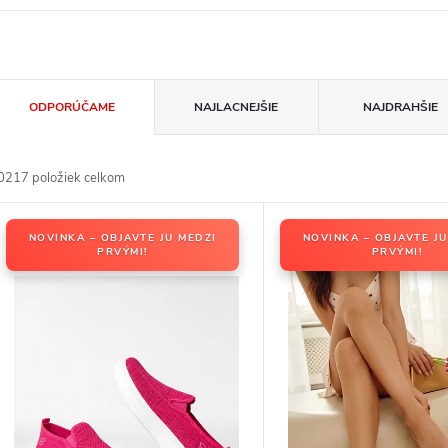
R
ODPORÚČAME
NAJLACNEJŠIE
NAJDRAHŠIE
d
0217
položiek celkom
V
NOVINKA – OBJAVTE JU MEDZI
NOVINKA – OBJAVTE JU
PRVÝMI!
PRVÝMI!
p
p
p
d
d