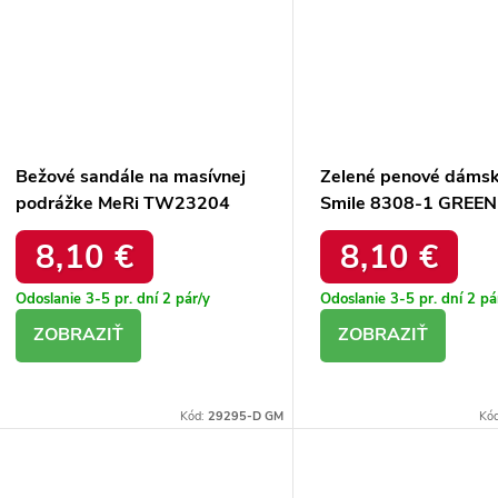
Bežové sandále na masívnej
Zelené penové dáms
podrážke MeRi TW23204
Smile 8308-1 GREEN
Béžové 38 - GM
8,10 €
8,10 €
Odoslanie 3-5 pr. dní
2 pár/y
Odoslanie 3-5 pr. dní
2 pá
DETAIL
DETAIL
Kód:
29295-D GM
Kó