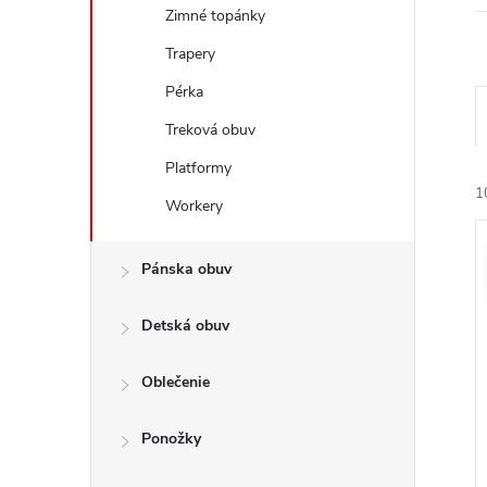
Zimné topánky
Trapery
Pérka
a
Treková obuv
Platformy
e
1
Workery
n
i
ý
Pánska obuv
e
i
Detská obuv
r
s
o
Oblečenie
r
u
o
Ponožky
k
t