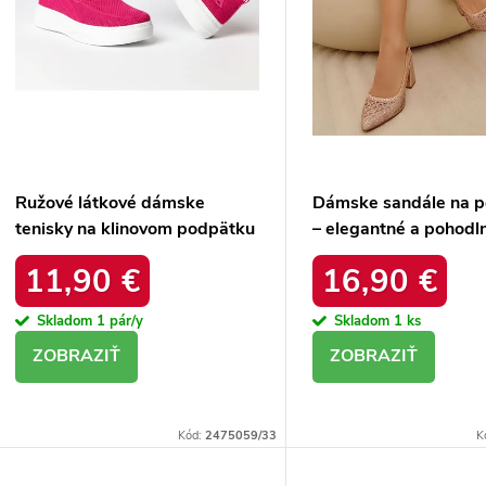
Ružové látkové dámske
Dámske sandále na 
tenisky na klinovom podpätku
– elegantné a pohodln
Céleste 2816 ROSE RED
DM838-15 CHAMPA
11,90 €
16,90 €
Skladom
1 pár/y
Skladom
1 ks
DETAIL
DETAIL
Kód:
2475059/33
K