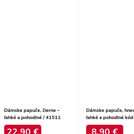
Dámske papuče, čierne –
Dámske papuče, hne
ľahké a pohodlné / 41511
ľahké a pohodlné kód
CZARNY
24SD97-4878 BRO
22,90 €
8,90 €