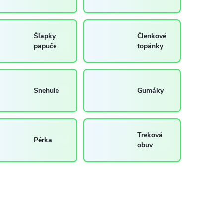
Šľapky,
Členkové
papuče
topánky
Snehule
Gumáky
Treková
Pérka
obuv