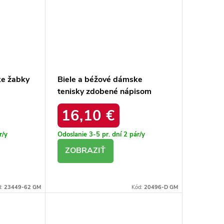
ke žabky
Biele a béžové dámske
tenisky zdobené nápisom
Nora 2081 BEIGE
16,10 €
r/y
Odoslanie 3-5 pr. dní
2 pár/y
DETAIL
d:
23449-62 GM
Kód:
20496-D GM