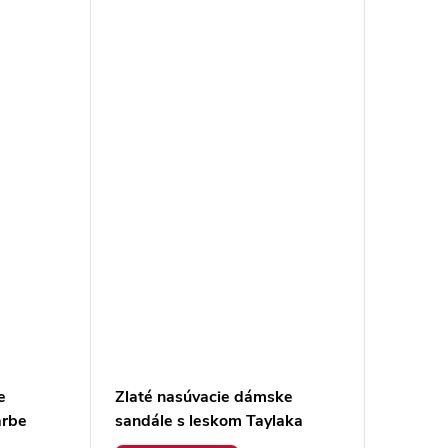
e
Zlaté nasúvacie dámske
arbe
sandále s leskom Taylaka
TW23087 LT.GOLD