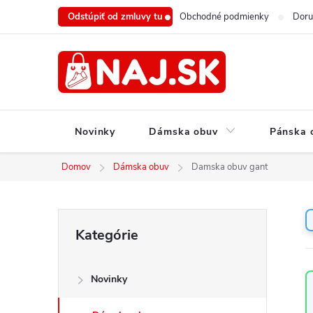
Prejsť
Odstúpiť od zmluvy tu
Obchodné podmienky
Doru
na
obsah
Novinky
Dámska obuv
Pánska 
Domov
Dámska obuv
Damska obuv gant
B
Preskočiť
Kategórie
o
kategórie
č
n
Novinky
ý
p