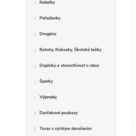
u
Kabelky
o
k
v
t
Peňaženky
o
Drogéria
v
Batohy, Ruksaky, Školské tašky
Doplnky a starostlivosť o obuv
Šperky
Výpredaj
Darčekové poukazy
Tovar s rýchlym doručením