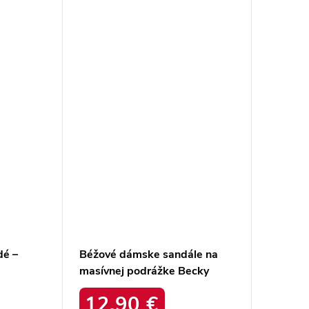
dé –
Béžové dámske sandále na
masívnej podrážke Becky
WN
6343-2 BEIGE
12,90 €