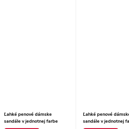
Ľahké penové dámske
Ľahké penové dámsk
sandále v jednotnej farbe
sandále v jednotnej f
Azewda 912 GREEN
Azewda 912 WHITE