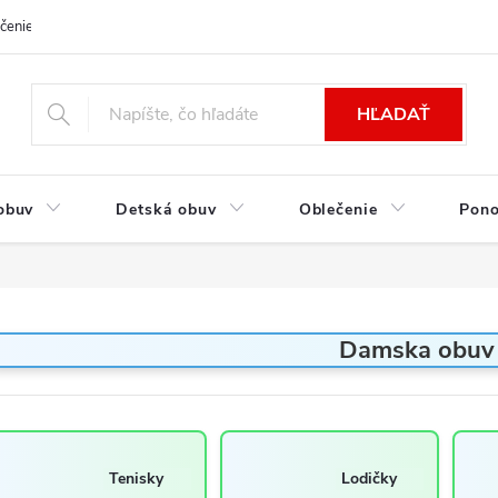
čenie a platba
Kontakt
Moja objednávka
Výmena / Vrátenie to
HĽADAŤ
obuv
Detská obuv
Oblečenie
Pon
Damska obuv
Tenisky
Lodičky