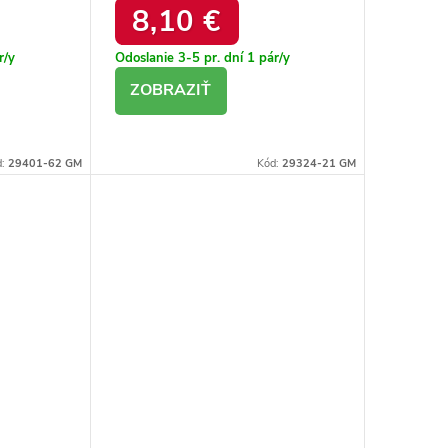
8,10 €
r/y
Odoslanie 3-5 pr. dní
1 pár/y
DETAIL
d:
29401-62 GM
Kód:
29324-21 GM