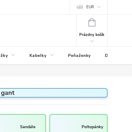
varu
Reklamácia
Podmienky ochrany osobných údajov
EUR
NÁKUPNÝ
KOŠÍK
Prázdny košík
ožky
Kabelky
Peňaženky
Drogéria
 gant
Sandále
Poltopánky