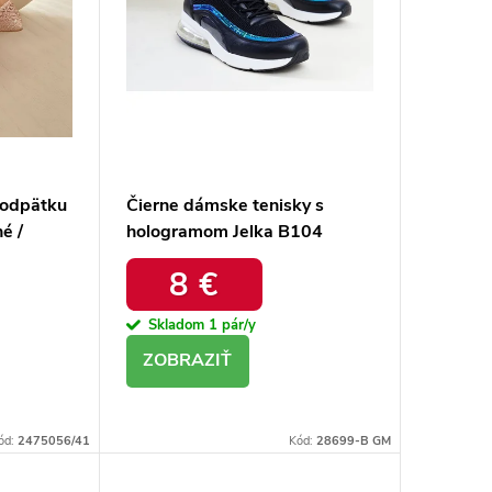
podpätku
Čierne dámske tenisky s
é /
hologramom Jelka B104
GNE
BLACK/NOIR
8 €
Skladom
1 pár/y
DETAIL
ód:
2475056/41
Kód:
28699-B GM