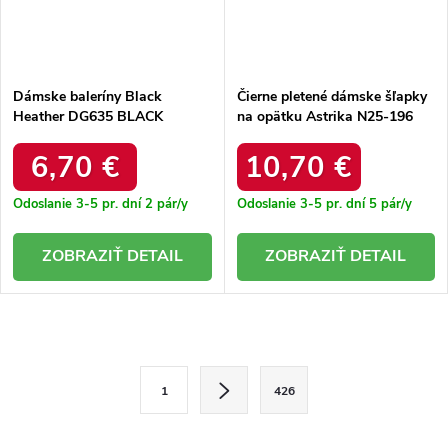
Dámske baleríny Black
Čierne pletené dámske šľapky
Heather DG635 BLACK
na opätku Astrika N25-196
BLACK
6,70 €
10,70 €
Odoslanie 3-5 pr. dní
2 pár/y
Odoslanie 3-5 pr. dní
5 pár/y
DETAIL
DETAIL
O
v
S
1
426
l
t
r
á
á