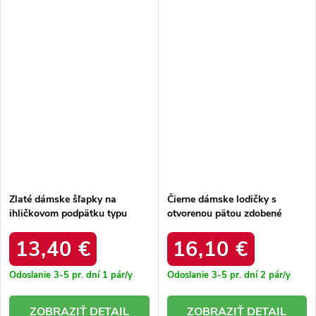
Zlaté dámske šľapky na
Čierne dámske lodičky s
ihličkovom podpätku typu
otvorenou pätou zdobené
mule zdobené Luna N25-191
mašľou Evangeline Q2576
GOLD
BLACK
13,40 €
16,10 €
Odoslanie 3-5 pr. dní
1 pár/y
Odoslanie 3-5 pr. dní
2 pár/y
DETAIL
DETAIL