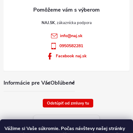
NAJ.SK
info
@
naj.sk
0950582281
Facebook naj.sk
Informácie pre Vás
Obľúbené
Odstúpiť od zmluvy tu
Aktuálne ceny tovaru
Vážime si Vaše súkromie.
Počas návštevy našej stránky