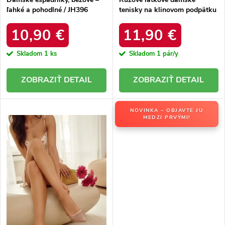
ľahké a pohodlné / JH396
tenisky na klinovom podpätku
NATURAL
Céleste 2816 ROSE RED
10,90 €
11,90 €
Skladom
1 ks
Skladom
1 pár/y
DETAIL
DETAIL
NOVINKA – OBJAVTE JU
MEDZI PRVÝMI!