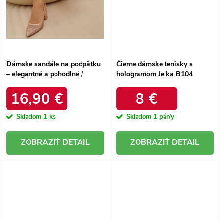
Dámske sandále na podpätku
Čierne dámske tenisky s
– elegantné a pohodlné /
hologramom Jelka B104
DM838-15 CHAMPAGNE
BLACK/NOIR
16,90 €
8 €
Skladom
1 ks
Skladom
1 pár/y
DETAIL
DETAIL