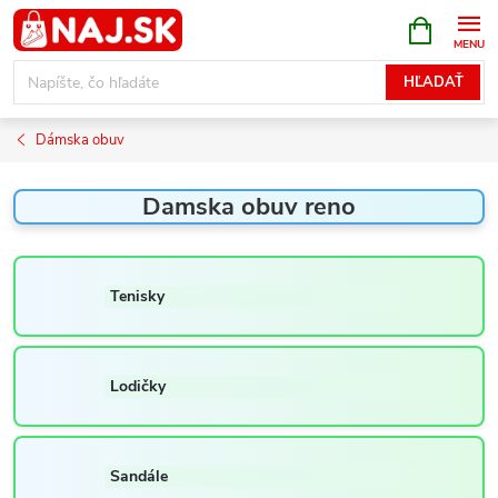
Prejsť
NÁKUPN
KOŠÍK
na
obsah
HĽADAŤ
Dámska obuv
Damska obuv reno
Tenisky
Lodičky
Sandále