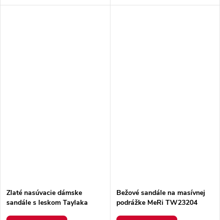
Zlaté nasúvacie dámske
Bežové sandále na masívnej
sandále s leskom Taylaka
podrážke MeRi TW23204
TW23087 LT.GOLD
Béžové 38 - GM