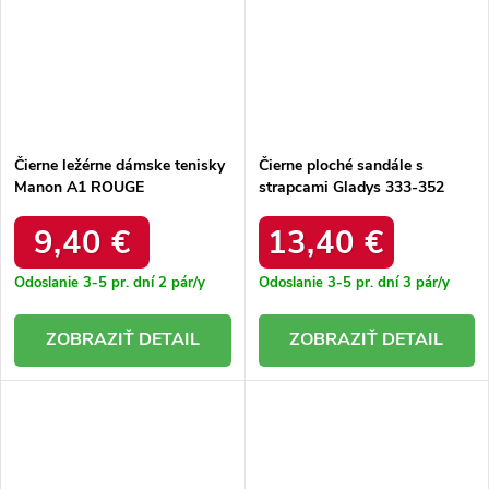
Čierne ležérne dámske tenisky
Čierne ploché sandále s
Manon A1 ROUGE
strapcami Gladys 333-352
MOKA 36 - GM
9,40 €
13,40 €
Odoslanie 3-5 pr. dní
2 pár/y
Odoslanie 3-5 pr. dní
3 pár/y
DETAIL
DETAIL