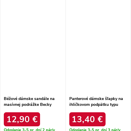
Béžové dámske sandále na
Panterové dámske šľapky na
masívnej podrážke Becky
ihličkovom podpätku typu
6343-2 BEIGE
mule zdobené Luna N25-191
LEOPARD
12,90 €
13,40 €
Odoslanie 3-5 pr. dní
2 pár/y
Odoslanie 3-5 pr. dní
3 pár/y