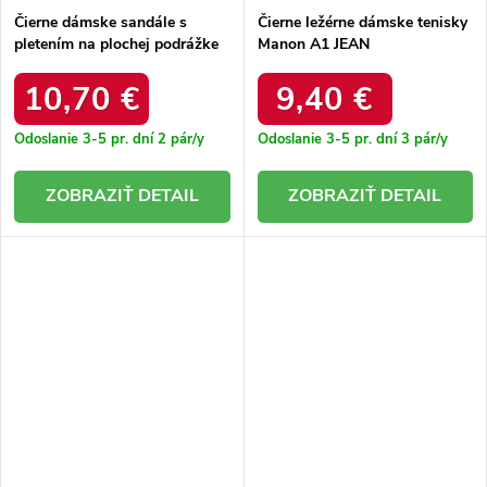
Čierne dámske sandále s
Čierne ležérne dámske tenisky
pletením na plochej podrážke
Manon A1 JEAN
Savir N25-197 LEOPARD
10,70 €
9,40 €
Odoslanie 3-5 pr. dní
2 pár/y
Odoslanie 3-5 pr. dní
3 pár/y
DETAIL
DETAIL