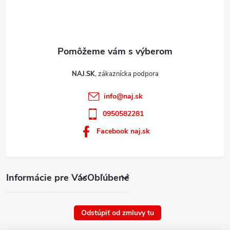
NAJ.SK
info
@
naj.sk
0950582281
Facebook naj.sk
Informácie pre Vás
Obľúbené
Odstúpiť od zmluvy tu