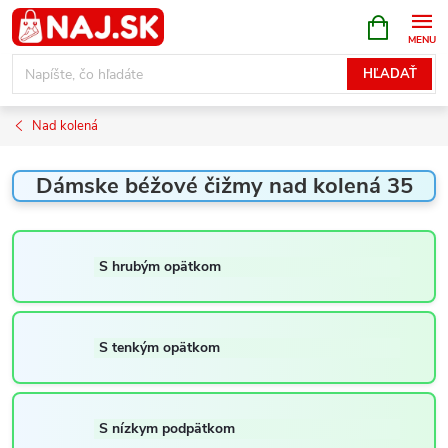
Prejsť
NÁKUPN
KOŠÍK
na
obsah
HĽADAŤ
Nad kolená
Dámske béžové čižmy nad kolená 35
S hrubým opätkom
S tenkým opätkom
S nízkym podpätkom