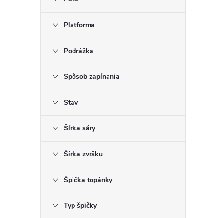
Platforma
Podrážka
Spôsob zapínania
Stav
Šírka sáry
Šírka zvršku
Špička topánky
Typ špičky