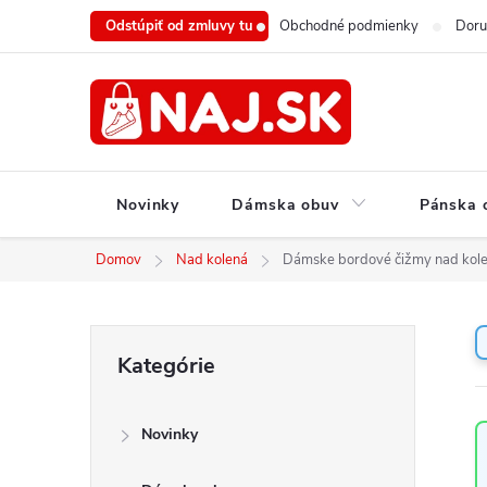
Prejsť
Odstúpiť od zmluvy tu
Obchodné podmienky
Doru
na
obsah
Novinky
Dámska obuv
Pánska 
Domov
Nad kolená
Dámske bordové čižmy nad kol
B
Preskočiť
Kategórie
o
kategórie
č
n
Novinky
ý
p