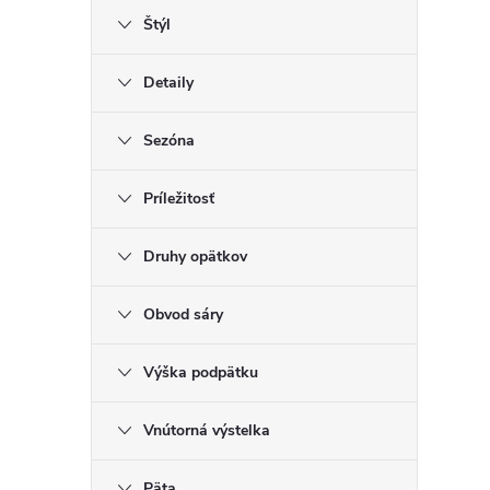
Štýl
Detaily
Sezóna
Príležitosť
Druhy opätkov
Obvod sáry
Výška podpätku
Vnútorná výstelka
Päta