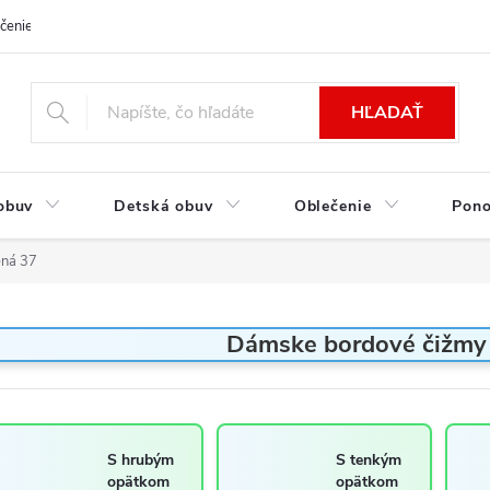
čenie a platba
Kontakt
Moja objednávka
Výmena / Vrátenie to
HĽADAŤ
obuv
Detská obuv
Oblečenie
Pon
ená 37
Dámske bordové čižmy 
S hrubým
S tenkým
opätkom
opätkom