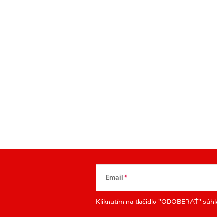
Email
Kliknutím na tlačidlo "ODOBERAŤ" súhl