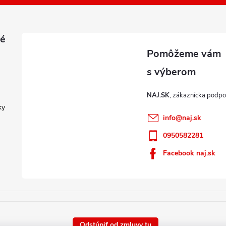
é
NAJ.SK
ky
info
@
naj.sk
0950582281
Facebook naj.sk
Odstúpiť od zmluvy tu