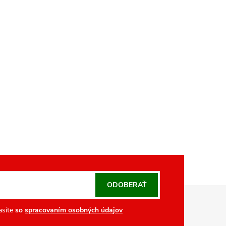
ODOBERAŤ
asíte
so
spracovaním osobných údajov