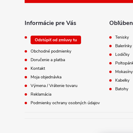
ä
t
i
Informácie pre Vás
Obľúben
e
Tenisky
Odstúpiť od zmluvy tu
Balerínky
Obchodné podmienky
Lodičky
Doručenie a platba
Poltopán
Kontakt
Mokasíny
Moja objednávka
Kabelky
Výmena / Vrátenie tovaru
Batohy
Reklamácia
Podmienky ochrany osobných údajov