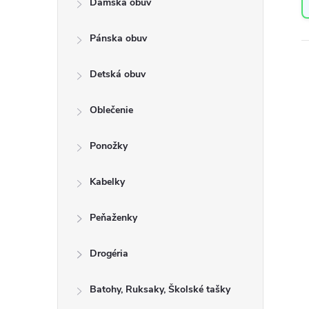
Dámska obuv
a
n
Pánska obuv
e
l
Detská obuv
Oblečenie
Ponožky
Kabelky
Peňaženky
Drogéria
Batohy, Ruksaky, Školské tašky