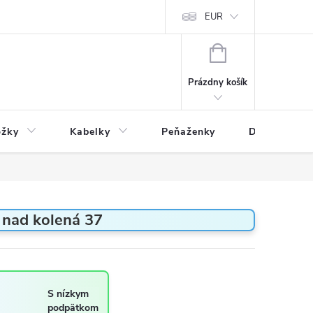
varu
Reklamácia
Podmienky ochrany osobných údajov
EUR
NÁKUPNÝ
KOŠÍK
Prázdny košík
ožky
Kabelky
Peňaženky
Drogéria
nad kolená 37
S nízkym
podpätkom