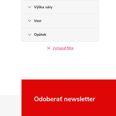
Výška sáry
Vzor
Opätok
Vymazať filtre
Z
Odoberať newsletter
á
p