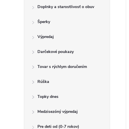
o
k
Doplnky a starostlivosť o obuv
t
u
o
Šperky
k
v
t
Výpredaj
o
v
Darčekové poukazy
Tovar s rýchlym doručením
Rúška
Topky dnes
Medzisezóný výpredaj
Pre deti od (0-7 rokov)