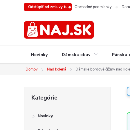
Prejsť
Odstúpiť od zmluvy tu
Obchodné podmienky
Doru
na
obsah
Novinky
Dámska obuv
Pánska 
Domov
Nad kolená
Dámske bordové čižmy nad kol
B
Preskočiť
Kategórie
o
kategórie
č
n
Novinky
ý
p