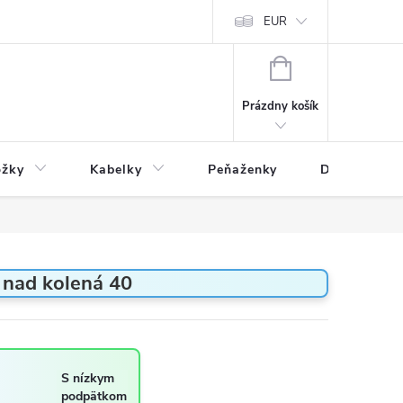
varu
Reklamácia
Podmienky ochrany osobných údajov
EUR
NÁKUPNÝ
KOŠÍK
Prázdny košík
ožky
Kabelky
Peňaženky
Drogéria
nad kolená 40
S nízkym
podpätkom