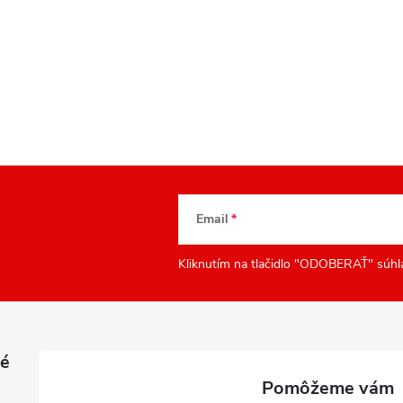
Email
Kliknutím na tlačidlo "ODOBERAŤ" súhl
é