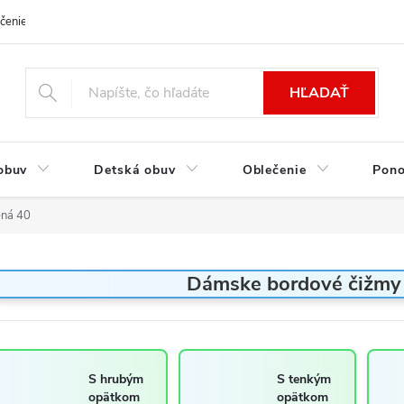
čenie a platba
Kontakt
Moja objednávka
Výmena / Vrátenie to
HĽADAŤ
obuv
Detská obuv
Oblečenie
Pon
ená 40
Dámske bordové čižmy 
S hrubým
S tenkým
opätkom
opätkom