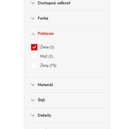
Dostupná veľkosť
ý
p
Farba
i
s
Pohlavie
u
Žena
1
Muž
1
Ženy
75
Materiál
Štýl
Detaily