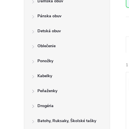
Dámska obuv
a
n
Pánska obuv
e
l
Detská obuv
Oblečenie
a
Ponožky
e
1
n
Kabelky
i
ý
e
Peňaženky
i
r
s
Drogéria
o
Batohy, Ruksaky, Školské tašky
r
u