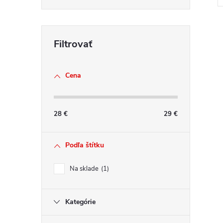
v
l
Cena
á
d
a
28
€
29
€
c
i
e
Podľa štítku
p
r
Na sklade
1
v
k
Kategórie
y
v