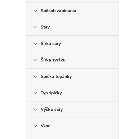
Spôsob zapínania
Stav
Šírka sáry
Šírka zvršku
Špička topánky
Typ špičky
Výška sáry
Vzor