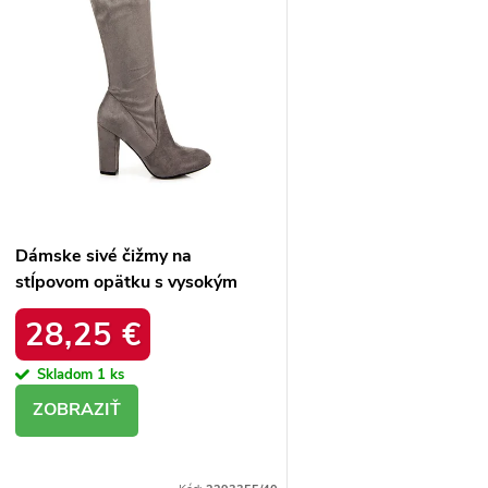
d
Dámske sivé čižmy na
stĺpovom opätku s vysokým
zipsom, kód produktu NJSK
28,25 €
HP12G
Skladom
1 ks
DETAIL